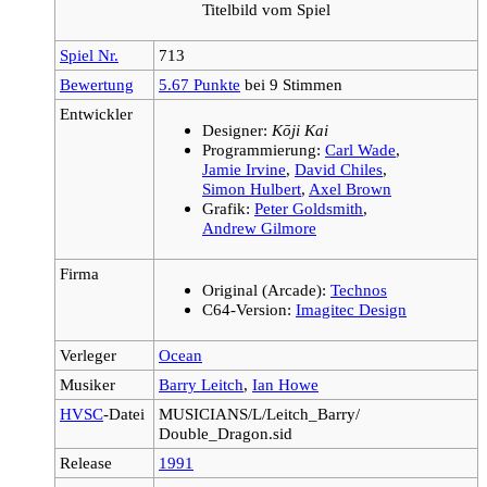
Titelbild vom Spiel
Spiel Nr.
713
Bewertung
5.67 Punkte
bei 9 Stimmen
Entwickler
Designer:
Kōji Kai
Programmierung:
Carl Wade
,
Jamie Irvine
,
David Chiles
,
Simon Hulbert
,
Axel Brown
Grafik:
Peter Goldsmith
,
Andrew Gilmore
Firma
Original (Arcade):
Technos
C64-Version:
Imagitec Design
Verleger
Ocean
Musiker
Barry Leitch
,
Ian Howe
HVSC
-Datei
MUSICIANS/L/Leitch_Barry/
Double_Dragon.sid
Release
1991