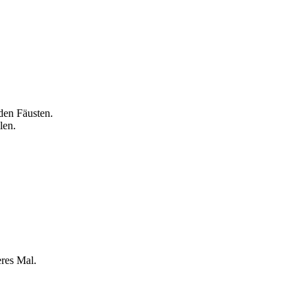
den Fäusten.
len.
eres Mal.