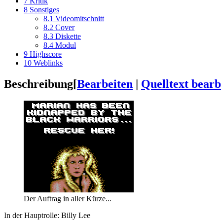
7
Kritik
8
Sonstiges
8.1
Videomitschnitt
8.2
Cover
8.3
Diskette
8.4
Modul
9
Highscore
10
Weblinks
Beschreibung
[
Bearbeiten
|
Quelltext bearb
Der Auftrag in aller Kürze...
In der Hauptrolle: Billy Lee