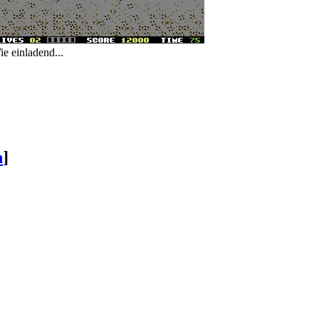
e einladend...
n
]