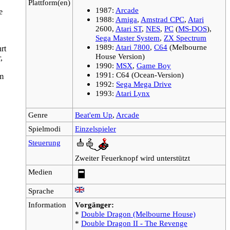
Plattform(en)
1987:
Arcade
e
1988:
Amiga
,
Amstrad CPC
,
Atari
2600,
Atari ST
,
NES
,
PC
(
MS-DOS
),
Sega Master System
,
ZX Spectrum
1989:
Atari 7800
,
C64
(Melbourne
rt
House Version)
,
1990:
MSX
,
Game Boy
1991: C64 (Ocean-Version)
um
1992:
Sega Mega Drive
1993:
Atari Lynx
Genre
Beat'em Up
,
Arcade
Spielmodi
Einzelspieler
Steuerung
Zweiter Feuerknopf wird unterstützt
Medien
Sprache
Information
Vorgänger:
*
Double Dragon (Melbourne House)
*
Double Dragon II - The Revenge