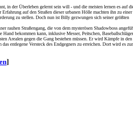
nt, in der Überleben gelernt sein will - und die meisten lernen es auf di
er Erfahrung auf den Straßen dieser urbanen Hölle machten ihn zu einer
derung zu stellen. Doch nun ist Billy gezwungen sich seiner größten
einer rauhen Straßengang, die von dem mysterösen Shadowboss angefüh
 die Hand bekommen kann, inklusive Messer, Peitschen, Baseballschläger
densten Arealen gegen die Gang bestehen müssen. Er wird Kämpfe in den
 das entlegene Versteck des Endgegners zu erreichen. Dort wird es z
ten
]