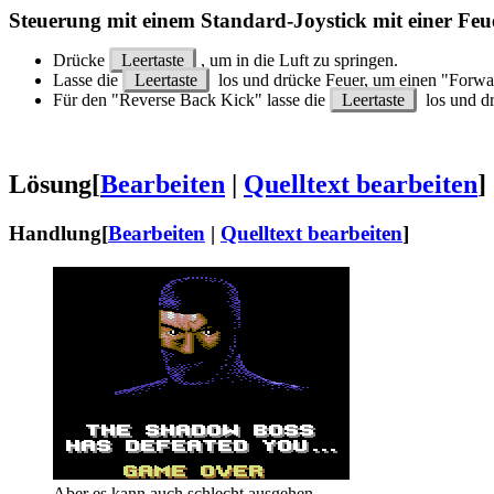
Steuerung mit einem Standard-Joystick mit einer Feu
Drücke
Leertaste
, um in die Luft zu springen.
Lasse die
Leertaste
los und drücke Feuer, um einen "Forwa
Für den "Reverse Back Kick" lasse die
Leertaste
los und dr
Lösung
[
Bearbeiten
|
Quelltext bearbeiten
]
Handlung
[
Bearbeiten
|
Quelltext bearbeiten
]
Aber es kann auch schlecht ausgehen...