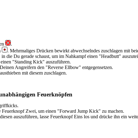
gen
.
n
. Mehrmaliges Drücken bewirkt abwechselndes zuschlagen mit bei
, in die Du gerade schaust, um im Nahkampf einen "Headbutt" auszutei
einen "Standing Kick" auszuführen.
 Deinen Angreifern den "Reverse Ellbow" entgegensetzen.
Fausthieben mit diesem zuschlagen.
ei unabhängigen Feuerknöpfen
riffkicks.
ücke Feuerknopf Zwei, um einen "Forward Jump Kick" zu machen.
iesen auszuführen, lasse Feuerknopf Eins los und drücke ihn ein weit