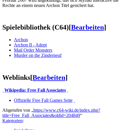
Februar 2007 wird angekündigt, das sich Myriad Interactive die
Rechte an einem neuen Archon Titel gesichert hat.
Spielebibliothek (C64)
[
Bearbeiten
]
Archon
Archon II - Adept
Mail Order Monsters
Murder on the Zinderneuf
Weblinks
[
Bearbeiten
]
Wikipedia: Free Fall Associates
Offizielle Free Fall Games Seite
Abgerufen von „
https://www.c64-wiki.de/index.php?
title=Free_Fall_Associates&oldid=204849
“
Kategorien
: