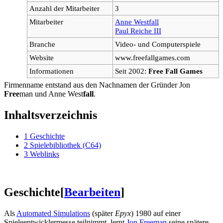
Anzahl der Mitarbeiter
3
Mitarbeiter
Anne Westfall
Paul Reiche III
Branche
Video- und Computerspiele
Website
www.freefallgames.com
Informationen
Seit 2002:
Free Fall Games
Firmenname entstand aus den Nachnamen der Gründer Jon
Free
man und Anne West
fall
.
Inhaltsverzeichnis
1
Geschichte
2
Spielebibliothek (C64)
3
Weblinks
Geschichte
[
Bearbeiten
]
Als
Automated Simulations
(später
Epyx
) 1980 auf einer
Spieleentwicklermesse teilnimmt, lernt
Jon Freeman
seine spätere