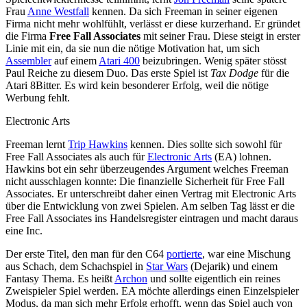
Frau
Anne Westfall
kennen. Da sich Freeman in seiner eigenen
Firma nicht mehr wohlfühlt, verlässt er diese kurzerhand. Er gründet
die Firma
Free Fall Associates
mit seiner Frau. Diese steigt in erster
Linie mit ein, da sie nun die nötige Motivation hat, um sich
Assembler
auf einem
Atari 400
beizubringen. Wenig später stösst
Paul Reiche zu diesem Duo. Das erste Spiel ist
Tax Dodge
für die
Atari 8Bitter. Es wird kein besonderer Erfolg, weil die nötige
Werbung fehlt.
Electronic Arts
Freeman lernt
Trip Hawkins
kennen. Dies sollte sich sowohl für
Free Fall Associates als auch für
Electronic Arts
(EA) lohnen.
Hawkins bot ein sehr überzeugendes Argument welches Freeman
nicht ausschlagen konnte: Die finanzielle Sicherheit für Free Fall
Associates. Er unterschreibt daher einen Vertrag mit Electronic Arts
über die Entwicklung von zwei Spielen. Am selben Tag lässt er die
Free Fall Associates ins Handelsregister eintragen und macht daraus
eine Inc.
Der erste Titel, den man für den C64
portierte
, war eine Mischung
aus Schach, dem Schachspiel in
Star Wars
(Dejarik) und einem
Fantasy Thema. Es heißt
Archon
und sollte eigentlich ein reines
Zweispieler Spiel werden. EA möchte allerdings einen Einzelspieler
Modus, da man sich mehr Erfolg erhofft, wenn das Spiel auch von