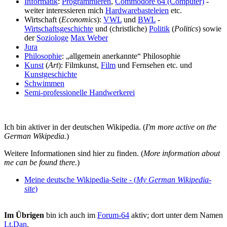
Informatik
:
Programmieren
,
Commodore 64 (Computer)
-
weiter interessieren mich
Hardwarebasteleien
etc.
Wirtschaft (
Economics
):
VWL
und
BWL
-
Wirtschaftsgeschichte
und (christliche)
Politik
(
Politics
) sowie
der
Soziologe
Max Weber
Jura
Philosophie
: „allgemein anerkannte“ Philosophie
Kunst
(
Art
): Filmkunst,
Film
und Fernsehen etc. und
Kunstgeschichte
Schwimmen
Semi-professionelle Handwerkerei
Ich bin aktiver in der deutschen Wikipedia. (
I'm more active on the
German Wikipedia.
)
Weitere Informationen sind hier zu finden. (
More information about
me can be found there.
)
Meine deutsche Wikipedia-Seite - (
My German Wikipedia-
site
)
Im Übrigen
bin ich auch im
Forum-64
aktiv; dort unter dem Namen
Lt.Dan
.