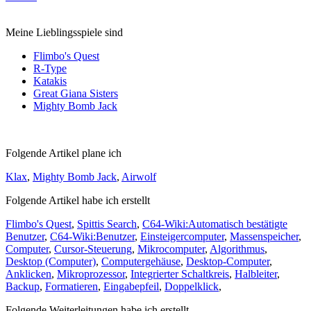
Meine Lieblingsspiele sind
Flimbo's Quest
R-Type
Katakis
Great Giana Sisters
Mighty Bomb Jack
Folgende Artikel plane ich
Klax
,
Mighty Bomb Jack
,
Airwolf
Folgende Artikel habe ich erstellt
Flimbo's Quest
,
Spittis Search
,
C64-Wiki:Automatisch bestätigte
Benutzer
,
C64-Wiki:Benutzer
,
Einsteigercomputer
,
Massenspeicher
,
Computer
,
Cursor-Steuerung
,
Mikrocomputer
,
Algorithmus
,
Desktop (Computer)
,
Computergehäuse
,
Desktop-Computer
,
Anklicken
,
Mikroprozessor
,
Integrierter Schaltkreis
,
Halbleiter
,
Backup
,
Formatieren
,
Eingabepfeil
,
Doppelklick
,
Folgende Weiterleitungen habe ich erstellt