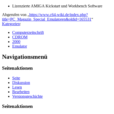
Lizenzierte AMIGA Kickstart und Workbench Software
Abgerufen von „
https://www.c64-wiki.de/index.php?
title=PC_Magazin_Special_Emulatoren&oldid=165531
“
Kategorien
:
Computerzeitschrift
CDROM
2000
Emulator
Navigationsmenü
Seitenaktionen
Seite
Diskussion
Lesen
Bearbeiten
Versionsgeschichte
Seitenaktionen