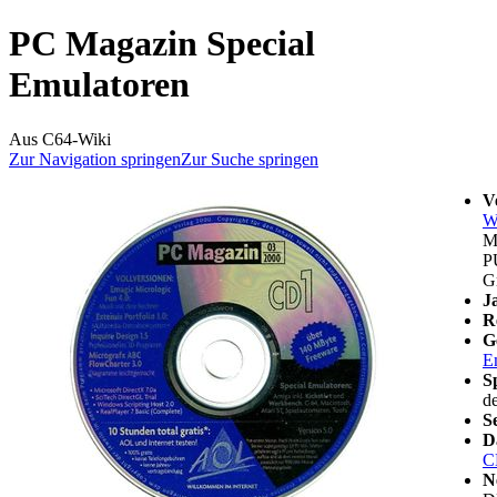
PC Magazin Special
Emulatoren
Aus C64-Wiki
Zur Navigation springen
Zur Suche springen
V
W
M
P
G
J
R
G
E
S
d
S
D
C
N