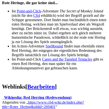
Rote Heringe, die gar keine sind...
Im
Point-and-Click
-Adventure
The Secret of Monkey Island
(nicht für den
C64
erhältlich) wird der Begriff gezielt auf die
Schippe genommen. Dort findet man buchstäblich einen toten
roten Hering, welchen man im Spielverlauf aber als Wegzoll
benötigt. Der Brückentroll will etwas, was wichtig aussieht,
aber zu nichts nütze ist. Dabei ergeben sich gleich mehrere
humoristische Paradoxen, schließlich ist der reale rote Hering
ja zur Lösung des Spiels unumgänglich.
Im Action-Adventure
Spellbound
findet man ebenfalls einen
Red Herring, der entgegen der eigentlichen Bedeutung des
Begriffs tatsächlich zur Lösung des Spiels beiträgt.
Im Point-and-Click
Caren and the Tangled Tentacles
gibt es
einen Red Herring, den man später für ein
Ablenkungsmanöver gut gebrauchen kann.
Weblinks
[
Bearbeiten
]
Wikipedia: Red Herring (Redewendung)
Abgerufen von „
https://www.c64-wiki.de/index.php?
title=Roter_Hering&oldid=269401
“