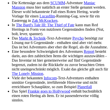
Die Kettensäge aus dem
SCUMM
-Adventure
Maniac
Mansion
muss hier natürlich an erster Stelle genannt werden.
Dieser wohl bekannteste Fall eines Roten Hering, wurde
Vorlage für einen
Lucasfilm
-Running-Gag, sowie für ein
Easteregg in
Zak McKracken
.
In
The Bard's Tale III: The Thief of Fate
kann man Red
Herrings in Form von nutzlosen Gegenständen finden (Nut,
bolt, lever, spanner).
Das
Markt & Technik
-Text-Adventure
Psycho
benötigt zur
Lösung nur 6 Gegenstände - enthalten sind aber viel mehr.
Das ist bei Adventures aber eher die Regel, als die Ausnahme.
Eine besondere Schwierigkeit des Adventures
Report
besteht
darin, aus den zahlreichen Items die wichtigen auszuwählen -
Das Inventar ist hier gemeinerweise auf fünf Gegenstände
begrenzt, zudem ist die Rückkehr zu zuvor besuchten Orten
nicht uneingeschränkt möglich. Exakt das gleiche gilt auch für
The Lonely Mission
.
Viele der bekannten
Infocom
-Text-Adventures enthalten
unnütze Gegenstände, irreführende Hinweise und nicht
erreichbarer Schauplätze, so zum Beispiel
Planetfall
Das Spiel
Frankie goes to Hollywood
enthält buchstäblich
einen roten Hering als Item. Er ist passenderweise völlig
sinnlos.