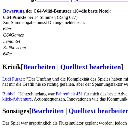
Bewertung
der C64-Wiki-Benutzer (10=die beste Note):
6.64 Punkte
bei 14 Stimmen (Rang 627).
Zur Stimmabgabe musst Du angemeldet sein.
64er
C64Games
Lemon64
Kultboy.com
64'er
Kritik
[
Bearbeiten
|
Quelltext bearbeiten
]
Ludi Purger
: "Der Umfang und die Komplexität des Spieles haben mic
hat mir die Grafik nie so richtig gefallen, aber der Spannungsfaktor 
Bubbel:
"Jahrzehntelang war
Fahrenheit 451
für mich das beste Adven
klick-Adventure
, Actionsequenzen, Innovationen wie das Kommunikat
Sonstiges
[
Bearbeiten
|
Quelltext bearbeite
Das Spiel war ursprünglich als Flugsimulator geplant worden, jedoc