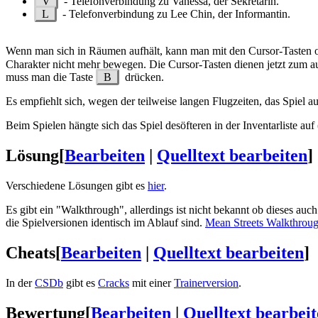
V
- Telefonverbindung zu Vanessa, der Sekretärin.
L
- Telefonverbindung zu Lee Chin, der Informantin.
Wenn man sich in Räumen aufhält, kann man mit den Cursor-Tasten o
Charakter nicht mehr bewegen. Die Cursor-Tasten dienen jetzt zum
muss man die Taste
B
drücken.
Es empfiehlt sich, wegen der teilweise langen Flugzeiten, das Spiel
Beim Spielen hängte sich das Spiel desöfteren in der Inventarliste auf
Lösung
[
Bearbeiten
|
Quelltext bearbeiten
]
Verschiedene Lösungen gibt es
hier
.
Es gibt ein "Walkthrough", allerdings ist nicht bekannt ob dieses auc
die Spielversionen identisch im Ablauf sind.
Mean Streets Walkthrou
Cheats
[
Bearbeiten
|
Quelltext bearbeiten
]
In der
CSDb
gibt es
Cracks
mit einer
Trainerversion
.
Bewertung
[
Bearbeiten
|
Quelltext bearbei