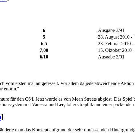
6
Ausgabe 3/91
5
28. August 2010 - 
6.5
23. Februar 2010 -
7,00
15. Oktober 2010 -
6/10
Ausgabe 3/91
h vom ersten mal an gefesselt. Vor allem da jede abweichende Aktion 
war enorm."
ture für den C64. Jetzt wurde es von Mean Streets abglöst. Das Spiel
ionssystem mit Vanessa und Lee, toller Graphik und einer packenden G
n
]
h änderte man das Konzept aufgrund der sehr umfassenden Hintergrundg