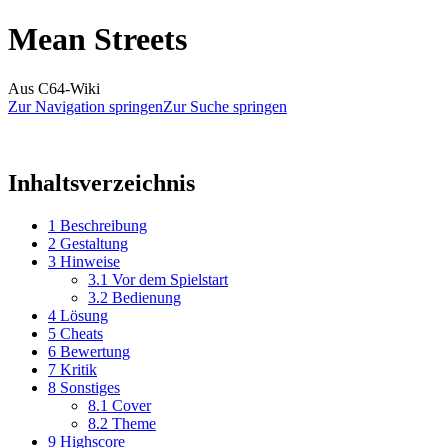
Mean Streets
Aus C64-Wiki
Zur Navigation springen
Zur Suche springen
Inhaltsverzeichnis
1
Beschreibung
2
Gestaltung
3
Hinweise
3.1
Vor dem Spielstart
3.2
Bedienung
4
Lösung
5
Cheats
6
Bewertung
7
Kritik
8
Sonstiges
8.1
Cover
8.2
Theme
9
Highscore