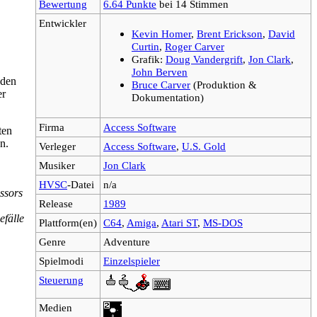
Bewertung
6.64 Punkte
bei 14 Stimmen
Entwickler
Kevin Homer
,
Brent Erickson
,
David
Curtin
,
Roger Carver
Grafik:
Doug Vandergrift
,
Jon Clark
,
John Berven
den
Bruce Carver
(Produktion &
er
Dokumentation)
Firma
Access Software
ten
n.
Verleger
Access Software
,
U.S. Gold
Musiker
Jon Clark
HVSC
-Datei
n/a
ssors
Release
1989
efälle
Plattform(en)
C64
,
Amiga
,
Atari ST
,
MS-DOS
Genre
Adventure
Spielmodi
Einzelspieler
Steuerung
Medien