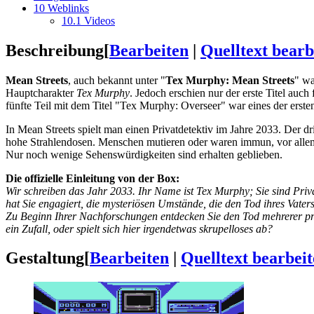
10
Weblinks
10.1
Videos
Beschreibung
[
Bearbeiten
|
Quelltext bearb
Mean Streets
, auch bekannt unter "
Tex Murphy: Mean Streets
" wa
Hauptcharakter
Tex Murphy
. Jedoch erschien nur der erste Titel auch
fünfte Teil mit dem Titel "Tex Murphy: Overseer" war eines der erste
In Mean Streets spielt man einen Privatdetektiv im Jahre 2033. Der dr
hohe Strahlendosen. Menschen mutieren oder waren immun, vor allem 
Nur noch wenige Sehenswürdigkeiten sind erhalten geblieben.
Die offizielle Einleitung von der Box:
Wir schreiben das Jahr 2033. Ihr Name ist Tex Murphy; Sie sind Priva
hat Sie engagiert, die mysteriösen Umstände, die den Tod ihres Vaters
Zu Beginn Ihrer Nachforschungen entdecken Sie den Tod mehrerer prom
ein Zufall, oder spielt sich hier irgendetwas skrupelloses ab?
Gestaltung
[
Bearbeiten
|
Quelltext bearbei