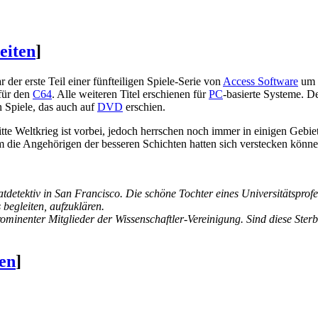
eiten
]
r der erste Teil einer fünfteiligen Spiele-Serie von
Access Software
um 
 für den
C64
. Alle weiteren Titel erschienen für
PC
-basierte Systeme. D
n Spiele, das auch auf
DVD
erschien.
itte Weltkrieg ist vorbei, jedoch herrschen noch immer in einigen Gebie
die Angehörigen der besseren Schichten hatten sich verstecken könne
tdetektiv in San Francisco. Die schöne Tochter eines Universitätsprofe
 begleiten, aufzuklären.
inenter Mitglieder der Wissenschaftler-Vereinigung. Sind diese Sterb
ten
]