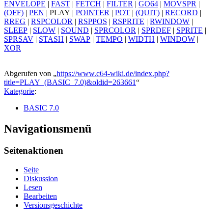
ENVELOPE
|
FAST
|
FETCH
|
FILTER
|
GO64
|
MOVSPR
|
(OFF)
|
PEN
|
PLAY
|
POINTER
|
POT
|
(QUIT)
|
RECORD
|
RREG
|
RSPCOLOR
|
RSPPOS
|
RSPRITE
|
RWINDOW
|
SLEEP
|
SLOW
|
SOUND
|
SPRCOLOR
|
SPRDEF
|
SPRITE
|
SPRSAV
|
STASH
|
SWAP
|
TEMPO
|
WIDTH
|
WINDOW
|
XOR
Abgerufen von „
https://www.c64-wiki.de/index.php?
title=PLAY_(BASIC_7.0)&oldid=263661
“
Kategorie
:
BASIC 7.0
Navigationsmenü
Seitenaktionen
Seite
Diskussion
Lesen
Bearbeiten
Versionsgeschichte