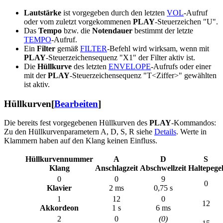
Lautstärke
ist vorgegeben durch den letzten
VOL
-Aufruf
oder vom zuletzt vorgekommenen
PLAY
-Steuerzeichen "U".
Das
Tempo
bzw. die
Notendauer
bestimmt der letzte
TEMPO
-Aufruf.
Ein
Filter
gemäß
FILTER
-Befehl wird wirksam, wenn mit
PLAY
-Steuerzeichensequenz "X1" der Filter aktiv ist.
Die
Hüllkurve
des letzten
ENVELOPE
-Aufrufs oder einer
mit der
PLAY
-Steuerzeichensequenz "T<Ziffer>" gewählten
ist aktiv.
Hüllkurven
[
Bearbeiten
]
Die bereits fest vorgegebenen Hüllkurven des
PLAY
-Kommandos:
Zu den Hüllkurvenparametern A, D, S, R siehe
Details
. Werte in
Klammern haben auf den Klang keinen Einfluss.
Hüllkurvennummer
A
D
S
Klang
Anschlagzeit
Abschwellzeit
Haltepege
0
0
9
0
Klavier
2 ms
0,75 s
1
12
0
12
Akkordeon
1 s
6 ms
2
0
(0)