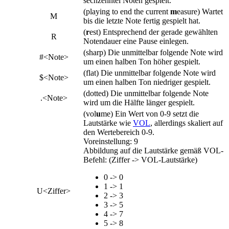
sechzehntel Noten gespielt.
(playing to end the current
m
easure) Wartet
M
bis die letzte Note fertig gespielt hat.
(
r
est) Entsprechend der gerade gewählten
R
Notendauer eine Pause einlegen.
(sharp) Die unmittelbar folgende Note wird
#<Note>
um einen halben Ton höher gespielt.
(flat) Die unmittelbar folgende Note wird
$<Note>
um einen halben Ton niedriger gespielt.
(dotted) Die unmittelbar folgende Note
.<Note>
wird um die Hälfte länger gespielt.
(vol
u
me) Ein Wert von 0-9 setzt die
Lautstärke wie
VOL
, allerdings skaliert auf
den Wertebereich 0-9.
Voreinstellung: 9
Abbildung auf die Lautstärke gemäß VOL-
Befehl: (Ziffer -> VOL-Lautstärke)
0 -> 0
1 -> 1
U<Ziffer>
2 -> 3
3 -> 5
4 -> 7
5 -> 8