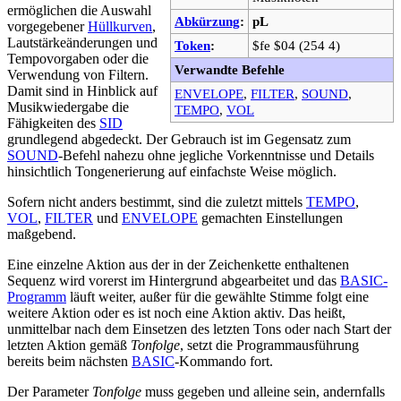
ermöglichen die Auswahl
Abkürzung
:
pL
vorgegebener
Hüllkurven
,
Lautstärkeänderungen und
Token
:
$fe $04 (254 4)
Tempovorgaben oder die
Verwandte Befehle
Verwendung von Filtern.
Damit sind in Hinblick auf
ENVELOPE
,
FILTER
,
SOUND
,
Musikwiedergabe die
TEMPO
,
VOL
Fähigkeiten des
SID
grundlegend abgedeckt. Der Gebrauch ist im Gegensatz zum
SOUND
-Befehl nahezu ohne jegliche Vorkenntnisse und Details
hinsichtlich Tongenerierung auf einfachste Weise möglich.
Sofern nicht anders bestimmt, sind die zuletzt mittels
TEMPO
,
VOL
,
FILTER
und
ENVELOPE
gemachten Einstellungen
maßgebend.
Eine einzelne Aktion aus der in der Zeichenkette enthaltenen
Sequenz wird vorerst im Hintergrund abgearbeitet und das
BASIC-
Programm
läuft weiter, außer für die gewählte Stimme folgt eine
weitere Aktion oder es ist noch eine Aktion aktiv. Das heißt,
unmittelbar nach dem Einsetzen des letzten Tons oder nach Start der
letzten Aktion gemäß
Tonfolge
, setzt die Programmausführung
bereits beim nächsten
BASIC
-Kommando fort.
Der Parameter
Tonfolge
muss gegeben und alleine sein, andernfalls