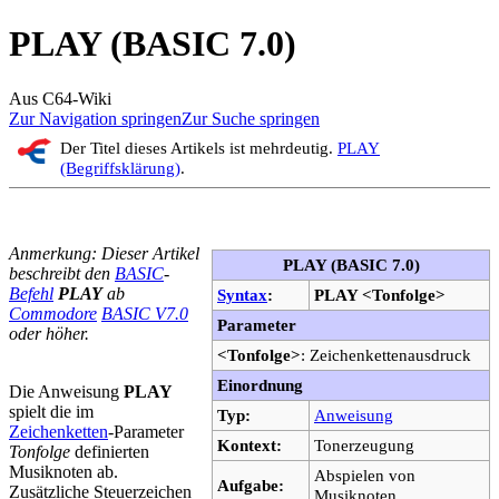
PLAY (BASIC 7.0)
Aus C64-Wiki
Zur Navigation springen
Zur Suche springen
Der Titel dieses Artikels ist mehrdeutig.
PLAY
(Begriffsklärung)
.
Anmerkung: Dieser Artikel
PLAY (BASIC 7.0)
beschreibt den
BASIC
-
Befehl
PLAY
ab
Syntax
:
PLAY <Tonfolge>
Commodore
BASIC V7.0
Parameter
oder höher.
<Tonfolge>
: Zeichenkettenausdruck
Einordnung
Die Anweisung
PLAY
spielt die im
Typ:
Anweisung
Zeichenketten
-Parameter
Kontext:
Tonerzeugung
Tonfolge
definierten
Musiknoten ab.
Abspielen von
Aufgabe:
Zusätzliche Steuerzeichen
Musiknoten