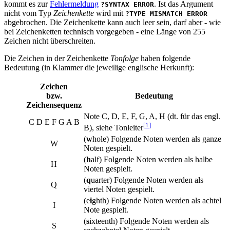
kommt es zur
Fehlermeldung
. Ist das Argument
?SYNTAX ERROR
nicht vom Typ
Zeichenkette
wird mit
?TYPE MISMATCH ERROR
abgebrochen. Die Zeichenkette kann auch leer sein, darf aber - wie
bei Zeichenketten technisch vorgegeben - eine Länge von 255
Zeichen nicht überschreiten.
Die Zeichen in der Zeichenkette
Tonfolge
haben folgende
Bedeutung (in Klammer die jeweilige englische Herkunft):
Zeichen
bzw.
Bedeutung
Zeichensequenz
Note C, D, E, F, G, A, H (dt. für das engl.
C D E F G A B
[
1
]
B), siehe Tonleiter
(
w
hole) Folgende Noten werden als ganze
W
Noten gespielt.
(
h
alf) Folgende Noten werden als halbe
H
Noten gespielt.
(
q
uarter) Folgende Noten werden als
Q
viertel Noten gespielt.
(e
i
ghth) Folgende Noten werden als achtel
I
Note gespielt.
(
s
ixteenth) Folgende Noten werden als
S