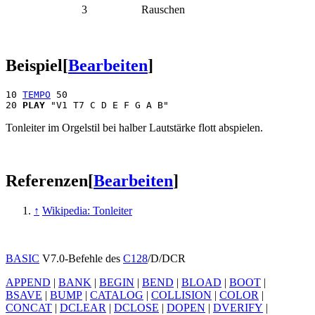
3
Rauschen
Beispiel
[
Bearbeiten
]
10 
TEMPO
 50

20 
PLAY
Tonleiter im Orgelstil bei halber Lautstärke flott abspielen.
Referenzen
[
Bearbeiten
]
↑
Wikipedia: Tonleiter
BASIC
V7.0-Befehle des
C128
/D/DCR
APPEND
|
BANK
|
BEGIN
|
BEND
|
BLOAD
|
BOOT
|
BSAVE
|
BUMP
|
CATALOG
|
COLLISION
|
COLOR
|
CONCAT
|
DCLEAR
|
DCLOSE
|
DOPEN
|
DVERIFY
|