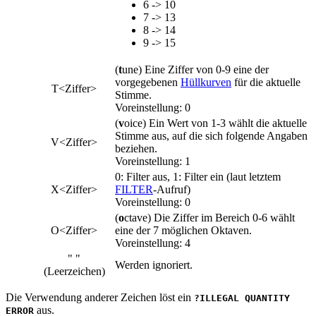
6 -> 10
7 -> 13
8 -> 14
9 -> 15
(
t
une) Eine Ziffer von 0-9 eine der
vorgegebenen
Hüllkurven
für die aktuelle
T<Ziffer>
Stimme.
Voreinstellung: 0
(
v
oice) Ein Wert von 1-3 wählt die aktuelle
Stimme aus, auf die sich folgende Angaben
V<Ziffer>
beziehen.
Voreinstellung: 1
0: Filter aus, 1: Filter ein (laut letztem
X<Ziffer>
FILTER
-Aufruf)
Voreinstellung: 0
(
o
ctave) Die Ziffer im Bereich 0-6 wählt
O<Ziffer>
eine der 7 möglichen Oktaven.
Voreinstellung: 4
" "
Werden ignoriert.
(Leerzeichen)
Die Verwendung anderer Zeichen löst ein
?ILLEGAL QUANTITY
aus.
ERROR