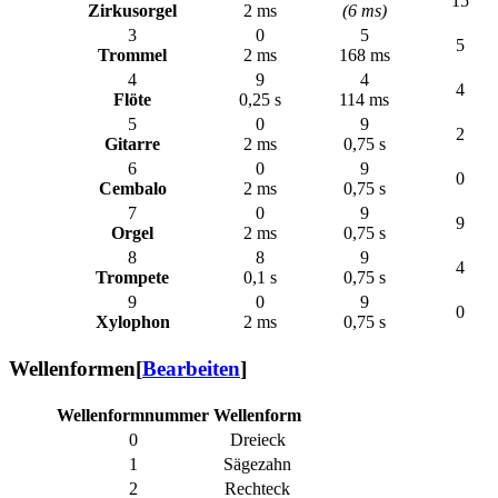
15
Zirkusorgel
2 ms
(6 ms)
3
0
5
5
Trommel
2 ms
168 ms
4
9
4
4
Flöte
0,25 s
114 ms
5
0
9
2
Gitarre
2 ms
0,75 s
6
0
9
0
Cembalo
2 ms
0,75 s
7
0
9
9
Orgel
2 ms
0,75 s
8
8
9
4
Trompete
0,1 s
0,75 s
9
0
9
0
Xylophon
2 ms
0,75 s
Wellenformen
[
Bearbeiten
]
Wellenformnummer
Wellenform
0
Dreieck
1
Sägezahn
2
Rechteck