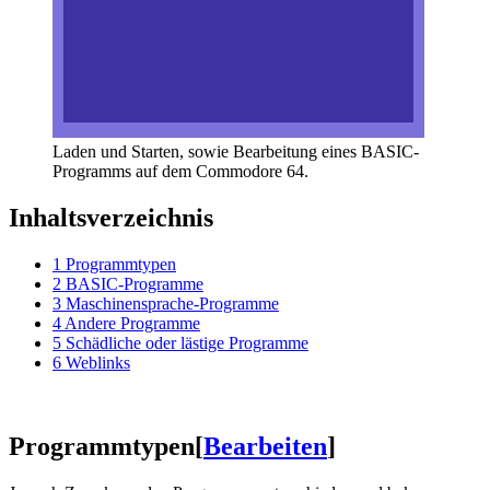
Laden und Starten, sowie Bearbeitung eines BASIC-
Programms auf dem Commodore 64.
Inhaltsverzeichnis
1
Programmtypen
2
BASIC-Programme
3
Maschinensprache-Programme
4
Andere Programme
5
Schädliche oder lästige Programme
6
Weblinks
Programmtypen
[
Bearbeiten
]