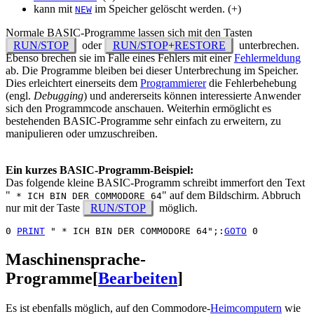
kann mit
im Speicher gelöscht werden. (+)
NEW
Normale BASIC-Programme lassen sich mit den Tasten
RUN/STOP
oder
RUN/STOP
+
RESTORE
unterbrechen.
Ebenso brechen sie im Falle eines Fehlers mit einer
Fehlermeldung
ab. Die Programme bleiben bei dieser Unterbrechung im Speicher.
Dies erleichtert einerseits dem
Programmierer
die Fehlerbehebung
(engl.
Debugging
) und andererseits können interessierte Anwender
sich den Programmcode anschauen. Weiterhin ermöglicht es
bestehenden BASIC-Programme sehr einfach zu erweitern, zu
manipulieren oder umzuschreiben.
Ein kurzes BASIC-Programm-Beispiel:
Das folgende kleine BASIC-Programm schreibt immerfort den Text
"
" auf dem Bildschirm. Abbruch
* ICH BIN DER COMMODORE 64
nur mit der Taste
RUN/STOP
möglich.
0 
PRINT
 " * ICH BIN DER COMMODORE 64";:
GOTO
Maschinensprache-
Programme
[
Bearbeiten
]
Es ist ebenfalls möglich, auf den Commodore-
Heimcomputern
wie