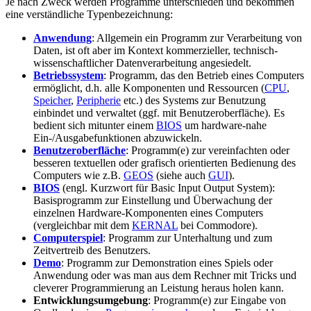
Je nach Zweck werden Programme unterschieden und bekommen
eine verständliche Typenbezeichnung:
Anwendung
: Allgemein ein Programm zur Verarbeitung von
Daten, ist oft aber im Kontext kommerzieller, technisch-
wissenschaftlicher Datenverarbeitung angesiedelt.
Betriebssystem
: Programm, das den Betrieb eines Computers
ermöglicht, d.h. alle Komponenten und Ressourcen (
CPU
,
Speicher
,
Peripherie
etc.) des Systems zur Benutzung
einbindet und verwaltet (ggf. mit Benutzeroberfläche). Es
bedient sich mitunter einem
BIOS
um hardware-nahe
Ein-/Ausgabefunktionen abzuwickeln.
Benutzeroberfläche
: Programm(e) zur vereinfachten oder
besseren textuellen oder grafisch orientierten Bedienung des
Computers wie z.B.
GEOS
(siehe auch
GUI
).
BIOS
(engl. Kurzwort für Basic Input Output System):
Basisprogramm zur Einstellung und Überwachung der
einzelnen Hardware-Komponenten eines Computers
(vergleichbar mit dem
KERNAL
bei Commodore).
Computerspiel
: Programm zur Unterhaltung und zum
Zeitvertreib des Benutzers.
Demo
: Programm zur Demonstration eines Spiels oder
Anwendung oder was man aus dem Rechner mit Tricks und
cleverer Programmierung an Leistung heraus holen kann.
Entwicklungsumgebung
: Programm(e) zur Eingabe von