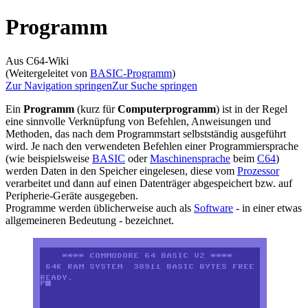
Programm
Aus C64-Wiki
(Weitergeleitet von
BASIC-Programm
)
Zur Navigation springen
Zur Suche springen
Ein
Programm
(kurz für
Computerprogramm
) ist in der Regel
eine sinnvolle Verknüpfung von Befehlen, Anweisungen und
Methoden, das nach dem Programmstart selbstständig ausgeführt
wird. Je nach den verwendeten Befehlen einer Programmiersprache
(wie beispielsweise
BASIC
oder
Maschinensprache
beim
C64
)
werden Daten in den Speicher eingelesen, diese vom
Prozessor
verarbeitet und dann auf einen Datenträger abgespeichert bzw. auf
Peripherie-Geräte ausgegeben.
Programme werden üblicherweise auch als
Software
- in einer etwas
allgemeineren Bedeutung - bezeichnet.