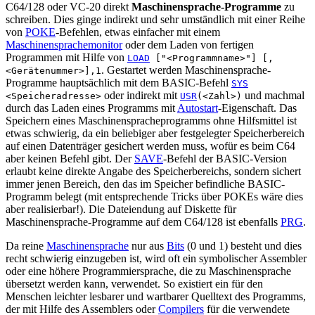
C64/128 oder VC-20 direkt
Maschinensprache-Programme
zu
schreiben. Dies ginge indirekt und sehr umständlich mit einer Reihe
von
POKE
-Befehlen, etwas einfacher mit einem
Maschinensprachemonitor
oder dem Laden von fertigen
Programmen mit Hilfe von
LOAD
["<Programmname>"] [,
. Gestartet werden Maschinensprache-
<Gerätenummer>],1
Programme hauptsächlich mit dem BASIC-Befehl
SYS
oder indirekt mit
und machmal
<Speicheradresse>
USR
(<Zahl>)
durch das Laden eines Programms mit
Autostart
-Eigenschaft. Das
Speichern eines Maschinenspracheprogramms ohne Hilfsmittel ist
etwas schwierig, da ein beliebiger aber festgelegter Speicherbereich
auf einen Datenträger gesichert werden muss, wofür es beim C64
aber keinen Befehl gibt. Der
SAVE
-Befehl der BASIC-Version
erlaubt keine direkte Angabe des Speicherbereichs, sondern sichert
immer jenen Bereich, den das im Speicher befindliche BASIC-
Programm belegt (mit entsprechende Tricks über POKEs wäre dies
aber realisierbar!). Die Dateiendung auf Diskette für
Maschinensprache-Programme auf dem C64/128 ist ebenfalls
PRG
.
Da reine
Maschinensprache
nur aus
Bits
(0 und 1) besteht und dies
recht schwierig einzugeben ist, wird oft ein symbolischer Assembler
oder eine höhere Programmiersprache, die zu Maschinensprache
übersetzt werden kann, verwendet. So existiert ein für den
Menschen leichter lesbarer und wartbarer Quelltext des Programms,
der mit Hilfe des Assemblers oder
Compilers
für die verwendete