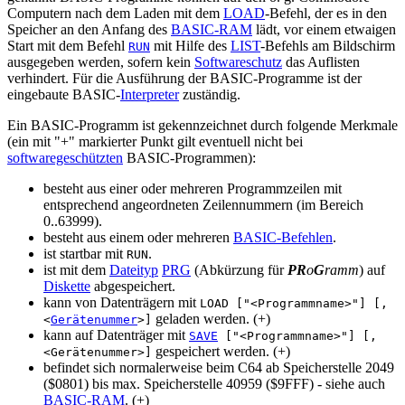
Computern nach dem Laden mit dem
LOAD
-Befehl, der es in den
Speicher an den Anfang des
BASIC-RAM
lädt, vor einem etwaigen
Start mit dem Befehl
mit Hilfe des
LIST
-Befehls am Bildschirm
RUN
ausgegeben werden, sofern kein
Softwareschutz
das Auflisten
verhindert. Für die Ausführung der BASIC-Programme ist der
eingebaute BASIC-
Interpreter
zuständig.
Ein BASIC-Programm ist gekennzeichnet durch folgende Merkmale
(ein mit "+" markierter Punkt gilt eventuell nicht bei
softwaregeschützten
BASIC-Programmen):
besteht aus einer oder mehreren Programmzeilen mit
entsprechend angeordneten Zeilennummern (im Bereich
0..63999).
besteht aus einem oder mehreren
BASIC-Befehlen
.
ist startbar mit
.
RUN
ist mit dem
Dateityp
PRG
(Abkürzung für
PR
o
G
ramm
) auf
Diskette
abgespeichert.
kann von Datenträgern mit
LOAD ["<Programmname>"] [,
geladen werden. (+)
<
Gerätenummer
>]
kann auf Datenträger mit
SAVE
["<Programmname>"] [,
gespeichert werden. (+)
<Gerätenummer>]
befindet sich normalerweise beim C64 ab Speicherstelle 2049
($0801) bis max. Speicherstelle 40959 ($9FFF) - siehe auch
BASIC-RAM
. (+)