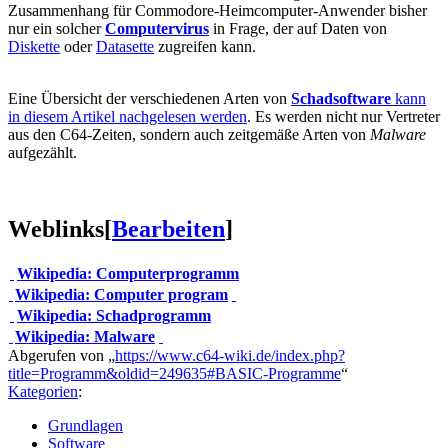
Zusammenhang für Commodore-Heimcomputer-Anwender bisher
nur ein solcher
Computervirus
in Frage, der auf Daten von
Diskette
oder
Datasette
zugreifen kann.
Eine Übersicht der verschiedenen Arten von
Schadsoftware
kann
in diesem Artikel nachgelesen werden
. Es werden nicht nur Vertreter
aus den C64-Zeiten, sondern auch zeitgemäße Arten von
Malware
aufgezählt.
Weblinks
[
Bearbeiten
]
Wikipedia: Computerprogramm
Wikipedia: Computer program
Wikipedia: Schadprogramm
Wikipedia: Malware
Abgerufen von „
https://www.c64-wiki.de/index.php?
title=Programm&oldid=249635#BASIC-Programme
“
Kategorien
:
Grundlagen
Software