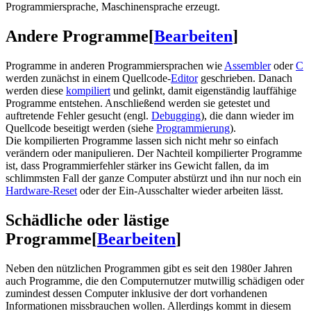
Programmiersprache, Maschinensprache erzeugt.
Andere Programme
[
Bearbeiten
]
Programme in anderen Programmiersprachen wie
Assembler
oder
C
werden zunächst in einem Quellcode-
Editor
geschrieben. Danach
werden diese
kompiliert
und gelinkt, damit eigenständig lauffähige
Programme entstehen. Anschließend werden sie getestet und
auftretende Fehler gesucht (engl.
Debugging
), die dann wieder im
Quellcode beseitigt werden (siehe
Programmierung
).
Die kompilierten Programme lassen sich nicht mehr so einfach
verändern oder manipulieren. Der Nachteil kompilierter Programme
ist, dass Programmierfehler stärker ins Gewicht fallen, da im
schlimmsten Fall der ganze Computer abstürzt und ihn nur noch ein
Hardware-Reset
oder der Ein-Ausschalter wieder arbeiten lässt.
Schädliche oder lästige
Programme
[
Bearbeiten
]
Neben den nützlichen Programmen gibt es seit den 1980er Jahren
auch Programme, die den Computernutzer mutwillig schädigen oder
zumindest dessen Computer inklusive der dort vorhandenen
Informationen missbrauchen wollen. Allerdings kommt in diesem