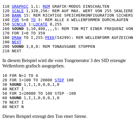
110 
GRAPHIC
 1,1: 
REM
 GRAFIK-MODUS EINSCHALTEN

120 
SCALE
 1,320,256: REM AUF MAX. WERT VON 255 SKALIERE
130 
BANK
 15: REM RICHTIGE SPEICHERKONFIGURATION SICHERS
140 
FOR
 S=0 
TO
 3: REM ALLE 4 WELLENFORMEN DURCHLAUFEN

150 
SCNCLR
 1:
LOCATE
 0,255

160 
SOUND
 3,10,400,,,,S: REM TON MIT EINER FREQUENZ VON
170 FOR I=0 TO 359

180 
DRAW
 TO I,255-
PEEK
(54299): REM WELLENFORM AUFZEICHN
190 
NEXT
200 
SOUND
 3,0,0: REM TONAUSGABE STOPPEN

In diesem Beispiel wird die vom Tongenerator 3 des SID erzeugte
Wellenform grafisch ausgegeben.
10 FOR N=1 TO 4

20 FOR I=100 TO 20000 
STEP
 100

30 
SOUND
 1,I,1,0,0,0,1,0

40 NEXT I

50 FOR I=20000 TO 100 STEP -100

60 
SOUND
 1,I,1,0,0,0,1,0

70 NEXT I

Dieses Beispiel erzeugt den Ton einer Sirene.