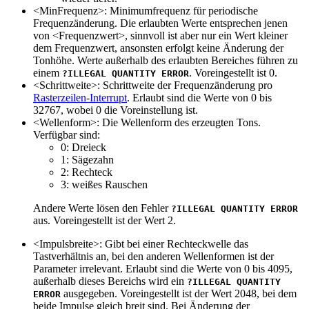
<MinFrequenz>: Minimumfrequenz für periodische
Frequenzänderung. Die erlaubten Werte entsprechen jenen
von <Frequenzwert>, sinnvoll ist aber nur ein Wert kleiner
dem Frequenzwert, ansonsten erfolgt keine Änderung der
Tonhöhe. Werte außerhalb des erlaubten Bereiches führen zu
einem
. Voreingestellt ist 0.
?ILLEGAL QUANTITY ERROR
<Schrittweite>: Schrittweite der Frequenzänderung pro
Rasterzeilen-Interrupt
. Erlaubt sind die Werte von 0 bis
32767, wobei 0 die Voreinstellung ist.
<Wellenform>: Die Wellenform des erzeugten Tons.
Verfügbar sind:
0: Dreieck
1: Sägezahn
2: Rechteck
3: weißes Rauschen
Andere Werte lösen den Fehler
?ILLEGAL QUANTITY ERROR
aus. Voreingestellt ist der Wert 2.
<Impulsbreite>: Gibt bei einer Rechteckwelle das
Tastverhältnis an, bei den anderen Wellenformen ist der
Parameter irrelevant. Erlaubt sind die Werte von 0 bis 4095,
außerhalb dieses Bereichs wird ein
?ILLEGAL QUANTITY
ausgegeben. Voreingestellt ist der Wert 2048, bei dem
ERROR
beide Impulse gleich breit sind. Bei Änderung der