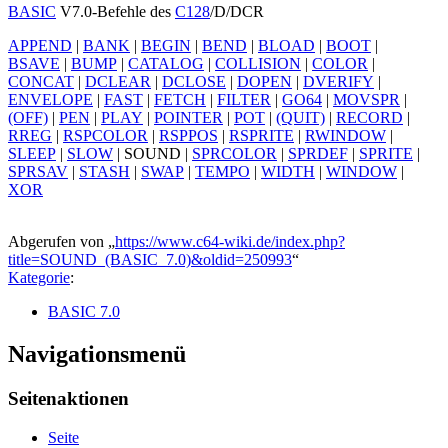
BASIC
V7.0-Befehle des
C128
/D/DCR
APPEND
|
BANK
|
BEGIN
|
BEND
|
BLOAD
|
BOOT
|
BSAVE
|
BUMP
|
CATALOG
|
COLLISION
|
COLOR
|
CONCAT
|
DCLEAR
|
DCLOSE
|
DOPEN
|
DVERIFY
|
ENVELOPE
|
FAST
|
FETCH
|
FILTER
|
GO64
|
MOVSPR
|
(OFF)
|
PEN
|
PLAY
|
POINTER
|
POT
|
(QUIT)
|
RECORD
|
RREG
|
RSPCOLOR
|
RSPPOS
|
RSPRITE
|
RWINDOW
|
SLEEP
|
SLOW
|
SOUND
|
SPRCOLOR
|
SPRDEF
|
SPRITE
|
SPRSAV
|
STASH
|
SWAP
|
TEMPO
|
WIDTH
|
WINDOW
|
XOR
Abgerufen von „
https://www.c64-wiki.de/index.php?
title=SOUND_(BASIC_7.0)&oldid=250993
“
Kategorie
:
BASIC 7.0
Navigationsmenü
Seitenaktionen
Seite