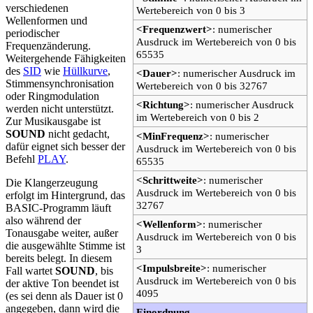
verschiedenen
Wertebereich von 0 bis 3
Wellenformen und
<Frequenzwert>
: numerischer
periodischer
Ausdruck im Wertebereich von 0 bis
Frequenzänderung.
65535
Weitergehende Fähigkeiten
des
SID
wie
Hüllkurve
,
<Dauer>
: numerischer Ausdruck im
Stimmensynchronisation
Wertebereich von 0 bis 32767
oder Ringmodulation
<Richtung>
: numerischer Ausdruck
werden nicht unterstützt.
im Wertebereich von 0 bis 2
Zur Musikausgabe ist
SOUND
nicht gedacht,
<MinFrequenz>
: numerischer
dafür eignet sich besser der
Ausdruck im Wertebereich von 0 bis
Befehl
PLAY
.
65535
<Schrittweite>
: numerischer
Die Klangerzeugung
Ausdruck im Wertebereich von 0 bis
erfolgt im Hintergrund, das
32767
BASIC-Programm läuft
also während der
<Wellenform>
: numerischer
Tonausgabe weiter, außer
Ausdruck im Wertebereich von 0 bis
die ausgewählte Stimme ist
3
bereits belegt. In diesem
<Impulsbreite>
: numerischer
Fall wartet
SOUND
, bis
Ausdruck im Wertebereich von 0 bis
der aktive Ton beendet ist
4095
(es sei denn als Dauer ist 0
angegeben, dann wird die
Einordnung