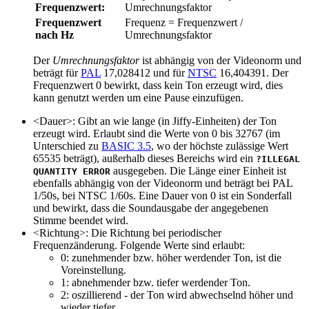
Frequenzwert:
Umrechnungsfaktor
Frequenzwert
Frequenz = Frequenzwert /
nach Hz
Umrechnungsfaktor
Der
Umrechnungsfaktor
ist abhängig von der Videonorm und
beträgt für
PAL
17,028412 und für
NTSC
16,404391. Der
Frequenzwert 0 bewirkt, dass kein Ton erzeugt wird, dies
kann genutzt werden um eine Pause einzufügen.
<Dauer>: Gibt an wie lange (in Jiffy-Einheiten) der Ton
erzeugt wird. Erlaubt sind die Werte von 0 bis 32767 (im
Unterschied zu
BASIC 3.5
, wo der höchste zulässige Wert
65535 beträgt), außerhalb dieses Bereichs wird ein
?ILLEGAL
ausgegeben. Die Länge einer Einheit ist
QUANTITY ERROR
ebenfalls abhängig von der Videonorm und beträgt bei PAL
1/50s, bei NTSC 1/60s. Eine Dauer von 0 ist ein Sonderfall
und bewirkt, dass die Soundausgabe der angegebenen
Stimme beendet wird.
<Richtung>: Die Richtung bei periodischer
Frequenzänderung. Folgende Werte sind erlaubt:
0: zunehmender bzw. höher werdender Ton, ist die
Voreinstellung.
1: abnehmender bzw. tiefer werdender Ton.
2: oszillierend - der Ton wird abwechselnd höher und
wieder tiefer.