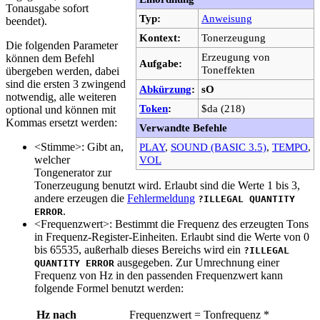
Tonausgabe sofort
Typ:
Anweisung
beendet).
Kontext:
Tonerzeugung
Die folgenden Parameter
Erzeugung von
können dem Befehl
Aufgabe:
Toneffekten
übergeben werden, dabei
sind die ersten 3 zwingend
Abkürzung
:
sO
notwendig, alle weiteren
Token
:
$da (218)
optional und können mit
Kommas ersetzt werden:
Verwandte Befehle
<Stimme>: Gibt an,
PLAY
,
SOUND (BASIC 3.5)
,
TEMPO
,
welcher
VOL
Tongenerator zur
Tonerzeugung benutzt wird. Erlaubt sind die Werte 1 bis 3,
andere erzeugen die
Fehlermeldung
?ILLEGAL QUANTITY
.
ERROR
<Frequenzwert>: Bestimmt die Frequenz des erzeugten Tons
in Frequenz-Register-Einheiten. Erlaubt sind die Werte von 0
bis 65535, außerhalb dieses Bereichs wird ein
?ILLEGAL
ausgegeben. Zur Umrechnung einer
QUANTITY ERROR
Frequenz von Hz in den passenden Frequenzwert kann
folgende Formel benutzt werden:
Hz nach
Frequenzwert = Tonfrequenz *