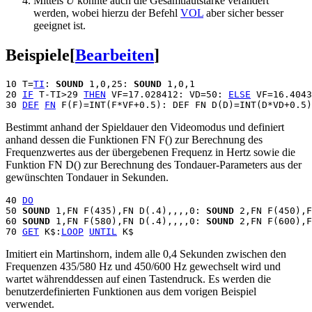
Mittels
U
könnte auch die Gesamtlautstärke verändert
werden, wobei hierzu der Befehl
VOL
aber sicher besser
geeignet ist.
Beispiele
[
Bearbeiten
]
10 T=
TI
: 
SOUND
 1,0,25: 
SOUND
 1,0,1

20 
IF
 T-TI>29 
THEN
 VF=17.028412: VD=50: 
ELSE
 VF=16.4043
30 
DEF
FN
Bestimmt anhand der Spieldauer den Videomodus und definiert
anhand dessen die Funktionen FN F() zur Berechnung des
Frequenzwertes aus der übergebenen Frequenz in Hertz sowie die
Funktion FN D() zur Berechnung des Tondauer-Parameters aus der
gewünschten Tondauer in Sekunden.
40 
DO
50 
SOUND
 1,FN F(435),FN D(.4),,,,0: 
SOUND
 2,FN F(450),F
60 
SOUND
 1,FN F(580),FN D(.4),,,,0: 
SOUND
 2,FN F(600),F
70 
GET
 K$:
LOOP
UNTIL
Imitiert ein Martinshorn, indem alle 0,4 Sekunden zwischen den
Frequenzen 435/580 Hz und 450/600 Hz gewechselt wird und
wartet währenddessen auf einen Tastendruck. Es werden die
benutzerdefinierten Funktionen aus dem vorigen Beispiel
verwendet.