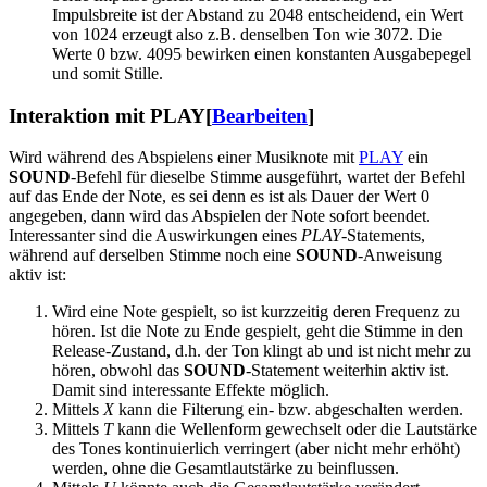
Impulsbreite ist der Abstand zu 2048 entscheidend, ein Wert
von 1024 erzeugt also z.B. denselben Ton wie 3072. Die
Werte 0 bzw. 4095 bewirken einen konstanten Ausgabepegel
und somit Stille.
Interaktion mit PLAY
[
Bearbeiten
]
Wird während des Abspielens einer Musiknote mit
PLAY
ein
SOUND
-Befehl für dieselbe Stimme ausgeführt, wartet der Befehl
auf das Ende der Note, es sei denn es ist als Dauer der Wert 0
angegeben, dann wird das Abspielen der Note sofort beendet.
Interessanter sind die Auswirkungen eines
PLAY
-Statements,
während auf derselben Stimme noch eine
SOUND
-Anweisung
aktiv ist:
Wird eine Note gespielt, so ist kurzzeitig deren Frequenz zu
hören. Ist die Note zu Ende gespielt, geht die Stimme in den
Release-Zustand, d.h. der Ton klingt ab und ist nicht mehr zu
hören, obwohl das
SOUND
-Statement weiterhin aktiv ist.
Damit sind interessante Effekte möglich.
Mittels
X
kann die Filterung ein- bzw. abgeschalten werden.
Mittels
T
kann die Wellenform gewechselt oder die Lautstärke
des Tones kontinuierlich verringert (aber nicht mehr erhöht)
werden, ohne die Gesamtlautstärke zu beinflussen.