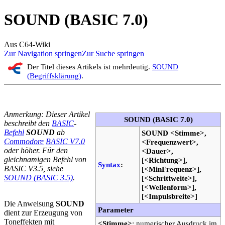
SOUND (BASIC 7.0)
Aus C64-Wiki
Zur Navigation springen
Zur Suche springen
Der Titel dieses Artikels ist mehrdeutig.
SOUND
(Begriffsklärung)
.
Anmerkung: Dieser Artikel
SOUND (BASIC 7.0)
beschreibt den
BASIC
-
Befehl
SOUND
ab
SOUND <Stimme>,
Commodore
BASIC V7.0
<Frequenzwert>,
oder höher. Für den
<Dauer>,
gleichnamigen Befehl von
[<Richtung>],
Syntax
:
BASIC V3.5, siehe
[<MinFrequenz>],
SOUND (BASIC 3.5)
.
[<Schrittweite>],
[<Wellenform>],
[<Impulsbreite>]
Die Anweisung
SOUND
Parameter
dient zur Erzeugung von
Toneffekten mit
<Stimme>
: numerischer Ausdruck im