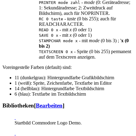
-
mode
(0: Geräteadresse;
PRINTER mode zahl
1: Sekundäradresse; 2: Zweitdruck auf
Bildschirm), auch für NOPRINTER.
-
taste
(0 bis 255); auch für
RC 0 taste
READCHARACTER.
- mit
x
(0 oder 1)
READ 0 x
- mit
x
(0 oder 1)
SAVE 0 x
- mit
mode
(0 bis 3) ; '
x (0
STAMPCHAR mode x
bis 2)
- Sprite (0 bis 255) permanent
TEXTSCREEN 0 x
auf dem Textscreen anzeigen.
Voreingestelle Farben (default) sind:
11 (dunkelgrau): Hintergrundfarbe Grafikbildschirm
1 (weiß): Sprite, Zeichenfarbe, Textfarbe im Editor
14 (hellblau): Hintergrundfarbe Textbildschirm
6 (blau): Textfarbe im Textbildschirm
Bibliotheken
[
Bearbeiten
]
Startbild Commodore Logo Demo.