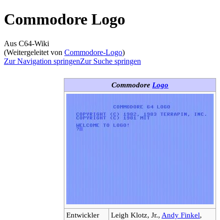
Commodore Logo
Aus C64-Wiki
(Weitergeleitet von
Commodore-Logo
)
Zur Navigation springen
Zur Suche springen
Commodore
Logo
Entwickler
Leigh Klotz, Jr.,
Andy Finkel
,