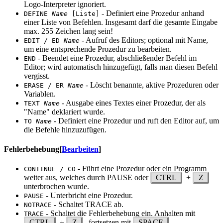
Logo-Interpreter ignoriert.
- Definiert eine Prozedur anhand
DEFINE
Name
[Liste]
einer Liste von Befehlen. Insgesamt darf die gesamte Eingabe
max. 255 Zeichen lang sein!
- Aufruf des Editors; optional mit Name,
EDIT / ED
Name
um eine entsprechende Prozedur zu bearbeiten.
- Beendet eine Prozedur, abschließender Befehl im
END
Editor; wird automatisch hinzugefügt, falls man diesen Befehl
vergisst.
- Löscht benannte, aktive Prozeduren oder
ERASE / ER
Name
Variablen.
- Ausgabe eines Textes einer Prozedur, der als
TEXT
Name
"Name" deklariert wurde.
- Definiert eine Prozedur und ruft den Editor auf, um
TO
Name
die Befehle hinzuzufügen.
Fehlerbehebung
[
Bearbeiten
]
- Führt eine Prozedur oder ein Programm
CONTINUE / CO
weiter aus, welches durch PAUSE oder
CTRL
+
Z
unterbrochen wurde.
- Unterbricht eine Prozedur.
PAUSE
- Schaltet TRACE ab.
NOTRACE
- Schaltet die Fehlerbehebung ein. Anhalten mit
TRACE
CTRL
+
Z
, fortsetzen mit
SPACE
.