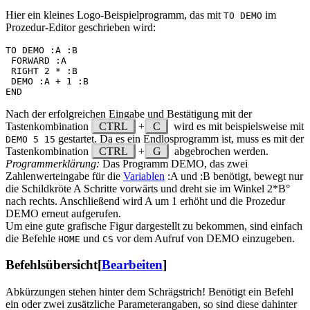
Hier ein kleines Logo-Beispielprogramm, das mit
im
TO DEMO
Prozedur-Editor geschrieben wird:
TO DEMO :A :B

 FORWARD :A 

 RIGHT 2 * :B

 DEMO :A + 1 :B

Nach der erfolgreichen Eingabe und Bestätigung mit der
Tastenkombination
CTRL
+
C
wird es mit beispielsweise mit
gestartet. Da es ein Endlosprogramm ist, muss es mit der
DEMO 5 15
Tastenkombination
CTRL
+
G
abgebrochen werden.
Programmerklärung:
Das Programm DEMO, das zwei
Zahlenwerteingabe für die
Variablen
:A und :B benötigt, bewegt nur
die Schildkröte A Schritte vorwärts und dreht sie im Winkel 2*B°
nach rechts. Anschließend wird A um 1 erhöht und die Prozedur
DEMO erneut aufgerufen.
Um eine gute grafische Figur dargestellt zu bekommen, sind einfach
die Befehle
und
vor dem Aufruf von DEMO einzugeben.
HOME
CS
Befehlsübersicht
[
Bearbeiten
]
Abkürzungen stehen hinter dem Schrägstrich! Benötigt ein Befehl
ein oder zwei zusätzliche Parameterangaben, so sind diese dahinter