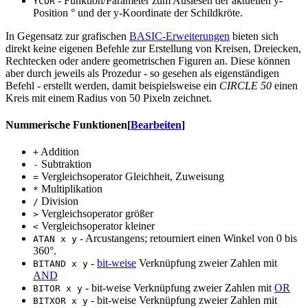
- Funktion/Parameter zum Auslesen der aktuellen y-
YCOR
Position ° und der y-Koordinate der Schildkröte.
In Gegensatz zur grafischen
BASIC-Erweiterungen
bieten sich
direkt keine eigenen Befehle zur Erstellung von Kreisen, Dreiecken,
Rechtecken oder andere geometrischen Figuren an. Diese können
aber durch jeweils als Prozedur - so gesehen als eigenständigen
Befehl - erstellt werden, damit beispielsweise ein
CIRCLE 50
einen
Kreis mit einem Radius von 50 Pixeln zeichnet.
Nummerische Funktionen
[
Bearbeiten
]
Addition
+
Subtraktion
-
Vergleichsoperator Gleichheit, Zuweisung
=
Multiplikation
*
Division
/
Vergleichsoperator größer
>
Vergleichsoperator kleiner
<
- Arcustangens; retourniert einen Winkel von 0 bis
ATAN x y
360°.
-
bit-weise
Verknüpfung zweier Zahlen mit
BITAND x y
AND
- bit-weise Verknüpfung zweier Zahlen mit
OR
BITOR x y
- bit-weise Verknüpfung zweier Zahlen mit
BITXOR x y