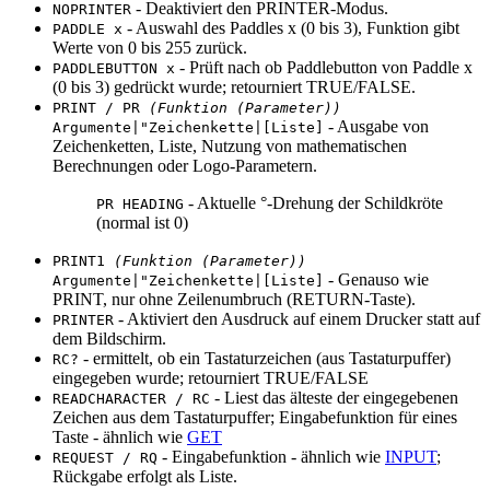
- Deaktiviert den PRINTER-Modus.
NOPRINTER
- Auswahl des Paddles x (0 bis 3), Funktion gibt
PADDLE x
Werte von 0 bis 255 zurück.
- Prüft nach ob Paddlebutton von Paddle x
PADDLEBUTTON x
(0 bis 3) gedrückt wurde; retourniert TRUE/FALSE.
PRINT / PR
(Funktion (Parameter))
- Ausgabe von
Argumente|"Zeichenkette|[Liste]
Zeichenketten, Liste, Nutzung von mathematischen
Berechnungen oder Logo-Parametern.
- Aktuelle °-Drehung der Schildkröte
PR HEADING
(normal ist 0)
PRINT1
(Funktion (Parameter))
- Genauso wie
Argumente|"Zeichenkette|[Liste]
PRINT, nur ohne Zeilenumbruch (RETURN-Taste).
- Aktiviert den Ausdruck auf einem Drucker statt auf
PRINTER
dem Bildschirm.
- ermittelt, ob ein Tastaturzeichen (aus Tastaturpuffer)
RC?
eingegeben wurde; retourniert TRUE/FALSE
- Liest das älteste der eingegebenen
READCHARACTER / RC
Zeichen aus dem Tastaturpuffer; Eingabefunktion für eines
Taste - ähnlich wie
GET
- Eingabefunktion - ähnlich wie
INPUT
;
REQUEST / RQ
Rückgabe erfolgt als Liste.