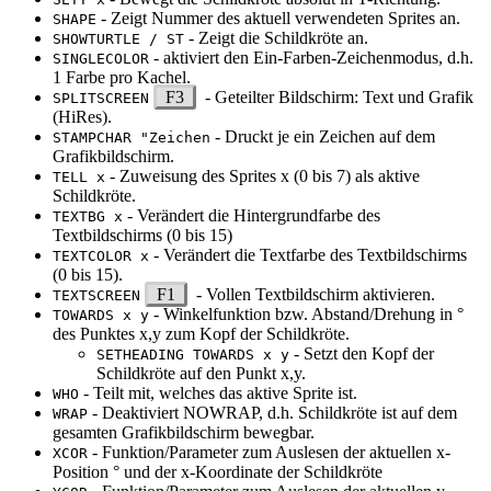
- Zeigt Nummer des aktuell verwendeten Sprites an.
SHAPE
- Zeigt die Schildkröte an.
SHOWTURTLE / ST
- aktiviert den Ein-Farben-Zeichenmodus, d.h.
SINGLECOLOR
1 Farbe pro Kachel.
F3
- Geteilter Bildschirm: Text und Grafik
SPLITSCREEN
(HiRes).
- Druckt je ein Zeichen auf dem
STAMPCHAR "Zeichen
Grafikbildschirm.
- Zuweisung des Sprites x (0 bis 7) als aktive
TELL x
Schildkröte.
- Verändert die Hintergrundfarbe des
TEXTBG x
Textbildschirms (0 bis 15)
- Verändert die Textfarbe des Textbildschirms
TEXTCOLOR x
(0 bis 15).
F1
- Vollen Textbildschirm aktivieren.
TEXTSCREEN
- Winkelfunktion bzw. Abstand/Drehung in °
TOWARDS x y
des Punktes x,y zum Kopf der Schildkröte.
- Setzt den Kopf der
SETHEADING TOWARDS x y
Schildkröte auf den Punkt x,y.
- Teilt mit, welches das aktive Sprite ist.
WHO
- Deaktiviert NOWRAP, d.h. Schildkröte ist auf dem
WRAP
gesamten Grafikbildschirm bewegbar.
- Funktion/Parameter zum Auslesen der aktuellen x-
XCOR
Position ° und der x-Koordinate der Schildkröte