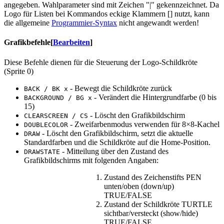
angegeben. Wahlparameter sind mit Zeichen "|" gekennzeichnet. Da
Logo für Listen bei Kommandos eckige Klammern [] nutzt, kann
die allgemeine
Programmier-Syntax
nicht angewandt werden!
Grafikbefehle
[
Bearbeiten
]
Diese Befehle dienen für die Steuerung der Logo-Schildkröte
(Sprite 0)
- Bewegt die Schildkröte zurück
BACK / BK x
- Verändert die Hintergrundfarbe (0 bis
BACKGROUND / BG x
15)
- Löscht den Grafikbildschirm
CLEARSCREEN / CS
- Zweifarbenmodus verwenden für 8×8-Kachel
DOUBLECOLOR
- Löscht den Grafikbildschirm, setzt die aktuelle
DRAW
Standardfarben und die Schildkröte auf die Home-Position.
- Mitteilung über den Zustand des
DRAWSTATE
Grafikbildschirms mit folgenden Angaben:
Zustand des Zeichenstifts PEN
unten/oben (down/up)
TRUE/FALSE
Zustand der Schildkröte TURTLE
sichtbar/versteckt (show/hide)
TRUE/FALSE