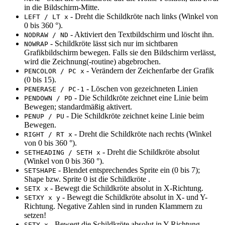
in die Bildschirm-Mitte.
- Dreht die Schildkröte nach links (Winkel von
LEFT / LT x
0 bis 360 °).
- Aktiviert den Textbildschirm und löscht ihn.
NODRAW / ND
- Schildkröte lässt sich nur im sichtbaren
NOWRAP
Grafikbildschirm bewegen. Falls sie den Bildschirm verlässt,
wird die Zeichnung(-routine) abgebrochen.
- Verändern der Zeichenfarbe der Grafik
PENCOLOR / PC x
(0 bis 15).
- Löschen von gezeichneten Linien
PENERASE / PC-1
- Die Schildkröte zeichnet eine Linie beim
PENDOWN / PD
Bewegen; standardmäßig aktivert.
- Die Schildkröte zeichnet keine Linie beim
PENUP / PU
Bewegen.
- Dreht die Schildkröte nach rechts (Winkel
RIGHT / RT x
von 0 bis 360 °).
- Dreht die Schildkröte absolut
SETHEADING / SETH x
(Winkel von 0 bis 360 °).
- Blendet entsprechendes Sprite ein (0 bis 7);
SETSHAPE
Shape bzw. Sprite 0 ist die Schildkröte .
- Bewegt die Schildkröte absolut in X-Richtung.
SETX x
- Bewegt die Schildkröte absolut in X- und Y-
SETXY x y
Richtung. Negative Zahlen sind in runden Klammern zu
setzen!
- Bewegt die Schildkröte absolut in Y-Richtung.
SETY x