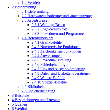
1.4
Vertrieb
2
Beschreibung
2.1
Lieferumfang
2.2
Hardwareanforderung und -unterstützung
2.3
Arbeitsweise
2.3.1
Wichtige Tasten
2.3.2
Logo-Schildkröte
2.3.3
Prozeduren und Programme
2.4
Befehlsübersicht
2.4.1
Grafikbefehle
2.4.2
Nummerische Funktionen
2.4.3
Zeichenketten-Funktionen
2.4.4
Anweisungen
2.4.5
Prozedur-Erstellung
2.4.6
Fehlerbehebung
2.4.7
Ein- und Ausgabe-Steuerung
2.4.8
Datei- und Diskettenoperationen
2.4.9
Weitere Befehle
2.4.10
Spezial-Befehle
2.5
Bibliotheken
2.6
Speicherbelegung
3
Beispiele
4
Besprechungen und Literatur
5
Quellen
6
Weblinks