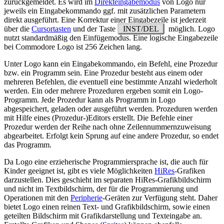
zurückgemeldet. Es wird im
Direkteingabemodus
von Logo nur
jeweils ein Eingabekommando ggf. mit zusätzlichen Parametern
direkt ausgeführt. Eine Korrektur einer Eingabezeile ist jederzeit
über die
Cursortasten
und der Taste
INST/DEL
möglich. Logo
nutzt standardmäßig den Einfügemodus. Eine logische Eingabezeile
bei Commodore Logo ist 256 Zeichen lang.
Unter Logo kann ein Eingabekommando, ein Befehl, eine Prozedur
bzw. ein Programm sein. Eine Prozedur besteht aus einem oder
mehreren Befehlen, die eventuell eine bestimmte Anzahl wiederholt
werden. Ein oder mehrere Prozeduren ergeben somit ein Logo-
Programm. Jede Prozedur kann als Programm in Logo
abgespeichert, geladen oder ausgeführt werden. Prozeduren werden
mit Hilfe eines (Prozedur-)Editors erstellt. Die Befehle einer
Prozedur werden der Reihe nach ohne Zeilennummernzuweisung
abgearbeitet. Erfolgt kein Sprung auf eine andere Prozedur, so endet
das Programm.
Da Logo eine erzieherische Programmiersprache ist, die auch für
Kinder geeignet ist, gibt es viele Möglichkeiten
HiRes
-Grafiken
darzustellen. Dies geschieht im separaten HiRes-Grafikbildschirm
und nicht im Textbildschirm, der für die Programmierung und
Operationen mit den
Peripherie
-Geräten zur Verfügung steht. Daher
bietet Logo einen reinen Text- und Grafikbildschirm, sowie einen
geteilten Bildschirm mit Grafikdarstellung und Texteingabe an.