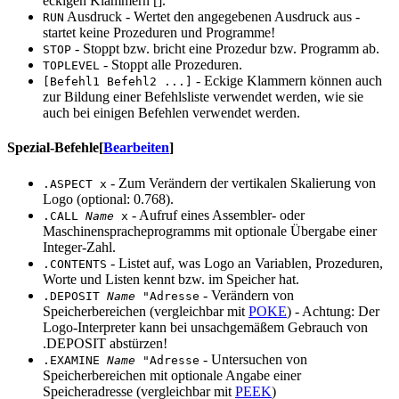
eckigen Klammern [].
Ausdruck - Wertet den angegebenen Ausdruck aus -
RUN
startet keine Prozeduren und Programme!
- Stoppt bzw. bricht eine Prozedur bzw. Programm ab.
STOP
- Stoppt alle Prozeduren.
TOPLEVEL
- Eckige Klammern können auch
[Befehl1 Befehl2 ...]
zur Bildung einer Befehlsliste verwendet werden, wie sie
auch bei einigen Befehlen verwendet werden.
Spezial-Befehle
[
Bearbeiten
]
- Zum Verändern der vertikalen Skalierung von
.ASPECT x
Logo (optional: 0.768).
- Aufruf eines Assembler- oder
.CALL
Name
x
Maschinenspracheprogramms mit optionale Übergabe einer
Integer-Zahl.
- Listet auf, was Logo an Variablen, Prozeduren,
.CONTENTS
Worte und Listen kennt bzw. im Speicher hat.
- Verändern von
.DEPOSIT
Name
"Adresse
Speicherbereichen (vergleichbar mit
POKE
) - Achtung: Der
Logo-Interpreter kann bei unsachgemäßem Gebrauch von
.DEPOSIT abstürzen!
- Untersuchen von
.EXAMINE
Name
"Adresse
Speicherbereichen mit optionale Angabe einer
Speicheradresse (vergleichbar mit
PEEK
)