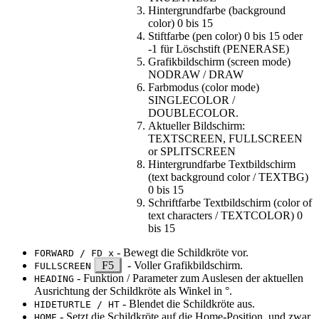
Hintergrundfarbe (background
color) 0 bis 15
Stiftfarbe (pen color) 0 bis 15 oder
-1 für Löschstift (PENERASE)
Grafikbildschirm (screen mode)
NODRAW / DRAW
Farbmodus (color mode)
SINGLECOLOR /
DOUBLECOLOR.
Aktueller Bildschirm:
TEXTSCREEN, FULLSCREEN
or SPLITSCREEN
Hintergrundfarbe Textbildschirm
(text background color / TEXTBG)
0 bis 15
Schriftfarbe Textbildschirm (color of
text characters / TEXTCOLOR) 0
bis 15
- Bewegt die Schildkröte vor.
FORWARD / FD x
F5
- Voller Grafikbildschirm.
FULLSCREEN
- Funktion / Parameter zum Auslesen der aktuellen
HEADING
Ausrichtung der Schildkröte als Winkel in °.
- Blendet die Schildkröte aus.
HIDETURTLE / HT
- Setzt die Schildkröte auf die Home-Position, und zwar
HOME