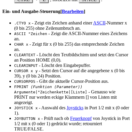
Ein- und Ausgabe-Steuerung
[
Bearbeiten
]
- Zeigt ein Zeichen anhand einer
ASCII
-Nummer x
.CTYO x
(0 bis 255) ohne Zeilenumbruch an.
- Zeigt die ASCII-Nummer eines Zeichens
ASCII "Zeichen
an.
- Zeigt für x (0 bis 255) das entsprechende Zeichen
CHAR x
an.
- Löscht den Textbildschirm und setzt den Cursor
CLEARTEXT
an Position HOME (0,0).
- Löscht den Eingabepuffer.
CLEARINPUT
- Setzt den Cursor auf die angegebene x (0 bis
CURSOR x y
39), y (0 bis 24) Position.
- Gibt die aktuelle Cursor-Position aus.
CURSORPOS
FPRINT
(Funktion (Parameter))
- Genauso wie
Argumente|"Zeichenkette|[Liste]
PRINT nur werden eckige Klammern [] von Listen mit
angezeigt.
- Auswahl des
Joysticks
in Port 1/2 mit x (0 oder
JOYSTICK x
1).
- Prüft nach ob
Feuerknopf
von Joystick in Port
JOYBUTTON x
1/2 mit x (0 oder 1) gedrückt wurde; retourniert
TRUE/FALSE.