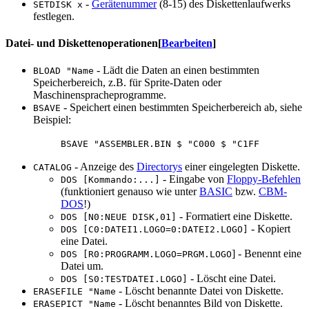
-
Gerätenummer
(8-15) des Diskettenlaufwerks
SETDISK x
festlegen.
Datei- und Diskettenoperationen
[
Bearbeiten
]
- Lädt die Daten an einen bestimmten
BLOAD "Name
Speicherbereich, z.B. für Sprite-Daten oder
Maschinenspracheprogramme.
- Speichert einen bestimmten Speicherbereich ab, siehe
BSAVE
Beispiel:
BSAVE "ASSEMBLER.BIN $ "C000 $ "C1FF
- Anzeige des
Directorys
einer eingelegten Diskette.
CATALOG
- Eingabe von
Floppy-Befehlen
DOS [Kommando:...]
(funktioniert genauso wie unter
BASIC
bzw.
CBM-
DOS
!)
- Formatiert eine Diskette.
DOS [N0:NEUE DISK,01]
- Kopiert
DOS [C0:DATEI1.LOGO=0:DATEI2.LOGO]
eine Datei.
] - Benennt eine
DOS [R0:PROGRAMM.LOGO=PRGM.LOGO
Datei um.
- Löscht eine Datei.
DOS [S0:TESTDATEI.LOGO]
- Löscht benannte Datei von Diskette.
ERASEFILE "Name
- Löscht benanntes Bild von Diskette.
ERASEPICT "Name