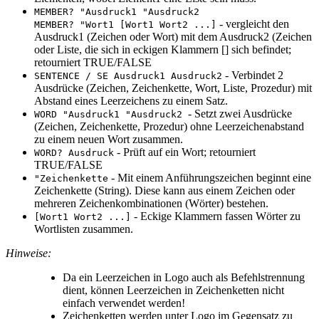
MEMBER? "Ausdruck1 "Ausdruck2
- vergleicht den
MEMBER? "Wort1 [Wort1 Wort2 ...]
Ausdruck1 (Zeichen oder Wort) mit dem Ausdruck2 (Zeichen
oder Liste, die sich in eckigen Klammern [] sich befindet;
retourniert TRUE/FALSE
- Verbindet 2
SENTENCE / SE Ausdruck1 Ausdruck2
Ausdrücke (Zeichen, Zeichenkette, Wort, Liste, Prozedur) mit
Abstand eines Leerzeichens zu einem Satz.
- Setzt zwei Ausdrücke
WORD "Ausdruck1 "Ausdruck2
(Zeichen, Zeichenkette, Prozedur) ohne Leerzeichenabstand
zu einem neuen Wort zusammen.
- Prüft auf ein Wort; retourniert
WORD? Ausdruck
TRUE/FALSE
- Mit einem Anführungszeichen beginnt eine
"Zeichenkette
Zeichenkette (String). Diese kann aus einem Zeichen oder
mehreren Zeichenkombinationen (Wörter) bestehen.
- Eckige Klammern fassen Wörter zu
[Wort1 Wort2 ...]
Wortlisten zusammen.
Hinweise:
Da ein Leerzeichen in Logo auch als Befehlstrennung
dient, können Leerzeichen in Zeichenketten nicht
einfach verwendet werden!
Zeichenketten werden unter Logo im Gegensatz zu