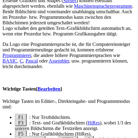
Erstellte Grafiken und Shapes (
Sprites
) können ebenfalls
abgespeichert werden, ebenfalls wie
Maschinenspracheprogramme
.
Beide Bildschirm sind voneinander unabhängig umschaltbar. Auch
im Prozedur- bzw. Programmmodus kann zwischen den
Bildschirmen jederzeit umgeschaltet werden!
Logo schaltet den geteilten Text-/Grafikbildschirm automatisch an,
wenn eine Prozedur bzw. Programm Grafikausgaben tätigt.
Da Logo eine Programmiersprache ist, die für Computereinsteiger
und Programmierneulinge gedacht ist, kommen erfahrene
Programmierer
, die andere höhere Programmiersprachen wie
BASIC
,
C
,
Pascal
oder
Assembler
, usw. programmieren können,
leicht durcheinander.
Wichtige Tasten
[
Bearbeiten
]
Wichtige Tasten im Editier-, Direkteingabe- und Programmmodus
sind:
F1
: Nur Textbildschirm.
F3
: Text- und Grafikbildschirm (
HiRes
), wobei 1/3 des
unteren Bildschirms die Textzeilen anzeigt.
F5
: Nur Grafikbildschirm (HiRes).