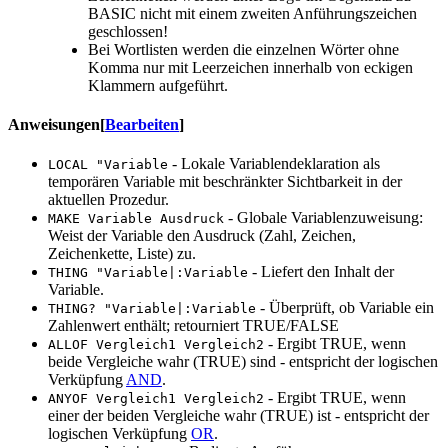
BASIC nicht mit einem zweiten Anführungszeichen
geschlossen!
Bei Wortlisten werden die einzelnen Wörter ohne
Komma nur mit Leerzeichen innerhalb von eckigen
Klammern aufgeführt.
Anweisungen
[
Bearbeiten
]
- Lokale Variablendeklaration als
LOCAL "Variable
temporären Variable mit beschränkter Sichtbarkeit in der
aktuellen Prozedur.
- Globale Variablenzuweisung:
MAKE Variable Ausdruck
Weist der Variable den Ausdruck (Zahl, Zeichen,
Zeichenkette, Liste) zu.
- Liefert den Inhalt der
THING "Variable|:Variable
Variable.
- Überprüft, ob Variable ein
THING? "Variable|:Variable
Zahlenwert enthält; retourniert TRUE/FALSE
- Ergibt TRUE, wenn
ALLOF Vergleich1 Vergleich2
beide Vergleiche wahr (TRUE) sind - entspricht der logischen
Verküpfung
AND
.
- Ergibt TRUE, wenn
ANYOF Vergleich1 Vergleich2
einer der beiden Vergleiche wahr (TRUE) ist - entspricht der
logischen Verküpfung
OR
.