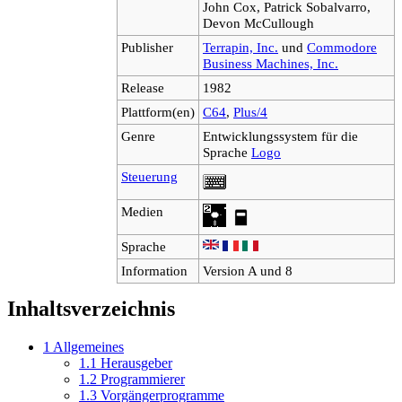
John Cox, Patrick Sobalvarro,
Devon McCullough
Publisher
Terrapin, Inc.
und
Commodore
Business Machines, Inc.
Release
1982
Plattform(en)
C64
,
Plus/4
Genre
Entwicklungssystem für die
Sprache
Logo
Steuerung
Medien
Sprache
Information
Version A und 8
Inhaltsverzeichnis
1
Allgemeines
1.1
Herausgeber
1.2
Programmierer
1.3
Vorgängerprogramme