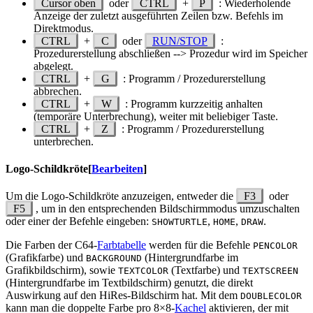
Cursor oben
oder
CTRL
+
P
: Wiederholende
Anzeige der zuletzt ausgeführten Zeilen bzw. Befehls im
Direktmodus.
CTRL
+
C
oder
RUN/STOP
:
Prozedurerstellung abschließen --> Prozedur wird im Speicher
abgelegt.
CTRL
+
G
: Programm / Prozedurerstellung
abbrechen.
CTRL
+
W
: Programm kurzzeitig anhalten
(temporäre Unterbrechung), weiter mit beliebiger Taste.
CTRL
+
Z
: Programm / Prozedurerstellung
unterbrechen.
Logo-Schildkröte
[
Bearbeiten
]
Um die Logo-Schildkröte anzuzeigen, entweder die
F3
oder
F5
, um in den entsprechenden Bildschirmmodus umzuschalten
oder einer der Befehle eingeben:
,
,
.
SHOWTURTLE
HOME
DRAW
Die Farben der C64-
Farbtabelle
werden für die Befehle
PENCOLOR
(Grafikfarbe) und
(Hintergrundfarbe im
BACKGROUND
Grafikbildschirm), sowie
(Textfarbe) und
TEXTCOLOR
TEXTSCREEN
(Hintergrundfarbe im Textbildschirm) genutzt, die direkt
Auswirkung auf den HiRes-Bildschirm hat. Mit dem
DOUBLECOLOR
kann man die doppelte Farbe pro 8×8-
Kachel
aktivieren, der mit