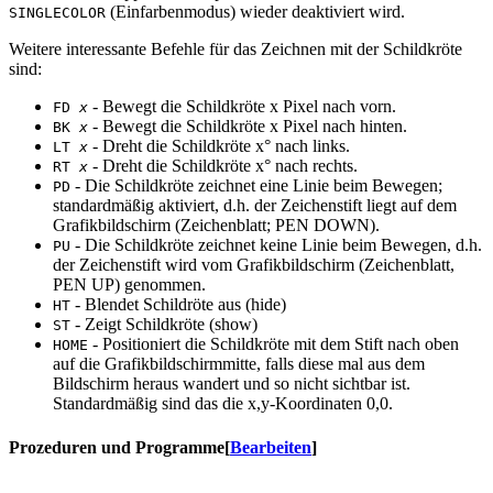
(Einfarbenmodus) wieder deaktiviert wird.
SINGLECOLOR
Weitere interessante Befehle für das Zeichnen mit der Schildkröte
sind:
- Bewegt die Schildkröte x Pixel nach vorn.
FD
x
- Bewegt die Schildkröte x Pixel nach hinten.
BK
x
- Dreht die Schildkröte x° nach links.
LT
x
- Dreht die Schildkröte x° nach rechts.
RT
x
- Die Schildkröte zeichnet eine Linie beim Bewegen;
PD
standardmäßig aktiviert, d.h. der Zeichenstift liegt auf dem
Grafikbildschirm (Zeichenblatt; PEN DOWN).
- Die Schildkröte zeichnet keine Linie beim Bewegen, d.h.
PU
der Zeichenstift wird vom Grafikbildschirm (Zeichenblatt,
PEN UP) genommen.
- Blendet Schildröte aus (hide)
HT
- Zeigt Schildkröte (show)
ST
- Positioniert die Schildkröte mit dem Stift nach oben
HOME
auf die Grafikbildschirmmitte, falls diese mal aus dem
Bildschirm heraus wandert und so nicht sichtbar ist.
Standardmäßig sind das die x,y-Koordinaten 0,0.
Prozeduren und Programme
[
Bearbeiten
]