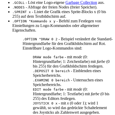
- Löst eine Logo-eigene
Garbage Collection
aus.
.GCOLL
- Abfrage der freien Nodes (freier Speicher).
.NODES
- Listet die Grafik eines Sprite-Blocks x (0 bis
.SPRINT x
255) auf dem Textbildschirm auf.
- Befehl zum Festlegen von
.OPTION "Kommando x y
Einstellungen zu Logo-Kommandos oder allgemeiner
Eigenschaften.
- Beispiel verändert die Standard-
.OPTION "DRAW 0 2
Hintergrundfarbe für den Grafikbildschirm auf Rot.
Einstellbare Logo-Kommandos sind:
- mit
mode
(0:
DRAW mode farbe
Hintergrundfarbe; 1: Zeichenfarbe) mit
farbe
(0
bis 255) für den Grafikbildschirm festlegen.
- Einblenden eines
.DEPOSIT 0 bereich
Speicherbereichs.
- Untersuchen eines
.EXAMINE 0 bereich
Speicherbereichs.
- mit
mode
(0:
EDIT mode farbe
Hintergrundfarbe; 1: Textfarbe) mit
farbe
(0 bis
255) des Editors festlegen.
- mit
x
(0 oder 1); wird 1
JOYSTICK 0 x
gewählt, so wird das gedrückte Schaltelement
des Joysticks als Zahlenwert ausgegeben.