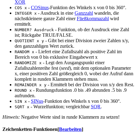
XOR
-
COSinus
-Funktion des Winkels x von 0 bis 360°.
COS x
- Ausdruck in eine
Ganzzahl
wandeln, die
INTEGER x
nächstkleinere ganze Zahl einer
Fließkommazahl
wird
ermittelt.
- Funktion, ob der Ausdruck eine Zahl
NUMBER? Ausdruck
ist; Rückgabe TRUE/FALSE.
- Gibt bei einer Division zweier Zahlen x/y,
QUOTIENT x y
den ganzzahligen Wert zurück.
- Liefert eine Zufallszahl als positive Zahl im
RANDOM x
Bereich von 0 bis exklusive Eingabewert x
- Legt den Ausgangspunkt einer
RANDOMIZE x
Zufallszahlenreihe fest (
seed
), mit dem optionalen Parameter
x, einer positiven Zahl größergleich 0, wobei der Aufruf dann
komplett in runden Klammern stehen muss.
- Ermittelt bei der Division von x/y den Rest.
REMAINDER x y
- Rundungsfunktion .0 bis .49 abrunden .5 bis .9
ROUND x
aufrunden.
-
SINus
-Funktion des Winkels x von 0 bis 360°.
SIN x
- Wurzelfunktion; vergleichbar
SQR
.
SQRT x
Hinweis:
Negative Werte sind in runde Klammern zu setzen!
Zeichenketten-Funktionen
[
Bearbeiten
]