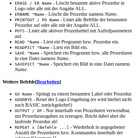
- Löscht benannte aktive Prozedur in
ERASE / ER
Name
Logo oder alle mit der Angabe ALL.
- Löscht die Prozedur namens
Name
.
ERNAME "Name
- Listet alle Befehle der benannten
PRINTOUT / PO
Name
Prozedur auf oder alle mit der Angabe ALL.
- Listet alle aktiven Prozedurtitel mit Aufrufparametern
POTS
auf.
- Liest ein Programm bzw. Prozedur ein.
READ "Name
- Liest ein Bild ein.
READPICT "Name
- Speichert ein Programm bzw. alle Prozeduren
SAVE "Name
in eine Datei namens
Name
.
- Speichert ein Bild in eine Datei namens
SAVEPICT "Name
Name
.
Weitere Befehle
[
Bearbeiten
]
- Springt zu einem benannten Label oder Prozedur.
GO Name
- Reset der Logo-Umgebung (es wird hierbei nicht
GOODBYE
nach BASIC zurückgekehrt!)
- Nur innerhalb von Prozeduren verwendbar,
OUTPUT / OP
um Prozedurausgaben zu erzeugen. Bricht dabei aber die
laufende Prozedur ab!
- Wiederholt in angegebener
REPEAT x [Befehle ...]
Anzahl die Prozeduren bzw. Kommandos innerhalb der