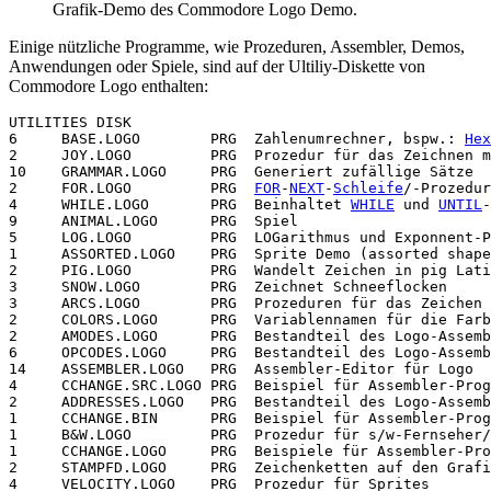
Grafik-Demo des Commodore Logo Demo.
Einige nützliche Programme, wie Prozeduren, Assembler, Demos,
Anwendungen oder Spiele, sind auf der Ultiliy-Diskette von
Commodore Logo enthalten:
UTILITIES DISK

6     BASE.LOGO        PRG  Zahlenumrechner, bspw.: 
Hex
2     JOY.LOGO         PRG  Prozedur für das Zeichnen m
10    GRAMMAR.LOGO     PRG  Generiert zufällige Sätze 

2     FOR.LOGO         PRG  
FOR
-
NEXT
-
Schleife
/-Prozedur

4     WHILE.LOGO       PRG  Beinhaltet 
WHILE
 und 
UNTIL
-
9     ANIMAL.LOGO      PRG  Spiel

5     LOG.LOGO         PRG  LOGarithmus und Exponnent-P
1     ASSORTED.LOGO    PRG  Sprite Demo (assorted shape
2     PIG.LOGO         PRG  Wandelt Zeichen in pig Lati
3     SNOW.LOGO        PRG  Zeichnet Schneeflocken

3     ARCS.LOGO        PRG  Prozeduren für das Zeichen 
2     COLORS.LOGO      PRG  Variablennamen für die Farb
2     AMODES.LOGO      PRG  Bestandteil des Logo-Assemb
6     OPCODES.LOGO     PRG  Bestandteil des Logo-Assemb
14    ASSEMBLER.LOGO   PRG  Assembler-Editor für Logo

4     CCHANGE.SRC.LOGO PRG  Beispiel für Assembler-Prog
2     ADDRESSES.LOGO   PRG  Bestandteil des Logo-Assemb
1     CCHANGE.BIN      PRG  Beispiel für Assembler-Prog
1     B&W.LOGO         PRG  Prozedur für s/w-Fernseher/
1     CCHANGE.LOGO     PRG  Beispiele für Assembler-Pro
2     STAMPFD.LOGO     PRG  Zeichenketten auf den Grafi
4     VELOCITY.LOGO    PRG  Prozedur für Sprites
