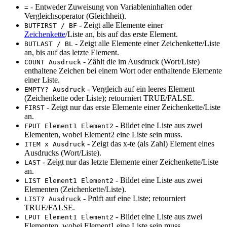
- Entweder Zuweisung von Variableninhalten oder
=
Vergleichsoperator (Gleichheit).
- Zeigt alle Elemente einer
BUTFIRST / BF
Zeichenkette
/Liste an, bis auf das erste Element.
- Zeigt alle Elemente einer Zeichenkette/Liste
BUTLAST / BL
an, bis auf das letzte Element.
- Zählt die im Ausdruck (Wort/Liste)
COUNT Ausdruck
enthaltene Zeichen bei einem Wort oder enthaltende Elemente
einer Liste.
- Vergleich auf ein leeres Element
EMPTY? Ausdruck
(Zeichenkette oder Liste); retourniert TRUE/FALSE.
- Zeigt nur das erste Elemente einer Zeichenkette/Liste
FIRST
an.
- Bildet eine Liste aus zwei
FPUT Element1 Element2
Elementen, wobei Element2 eine Liste sein muss.
- Zeigt das x-te (als Zahl) Element eines
ITEM x Ausdruck
Ausdrucks (Wort/Liste).
- Zeigt nur das letzte Elemente einer Zeichenkette/Liste
LAST
an.
- Bildet eine Liste aus zwei
LIST Element1 Element2
Elementen (Zeichenkette/Liste).
- Prüft auf eine Liste; retourniert
LIST? Ausdruck
TRUE/FALSE.
- Bildet eine Liste aus zwei
LPUT Element1 Element2
Elementen, wobei Element1 eine Liste sein muss.