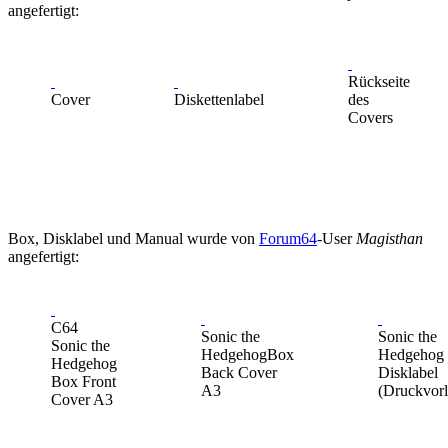
angefertigt:
Rückseite
Cover
Diskettenlabel
des
Covers
Box, Disklabel und Manual wurde von
Forum64
-User
Magisthan
angefertigt:
C64
Sonic the
Sonic the
Sonic the
HedgehogBox
Hedgehog
Hedgehog
Back Cover
Disklabel
Box Front
A3
(Druckvorl
Cover A3