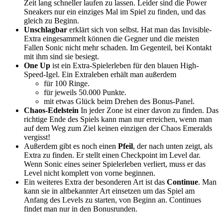
Zeit lang schneller laufen zu lassen. Leider sind die Power
Sneakers nur ein einziges Mal im Spiel zu finden, und das
gleich zu Beginn.
Unschlagbar
erklärt sich von selbst. Hat man das Invisible-
Extra eingesammelt können die Gegner und die meisten
Fallen Sonic nicht mehr schaden. Im Gegenteil, bei Kontakt
mit ihm sind sie besiegt.
One Up
ist ein Extra-Spielerleben für den blauen High-
Speed-Igel. Ein Extraleben erhält man außerdem
für 100 Ringe.
für jeweils 50.000 Punkte.
mit etwas Glück beim Drehen des Bonus-Panel.
Chaos-Edelstein
In jeder Zone ist einer davon zu finden. Das
richtige Ende des Spiels kann man nur erreichen, wenn man
auf dem Weg zum Ziel keinen einzigen der Chaos Emeralds
vergisst!
Außerdem gibt es noch einen
Pfeil
, der nach unten zeigt, als
Extra zu finden. Er stellt einen Checkpoint im Level dar.
Wenn Sonic eines seiner Spielerleben verliert, muss er das
Level nicht komplett von vorne beginnen.
Ein weiteres Extra der besonderen Art ist das
Continue
. Man
kann sie in altbekannter Art einsetzen um das Spiel am
Anfang des Levels zu starten, von Beginn an. Continues
findet man nur in den Bonusrunden.