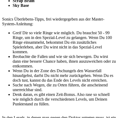
Scrap Brain
Sky Base
Sonics Überlebens-Tipps, frei wiedergegeben aus der Master-
System-Anleitung:
Greif Dir so viele Ringe wie möglich. Du brauchst 50 - 99
Ringe, um in den Spezial-Level zu gelangen. Wenn Du 100
Ringe einsammelst, bekommst Du ein zusätzliches
Spielerleben, aber Du wirst nicht in das Spezial-Level
kommen.
Beobachte die Fallen und wie sie sich bewegen. Du wirst
dann eine bessere Chance haben, ihnen auszuweichen oder zu
entkommen.
Wenn Du in der Zone des Dschungels den Wasserfall
hinaufgehst, darfst Du nicht mehr zurückgehen. Wenn Du es
doch tust, kannst du das Ende des Levels nicht erreichen.
Suche nach Wegen, die zu Orten führen, die anscheinend
unerreichbar sind.
Denk daran, es gibt einen Zeit-Bonus. Also rase so schnell
wie möglich durch die verschiedenen Levels, um Deinen
Punktestand zu füllen.
In den Levels, in denen man gegen den Doktor antreten muss, ist ein