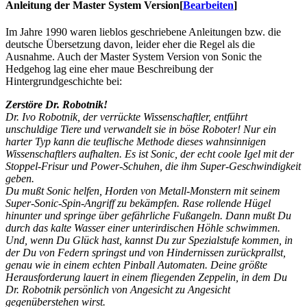
Anleitung der Master System Version
[
Bearbeiten
]
Im Jahre 1990 waren lieblos geschriebene Anleitungen bzw. die
deutsche Übersetzung davon, leider eher die Regel als die
Ausnahme. Auch der Master System Version von Sonic the
Hedgehog lag eine eher maue Beschreibung der
Hintergrundgeschichte bei:
Zerstöre Dr. Robotnik!
Dr. Ivo Robotnik, der verrückte Wissenschaftler, entführt
unschuldige Tiere und verwandelt sie in böse Roboter! Nur ein
harter Typ kann die teuflische Methode dieses wahnsinnigen
Wissenschaftlers aufhalten. Es ist Sonic, der echt coole Igel mit der
Stoppel-Frisur und Power-Schuhen, die ihm Super-Geschwindigkeit
geben.
Du mußt Sonic helfen, Horden von Metall-Monstern mit seinem
Super-Sonic-Spin-Angriff zu bekämpfen. Rase rollende Hügel
hinunter und springe über gefährliche Fußangeln. Dann mußt Du
durch das kalte Wasser einer unterirdischen Höhle schwimmen.
Und, wenn Du Glück hast, kannst Du zur Spezialstufe kommen, in
der Du von Federn springst und von Hindernissen zurückprallst,
genau wie in einem echten Pinball Automaten. Deine größte
Herausforderung lauert in einem fliegenden Zeppelin, in dem Du
Dr. Robotnik persönlich von Angesicht zu Angesicht
gegenüberstehen wirst.