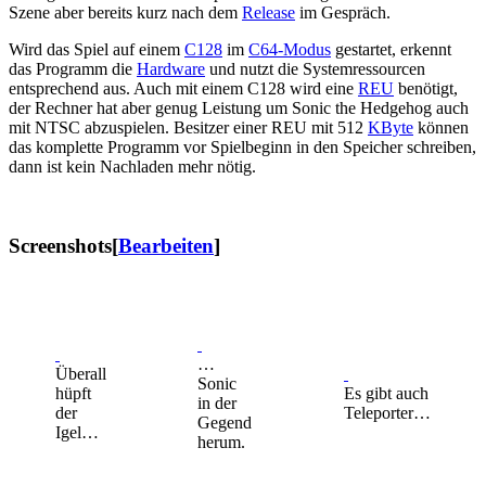
Szene aber bereits kurz nach dem
Release
im Gespräch.
Wird das Spiel auf einem
C128
im
C64-Modus
gestartet, erkennt
das Programm die
Hardware
und nutzt die Systemressourcen
entsprechend aus. Auch mit einem C128 wird eine
REU
benötigt,
der Rechner hat aber genug Leistung um Sonic the Hedgehog auch
mit NTSC abzuspielen. Besitzer einer REU mit 512
KByte
können
das komplette Programm vor Spielbeginn in den Speicher schreiben,
dann ist kein Nachladen mehr nötig.
Screenshots
[
Bearbeiten
]
…
Überall
Sonic
hüpft
Es gibt auch
in der
der
Teleporter…
Gegend
Igel…
herum.