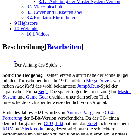
8.1.1
Anleitung der Master System Version
8.2
Videomitschnitt
8.3
Cover und Diskettenlabel
8.4
Emulator-Einstellungen
9
Highscore
10
Weblinks
10.1
Videos
Beschreibung
[
Bearbeiten
]
Der Anfang des Spiels...
Sonic the Hedgehog
- seinen ersten Auftritt hatte der schnelle Igel
mit den Turnschuhen im Jahr 1991 auf dem
Mega Drive
- war
neben
Alex Kidd
das wohl bekannteste
Jump&Run
-Spiel der
japanischen Firma
Sega
. Die später folgende Umsetzung für
Master
System
und
Game Gear
erschien unter dem selben Titel,
unterscheidet sich aber teilweise deutlich vom Original.
Ende des Jahres 2021 wurde von
Andreas Varga
eine
C64
-
Portierung
der 8-Bit-Version veröffentlicht. Da der C64 einen
deutlich langsameren
CPU
-
Takt
hat und das
Spiel
nicht von einem
ROM
auf
Steckmodul
ausgelesen wird, war die schlechtere
Performance im Vergleich zu den Konsolen ein Problem. Andreas