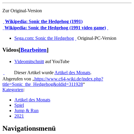
Zur Original-Version
Wikipedia: Sonic the Hedgehog (1991)
Wikipedia: Sonic the Hedgehog (1991 video game)
Sega.com: Sonic the Hedgehog
Original-PC-Version
Videos
[
Bearbeiten
]
Videomitschnitt
auf YouTube
Dieser Artikel wurde
Artikel des Monats
.
Abgerufen von „
https://www.c64-wiki.de/index.php?
title=Sonic_the_Hedgehog&oldid=311928
“
Kategorien
:
Artikel des Monats
Spiel
Jump & Run
2021
Navigationsmenü