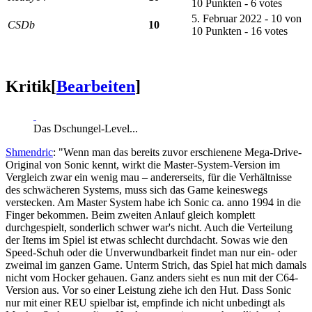
10 Punkten - 6 votes
5. Februar 2022 - 10 von
CSDb
10
10 Punkten - 16 votes
Kritik
[
Bearbeiten
]
Das Dschungel-Level...
Shmendric
: "Wenn man das bereits zuvor erschienene Mega-Drive-
Original von Sonic kennt, wirkt die Master-System-Version im
Vergleich zwar ein wenig mau – andererseits, für die Verhältnisse
des schwächeren Systems, muss sich das Game keineswegs
verstecken. Am Master System habe ich Sonic ca. anno 1994 in die
Finger bekommen. Beim zweiten Anlauf gleich komplett
durchgespielt, sonderlich schwer war's nicht. Auch die Verteilung
der Items im Spiel ist etwas schlecht durchdacht. Sowas wie den
Speed-Schuh oder die Unverwundbarkeit findet man nur ein- oder
zweimal im ganzen Game. Unterm Strich, das Spiel hat mich damals
nicht vom Hocker gehauen. Ganz anders sieht es nun mit der C64-
Version aus. Vor so einer Leistung ziehe ich den Hut. Dass Sonic
nur mit einer REU spielbar ist, empfinde ich nicht unbedingt als