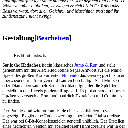
anthropomorphe Igel Sonic möchte die Tiere befreien und den bösen
Wissenschaftler aufhalten, weswegen er sich bis in Dr. Robotniks
Basis vorwagt, dort allen Gefahren und Maschinen trotzt und ihn
zunächst zur Flucht zwingt.
Gestaltung
[
Bearbeiten
]
Recht futuristisch...
Sonic the Hedgehog
ist ein klassisches
Jump & Run
und stellt
gemeinsam mit der Alex-Kidd-Reihe Segas Antwort auf die Mario-
Spiele des großen Konkurrenten
Nintendo
dar. Genretypisch ist man
überwiegend mit Springen und Laufen beschäftigt. Statt Münzen
oder Diamanten sammelt Sonic, der blaue Igel, der die Spielfigur
darstellt, in den Levels goldene Ringe auf. Es gibt außerdem Power-
Up-Items, versteckte Boni und natürlich Extraleben und Continues
zu finden.
Der Punktestand wird nur am Ende eines absolvierten Levels
angezeigt. Es gibt eine Endauswertung, aber keine Highscoreliste.
Das war bei 8-Bit-Konsolenspielen generell unüblich. Das Erstellen
einer gecrackten Version mit speicherbarer Highscoreliste war in der