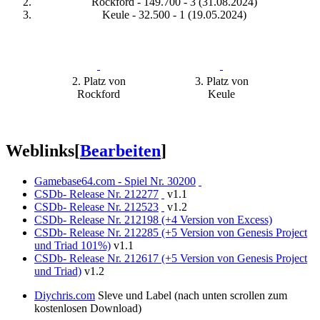
Rockford - 149.700 - 3 (31.08.2024)
Keule - 32.500 - 1 (19.05.2024)
2. Platz von
3. Platz von
Rockford
Keule
Weblinks
[
Bearbeiten
]
Gamebase64.com - Spiel Nr. 30200
CSDb- Release Nr. 212277
v1.1
CSDb- Release Nr. 212523
v1.2
CSDb- Release Nr. 212198 (+4 Version von Excess)
CSDb- Release Nr. 212285 (+5 Version von Genesis Project
und Triad 101%)
v1.1
CSDb- Release Nr. 212617 (+5 Version von Genesis Project
und Triad)
v1.2
Diychris.com
Sleve und Label (nach unten scrollen zum
kostenlosen Download)