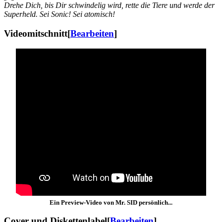
Drehe Dich, bis Dir schwindelig wird, rette die Tiere und werde der
Superheld. Sei Sonic! Sei atomisch!
Videomitschnitt
[
Bearbeiten
]
Ein Preview-Video von Mr. SID persönlich...
Cover und Diskettenlabel
[
Bearbeiten
]