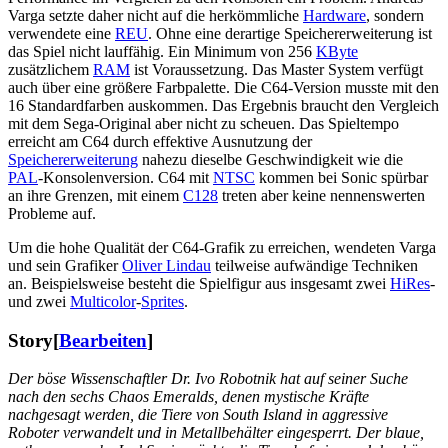
Varga setzte daher nicht auf die herkömmliche
Hardware
, sondern
verwendete eine
REU
. Ohne eine derartige Speichererweiterung ist
das Spiel nicht lauffähig. Ein Minimum von 256
KByte
zusätzlichem
RAM
ist Voraussetzung. Das Master System verfügt
auch über eine größere Farbpalette. Die C64-Version musste mit den
16 Standardfarben auskommen. Das Ergebnis braucht den Vergleich
mit dem Sega-Original aber nicht zu scheuen. Das Spieltempo
erreicht am C64 durch effektive Ausnutzung der
Speichererweiterung
nahezu dieselbe Geschwindigkeit wie die
PAL
-Konsolenversion. C64 mit
NTSC
kommen bei Sonic spürbar
an ihre Grenzen, mit einem
C128
treten aber keine nennenswerten
Probleme auf.
Um die hohe Qualität der C64-Grafik zu erreichen, wendeten Varga
und sein Grafiker
Oliver Lindau
teilweise aufwändige Techniken
an. Beispielsweise besteht die Spielfigur aus insgesamt zwei
HiRes
-
und zwei
Multicolor
-
Sprites
.
Story
[
Bearbeiten
]
Der böse Wissenschaftler Dr. Ivo Robotnik hat auf seiner Suche
nach den sechs Chaos Emeralds, denen mystische Kräfte
nachgesagt werden, die Tiere von South Island in aggressive
Roboter verwandelt und in Metallbehälter eingesperrt. Der blaue,