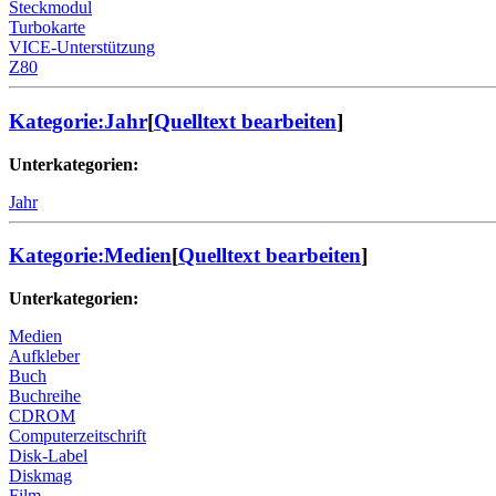
Steckmodul
Turbokarte
VICE-Unterstützung
Z80
Kategorie:Jahr
[
Quelltext bearbeiten
]
Unterkategorien:
Jahr
Kategorie:Medien
[
Quelltext bearbeiten
]
Unterkategorien:
Medien
Aufkleber
Buch
Buchreihe
CDROM
Computerzeitschrift
Disk-Label
Diskmag
Film