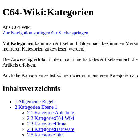
C64-Wiki
:
Kategorien
Aus C64-Wiki
Zur Navigation springen
Zur Suche springen
Mit
Kategorien
kann man Artikel und Bilder nach bestimmten Merkmale
mehreren Kategorien zugewiesen werden.
Die Zuweisung erfolgt, in dem man innerhalb des Artikels einfach di
Artikels erfolgen.
Auch die Kategorien selbst können wiederum anderen Kategorien zuge
Inhaltsverzeichnis
1
Allgemeine Regeln
2
Kategorien Ebene 1
2.1
Kategorie:Anleitung
2.2
Kategorie:C64-Wiki
2.3
Kategorie:Firma
2.4
Kategorie:Hardware
2.5
Kategorie:Jahr