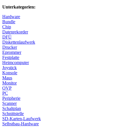
Unterkategorien:
Hardware
Bundle
Chip
Datenrekorder
DFÜ
Diskettenlaufwerk
Drucker
Eprommer
Festplatte
Heimcomputer
Joystick
Konsole
Maus
Monitor
OVP
PC
Peripherie
Scanner
Schaltplan
Schnittstelle
SD-Karten-Laufwerk
Selbstbau-Hardware