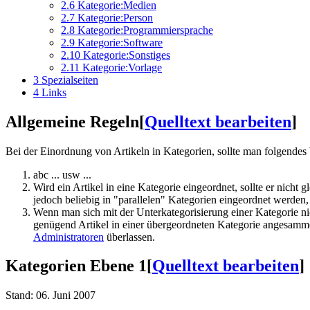
2.6
Kategorie:Medien
2.7
Kategorie:Person
2.8
Kategorie:Programmiersprache
2.9
Kategorie:Software
2.10
Kategorie:Sonstiges
2.11
Kategorie:Vorlage
3
Spezialseiten
4
Links
Allgemeine Regeln
[
Quelltext bearbeiten
]
Bei der Einordnung von Artikeln in Kategorien, sollte man folgendes
abc ... usw ...
Wird ein Artikel in eine Kategorie eingeordnet, sollte er nicht
jedoch beliebig in "parallelen" Kategorien eingeordnet werden, 
Wenn man sich mit der Unterkategorisierung einer Kategorie ni
genügend Artikel in einer übergeordneten Kategorie angesammel
Administratoren
überlassen.
Kategorien Ebene 1
[
Quelltext bearbeiten
]
Stand: 06. Juni 2007