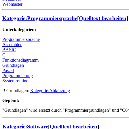
Webmaster
Kategorie:Programmiersprache
[
Quelltext bearbeiten
]
Unterkategorien:
Programmiersprache
Assembler
BASIC
C
Funktionsdiagramm
Grundlagen
Pascal
Programmierung
Systemroutine
!! Grundlagen:
Kategorie:Abkürzung
Geplant:
"Grundlagen" wird ersetzt durch "Programmiergrundlagen" und "C64-
Kategorie:Software
[
Quelltext bearbeiten
]