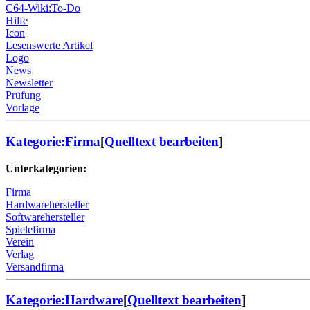
C64-Wiki:To-Do
Hilfe
Icon
Lesenswerte Artikel
Logo
News
Newsletter
Prüfung
Vorlage
Kategorie:Firma
[
Quelltext bearbeiten
]
Unterkategorien:
Firma
Hardwarehersteller
Softwarehersteller
Spielefirma
Verein
Verlag
Versandfirma
Kategorie:Hardware
[
Quelltext bearbeiten
]