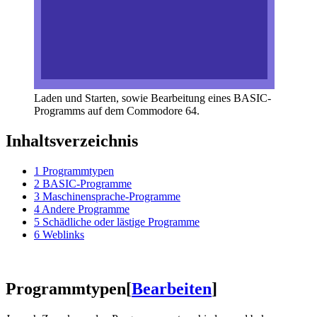
Laden und Starten, sowie Bearbeitung eines BASIC-
Programms auf dem Commodore 64.
Inhaltsverzeichnis
1
Programmtypen
2
BASIC-Programme
3
Maschinensprache-Programme
4
Andere Programme
5
Schädliche oder lästige Programme
6
Weblinks
Programmtypen
[
Bearbeiten
]