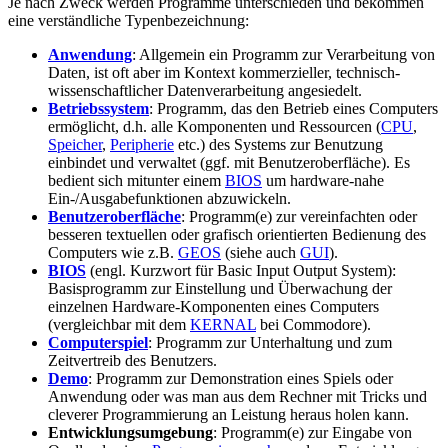
Je nach Zweck werden Programme unterschieden und bekommen
eine verständliche Typenbezeichnung:
Anwendung
: Allgemein ein Programm zur Verarbeitung von
Daten, ist oft aber im Kontext kommerzieller, technisch-
wissenschaftlicher Datenverarbeitung angesiedelt.
Betriebssystem
: Programm, das den Betrieb eines Computers
ermöglicht, d.h. alle Komponenten und Ressourcen (
CPU
,
Speicher
,
Peripherie
etc.) des Systems zur Benutzung
einbindet und verwaltet (ggf. mit Benutzeroberfläche). Es
bedient sich mitunter einem
BIOS
um hardware-nahe
Ein-/Ausgabefunktionen abzuwickeln.
Benutzeroberfläche
: Programm(e) zur vereinfachten oder
besseren textuellen oder grafisch orientierten Bedienung des
Computers wie z.B.
GEOS
(siehe auch
GUI
).
BIOS
(engl. Kurzwort für Basic Input Output System):
Basisprogramm zur Einstellung und Überwachung der
einzelnen Hardware-Komponenten eines Computers
(vergleichbar mit dem
KERNAL
bei Commodore).
Computerspiel
: Programm zur Unterhaltung und zum
Zeitvertreib des Benutzers.
Demo
: Programm zur Demonstration eines Spiels oder
Anwendung oder was man aus dem Rechner mit Tricks und
cleverer Programmierung an Leistung heraus holen kann.
Entwicklungsumgebung
: Programm(e) zur Eingabe von