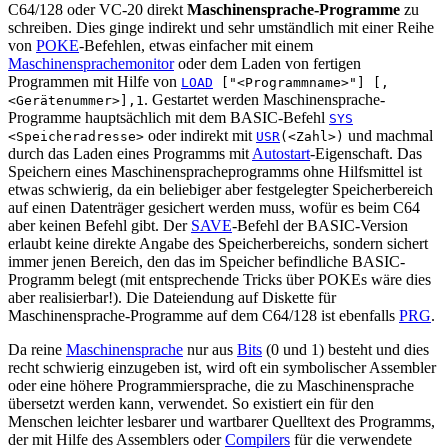
C64/128 oder VC-20 direkt
Maschinensprache-Programme
zu
schreiben. Dies ginge indirekt und sehr umständlich mit einer Reihe
von
POKE
-Befehlen, etwas einfacher mit einem
Maschinensprachemonitor
oder dem Laden von fertigen
Programmen mit Hilfe von
LOAD
["<Programmname>"] [,
. Gestartet werden Maschinensprache-
<Gerätenummer>],1
Programme hauptsächlich mit dem BASIC-Befehl
SYS
oder indirekt mit
und machmal
<Speicheradresse>
USR
(<Zahl>)
durch das Laden eines Programms mit
Autostart
-Eigenschaft. Das
Speichern eines Maschinenspracheprogramms ohne Hilfsmittel ist
etwas schwierig, da ein beliebiger aber festgelegter Speicherbereich
auf einen Datenträger gesichert werden muss, wofür es beim C64
aber keinen Befehl gibt. Der
SAVE
-Befehl der BASIC-Version
erlaubt keine direkte Angabe des Speicherbereichs, sondern sichert
immer jenen Bereich, den das im Speicher befindliche BASIC-
Programm belegt (mit entsprechende Tricks über POKEs wäre dies
aber realisierbar!). Die Dateiendung auf Diskette für
Maschinensprache-Programme auf dem C64/128 ist ebenfalls
PRG
.
Da reine
Maschinensprache
nur aus
Bits
(0 und 1) besteht und dies
recht schwierig einzugeben ist, wird oft ein symbolischer Assembler
oder eine höhere Programmiersprache, die zu Maschinensprache
übersetzt werden kann, verwendet. So existiert ein für den
Menschen leichter lesbarer und wartbarer Quelltext des Programms,
der mit Hilfe des Assemblers oder
Compilers
für die verwendete