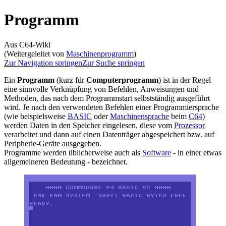
Programm
Aus C64-Wiki
(Weitergeleitet von
Maschinenprogramm
)
Zur Navigation springen
Zur Suche springen
Ein
Programm
(kurz für
Computerprogramm
) ist in der Regel
eine sinnvolle Verknüpfung von Befehlen, Anweisungen und
Methoden, das nach dem Programmstart selbstständig ausgeführt
wird. Je nach den verwendeten Befehlen einer Programmiersprache
(wie beispielsweise
BASIC
oder
Maschinensprache
beim
C64
)
werden Daten in den Speicher eingelesen, diese vom
Prozessor
verarbeitet und dann auf einen Datenträger abgespeichert bzw. auf
Peripherie-Geräte ausgegeben.
Programme werden üblicherweise auch als
Software
- in einer etwas
allgemeineren Bedeutung - bezeichnet.