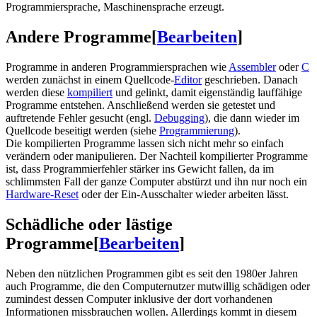
Programmiersprache, Maschinensprache erzeugt.
Andere Programme
[
Bearbeiten
]
Programme in anderen Programmiersprachen wie
Assembler
oder
C
werden zunächst in einem Quellcode-
Editor
geschrieben. Danach
werden diese
kompiliert
und gelinkt, damit eigenständig lauffähige
Programme entstehen. Anschließend werden sie getestet und
auftretende Fehler gesucht (engl.
Debugging
), die dann wieder im
Quellcode beseitigt werden (siehe
Programmierung
).
Die kompilierten Programme lassen sich nicht mehr so einfach
verändern oder manipulieren. Der Nachteil kompilierter Programme
ist, dass Programmierfehler stärker ins Gewicht fallen, da im
schlimmsten Fall der ganze Computer abstürzt und ihn nur noch ein
Hardware-Reset
oder der Ein-Ausschalter wieder arbeiten lässt.
Schädliche oder lästige
Programme
[
Bearbeiten
]
Neben den nützlichen Programmen gibt es seit den 1980er Jahren
auch Programme, die den Computernutzer mutwillig schädigen oder
zumindest dessen Computer inklusive der dort vorhandenen
Informationen missbrauchen wollen. Allerdings kommt in diesem