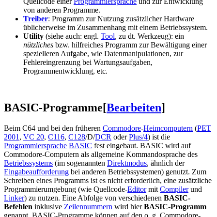
Quellcode einer
Programmiersprache
und zur Entwicklung
von anderen Programme.
Treiber
: Programm zur Nutzung zusätzlicher Hardware
üblicherweise im Zusammenhang mit einem Betriebssystem.
Utility
(siehe auch: engl.
Tool
, zu dt. Werkzeug): ein
nützliches
bzw. hilfreiches Programm zur Bewältigung einer
spezielleren Aufgabe, wie Datenmanipulationen, zur
Fehlereingrenzung bei Wartungsaufgaben,
Programmentwicklung, etc.
BASIC-Programme
[
Bearbeiten
]
Beim C64 und bei den früheren
Commodore
-
Heimcomputern
(
PET
2001
,
VC 20
,
C116
,
C128
/D/
DCR
oder
Plus/4
) ist die
Programmiersprache
BASIC
fest eingebaut. BASIC wird auf
Commodore-Computern als allgemeine Kommandosprache des
Betriebssystems
(im sogenannten
Direktmodus
, ähnlich der
Eingabeaufforderung
bei anderen Betriebssystemen) genutzt. Zum
Schreiben eines Programms ist es nicht erforderlich, eine zusätzliche
Programmierumgebung (wie Quellcode-
Editor
mit
Compiler
und
Linker
) zu nutzen. Eine Abfolge von verschiedenen
BASIC-
Befehlen
inklusive
Zeilennummern
wird hier
BASIC-Programm
genannt. BASIC-Programme können auf den o. g. Commodore-