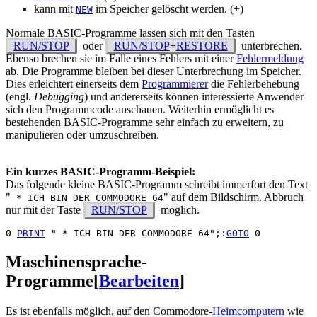
kann mit
im Speicher gelöscht werden. (+)
NEW
Normale BASIC-Programme lassen sich mit den Tasten
RUN/STOP
oder
RUN/STOP
+
RESTORE
unterbrechen.
Ebenso brechen sie im Falle eines Fehlers mit einer
Fehlermeldung
ab. Die Programme bleiben bei dieser Unterbrechung im Speicher.
Dies erleichtert einerseits dem
Programmierer
die Fehlerbehebung
(engl.
Debugging
) und andererseits können interessierte Anwender
sich den Programmcode anschauen. Weiterhin ermöglicht es
bestehenden BASIC-Programme sehr einfach zu erweitern, zu
manipulieren oder umzuschreiben.
Ein kurzes BASIC-Programm-Beispiel:
Das folgende kleine BASIC-Programm schreibt immerfort den Text
"
" auf dem Bildschirm. Abbruch
* ICH BIN DER COMMODORE 64
nur mit der Taste
RUN/STOP
möglich.
0 
PRINT
 " * ICH BIN DER COMMODORE 64";:
GOTO
Maschinensprache-
Programme
[
Bearbeiten
]
Es ist ebenfalls möglich, auf den Commodore-
Heimcomputern
wie