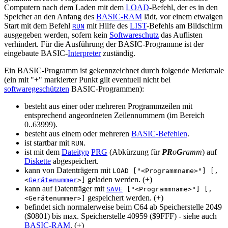
Computern nach dem Laden mit dem
LOAD
-Befehl, der es in den
Speicher an den Anfang des
BASIC-RAM
lädt, vor einem etwaigen
Start mit dem Befehl
mit Hilfe des
LIST
-Befehls am Bildschirm
RUN
ausgegeben werden, sofern kein
Softwareschutz
das Auflisten
verhindert. Für die Ausführung der BASIC-Programme ist der
eingebaute BASIC-
Interpreter
zuständig.
Ein BASIC-Programm ist gekennzeichnet durch folgende Merkmale
(ein mit "+" markierter Punkt gilt eventuell nicht bei
softwaregeschützten
BASIC-Programmen):
besteht aus einer oder mehreren Programmzeilen mit
entsprechend angeordneten Zeilennummern (im Bereich
0..63999).
besteht aus einem oder mehreren
BASIC-Befehlen
.
ist startbar mit
.
RUN
ist mit dem
Dateityp
PRG
(Abkürzung für
PR
o
G
ramm
) auf
Diskette
abgespeichert.
kann von Datenträgern mit
LOAD ["<Programmname>"] [,
geladen werden. (+)
<
Gerätenummer
>]
kann auf Datenträger mit
SAVE
["<Programmname>"] [,
gespeichert werden. (+)
<Gerätenummer>]
befindet sich normalerweise beim C64 ab Speicherstelle 2049
($0801) bis max. Speicherstelle 40959 ($9FFF) - siehe auch
BASIC-RAM
. (+)