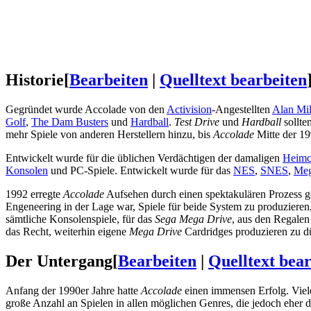
Historie
[
Bearbeiten
|
Quelltext bearbeiten
Gegründet wurde Accolade von den
Activision
-Angestellten
Alan Mil
Golf
,
The Dam Busters
und
Hardball
.
Test Drive
und
Hardball
sollten
mehr Spiele von anderen Herstellern hinzu, bis
Accolade
Mitte der 19
Entwickelt wurde für die üblichen Verdächtigen der damaligen
Heimc
Konsolen
und PC-Spiele. Entwickelt wurde für das
NES
,
SNES
,
Meg
1992 erregte
Accolade
Aufsehen durch einen spektakulären Prozess 
Engeneering in der Lage war, Spiele für beide System zu produzieren
sämtliche Konsolenspiele, für das
Sega Mega Drive
, aus den Regale
das Recht, weiterhin eigene
Mega Drive
Cardridges produzieren zu d
Der Untergang
[
Bearbeiten
|
Quelltext bea
Anfang der 1990er Jahre hatte
Accolade
einen immensen Erfolg. Viele 
große Anzahl an Spielen in allen möglichen Genres, die jedoch eher 