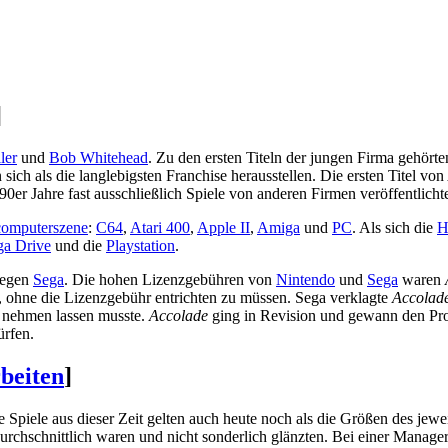
]
ler
und
Bob Whitehead
. Zu den ersten Titeln der jungen Firma gehört
 sich als die langlebigsten Franchise herausstellen. Die ersten Titel von
90er Jahre fast ausschließlich Spiele von anderen Firmen veröffentlicht
omputerszene
:
C64
,
Atari 400
,
Apple II
,
Amiga
und
PC
. Als sich die
H
a Drive
und die
Playstation
.
gegen
Sega
. Die hohen Lizenzgebühren von
Nintendo
und
Sega
waren
, ohne die Lizenzgebühr entrichten zu müssen. Sega verklagte
Accolad
n nehmen lassen musste.
Accolade
ging in Revision und gewann den Proz
ürfen.
rbeiten
]
Spiele aus dieser Zeit gelten auch heute noch als die Größen des jewe
durchschnittlich waren und nicht sonderlich glänzten. Bei einer Manag