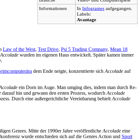
Informationen
In
Infogrames
aufgegangen.
Labels:
Avantage
en
Law of the West
,
Test Drive
,
Psi 5 Trading Company
,
Mean 18
Accolade
wurden im eigenen Haus entwickelt. Später kamen immer
e.
eimcomputerära
dem Ende neigte, konzentrierte sich
Accolade
auf
Accolade
ein Dorn im Auge. Man umging dies, indem man durch Re-
e
darauf hin und gewann den ersten Prozess, wodurch
Accolade
ess. Durch eine außergerichtliche Vereinbarung behielt
Accolade
iligen Genres. Mitte der 1990er Jahre veröffentliche
Accolade
eine
erkonferenz wurde entschieden sich auf die Genres Action und
Sport