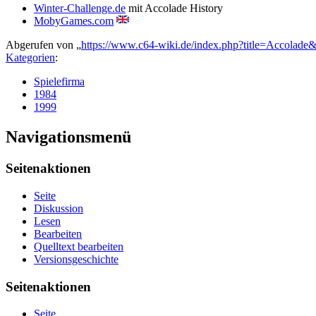
Winter-Challenge.de
mit Accolade History
MobyGames.com
Abgerufen von „
https://www.c64-wiki.de/index.php?title=Accolade
Kategorien
:
Spielefirma
1984
1999
Navigationsmenü
Seitenaktionen
Seite
Diskussion
Lesen
Bearbeiten
Quelltext bearbeiten
Versionsgeschichte
Seitenaktionen
Seite