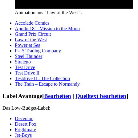
Animation aus "Law of the West".
Accolade Comics
Apollo 18 – Mission to the Moon
Grand Prix Circuit
Law of the West
Power at Sea
Psi 5 Trading Company
Steel Thunder
Stratego
Test Drive
Test Drive II
Testdrive II - The Collection
The Train – Escape to Normandy
Label Avantage
[
Bearbeiten
|
Quelltext bearbeiten
]
Das Low-Budget-Label:
Deceptor
Desert Fox
Frightmare
Jet-Boys