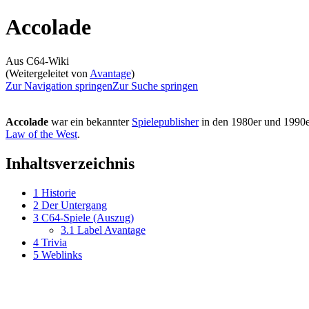
Accolade
Aus C64-Wiki
(Weitergeleitet von
Avantage
)
Zur Navigation springen
Zur Suche springen
Accolade
war ein bekannter
Spielepublisher
in den 1980er und 1990e
Law of the West
.
Inhaltsverzeichnis
1
Historie
2
Der Untergang
3
C64-Spiele (Auszug)
3.1
Label Avantage
4
Trivia
5
Weblinks