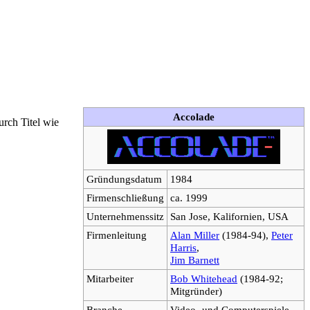
Accolade
urch Titel wie
Gründungsdatum
1984
Firmenschließung
ca. 1999
Unternehmenssitz
San Jose, Kalifornien, USA
Firmenleitung
Alan Miller
(1984-94),
Peter
Harris
,
Jim Barnett
Mitarbeiter
Bob Whitehead
(1984-92;
Mitgründer)
Branche
Video- und Computerspiele