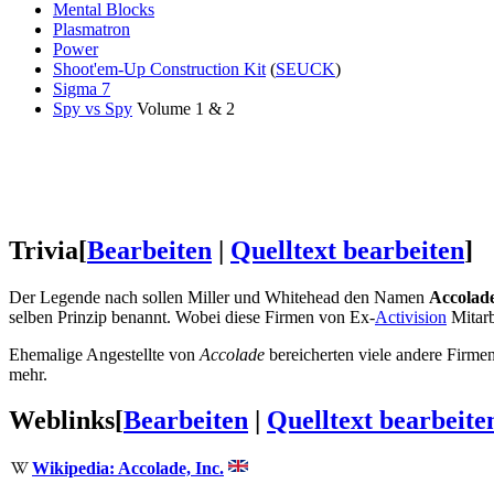
Mental Blocks
Plasmatron
Power
Shoot'em-Up Construction Kit
(
SEUCK
)
Sigma 7
Spy vs Spy
Volume 1 & 2
Trivia
[
Bearbeiten
|
Quelltext bearbeiten
]
Der Legende nach sollen Miller und Whitehead den Namen
Accolad
selben Prinzip benannt. Wobei diese Firmen von Ex-
Activision
Mitarb
Ehemalige Angestellte von
Accolade
bereicherten viele andere Firme
mehr.
Weblinks
[
Bearbeiten
|
Quelltext bearbeite
Wikipedia: Accolade, Inc.