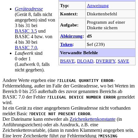
Typ:
Anweisung
Geräteadresse
Kontext:
Diskettenbefehl
(Gerät 8, falls nicht
angegeben) sind von
Programm auf einer
Aufgabe:
3 bis 31 bei
Diskette sichern
BASIC 3.5
und
Abkürzung
:
dS
BASIC 4 bzw. von
4 bis 30 bei
Token
:
$ef (239)
BASIC 7.0
,
Verwandte Befehle
Laufwerk
sind
0 oder 1
BSAVE
,
DLOAD
,
DVERIFY
,
SAVE
(Laufwerk 0, falls
nicht gegeben).
Andere Werte ergeben eine
-
?ILLEGAL QUANTITY ERROR
Fehlermeldung, außer im Falle der Geräteadresse, wo bei Werten im
Bereich 0 bis 255 außerhalb des zuvor genannten Bereichs ab
BASIC 7.0 der Fehler
gemeldet
?ILLEGAL DEVICE NUMBER ERROR
wird.
Ist ein Gerät zu einer angegebenen Geräteadresse nicht vorhanden
meldet Basic
.
?DEVICE NOT PRESENT ERROR
Der Dateiname kann entweder als
Zeichenkettenkonstante
(in
Anführungszeichen) oder als Ausdruck, z.B. eine
Zeichenkettenvariable, (dann in runden Klammern) angegeben sein.
Eine leere Zeichenkette führt zur Fehlermeldung
?MISSING