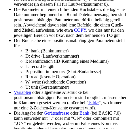
verwendet (in diesem Fall für Laufwerksnummer 0).
Die Parameter mit einem führenden Buchstaben, die logische
Dateinummer beginnend mit
#
und Dateinamensangaben sind
positionsunabhängige Parameter und dürfen beliebig gereiht
sein. Abweichend davon sind jene Befehle, die einen Quell-
und Zielteil aufweisen, wie etwa
COPY
, wo dies nur für den
jeweiligen Bereich vor bzw. nach dem trennenden
TO
gilt.
Der Buchstabe eines positionsunabhängigen Parameters steht
für:
B: bank (Banknummer)
D: drive (Laufwerksnummer)
I: identification (ID-Kennung eines Mediums)
L: record length
P: position in memory (Start-/Endadresse)
R: read (lesende Operation)
W: write (schreibende Operation)
U: unit (Gerätenummer)
Variablen
oder allgemeine Ausdrücke bei
positionsunabhängigen Parametern sind möglich, müssen aber
in Klammern gesetzt werden (außer bei "
I<Id>
", wo immer
nur eine 2-Zeichen-Konstante erwartet wird).
Die Angabe der
Geräteadresse
oder
Bank
(bei BASIC 7.0)
kann entweder mit "," oder mit "ON" oder kombiniert mit
",ON" eingeleitet werden, wobei im Falle eines Kommas
bereits ein anderer Parameter voran gegangen sein muss.