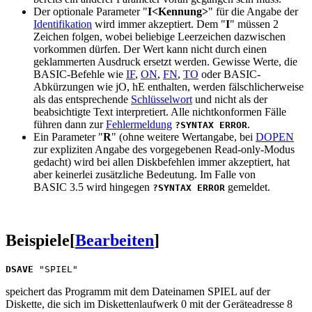
Der optionale Parameter "
I<Kennung>
" für die Angabe der
Identifikation
wird immer akzeptiert. Dem "
I
" müssen 2
Zeichen folgen, wobei beliebige Leerzeichen dazwischen
vorkommen dürfen. Der Wert kann nicht durch einen
geklammerten Ausdruck ersetzt werden. Gewisse Werte, die
BASIC-Befehle wie
IF
,
ON
,
FN
,
TO
oder BASIC-
Abkürzungen wie jO, hE enthalten, werden fälschlicherweise
als das entsprechende
Schlüsselwort
und nicht als der
beabsichtigte Text interpretiert. Alle nichtkonformen Fälle
führen dann zur
Fehlermeldung
.
?SYNTAX ERROR
Ein Parameter "
R
" (ohne weitere Wertangabe, bei
DOPEN
zur expliziten Angabe des vorgegebenen Read-only-Modus
gedacht) wird bei allen Diskbefehlen immer akzeptiert, hat
aber keinerlei zusätzliche Bedeutung. Im Falle von
BASIC 3.5 wird hingegen
gemeldet.
?SYNTAX ERROR
Beispiele
[
Bearbeiten
]
DSAVE
speichert das Programm mit dem Dateinamen SPIEL auf der
Diskette, die sich im Diskettenlaufwerk 0 mit der Geräteadresse 8