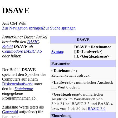
DSAVE
Aus C64-Wiki
Zur Navigation springen
Zur Suche springen
Anmerkung: Dieser Artikel
DSAVE
beschreibt den
BASIC
-
Befehl
DSAVE
ab
DSAVE <Dateiname>
Commodore
BASIC 3.5
Syntax
:
[,D<Laufwerk>]
oder höher.
[,U<Geräteadresse>]
Parameter
Der Befehl
DSAVE
<Dateiname>
:
speichert den Speicher des
Zeichenkettenausdruck
Computers auf einem
<Laufwerk>
: numerischer Ausdruck
Diskettenlaufwerk
unter
mit Wert 0 oder 1
den im
Dateiname
eingegebene
<Geräteadresse>
: numerischer
Programmnamen ab.
Ausdruck im Wertebereich von
3 bis 31 bei BASIC 3.5 und BASIC 4
Zulässige Werte (stets als
bzw. von 4 bis 30 bei
BASIC 7.0
Ganzzahl
aufgefasst) für
Einordnung
Parameter