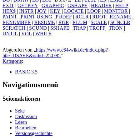
EXIT
|
GETKEY
|
GRAPHIC
|
GSHAPE
|
HEADER
|
HELP
|
HEX$
|
INSTR
|
JOY
|
KEY
|
LOCATE
|
LOOP
|
MONITOR
|
PAINT
|
PRINT USING
|
PUDEF
|
RCLR
|
RDOT
|
RENAME
|
RENUMBER
|
RESUME
|
RGR
|
RLUM
|
SCALE
|
SCNCLR
|
SCRATCH
|
SOUND
|
SSHAPE
|
TRAP
|
TROFF
|
TRON
|
UNTIL
|
VOL
|
WHILE
Abgerufen von „
https://www.c64-wiki.de/index.php?
title=DSAVE&oldid=250785
“
Kategorie
:
BASIC 3.5
Navigationsmenü
Seitenaktionen
Seite
Diskussion
Lesen
Bearbeiten
Versionsgeschichte