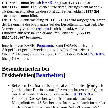
(erst ab
BASIC 7.0
), sonst zu
FILENAME ERROR
?ILLEGAL
. Die Zeichenkette darf allerdings nicht mehr als
QUANTITY ERROR
16 Zeichen enthalten, da dies sonst zur Fehlermeldung
?STRING
führt.
TOO LONG ERROR
Die BASIC-Fehlermeldung
wird ausgegeben, wenn
?FILE EXISTS
der Dateiname des Programms auf der Diskette schon existiert. Die
Verwendung von
Jokerzeichen
ist nicht erlaubt, was ein
Diskettenlaufwerk im Fehlerkanal mit Fehler
"33,SYNTAX
bemängelt.
ERROR,00,00"
Innerhalb von BASIC-
Programme
kann
DSAVE
auch zum
Abspeichern genutzt werden, um sich selbst abzuspeichern.
Ob die Sicherung korrekt erfolgte, kann mit dem Befehl
DVERIFY
überprüft werden.
Besonderheiten bei
Diskbefehlen
[
Bearbeiten
]
Bei einem Dateinamen ist optional ein führendes
@
möglich
(nur bei einer Dateinamenangabe von mehreren erlaubt), um
eine bestehende Datei zu überschreiben (
REPLACE
-
Funktion). Das Zeichen wirkt sich dann nicht auf das
Längenlimit von 16 Zeichen aus. Intern wird damit immer der
für den Save-Bug sichere Dateiname "@0:<Dateiname>"