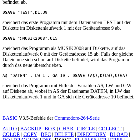
befindet, ab.
DSAVE
speichert das erste Programm mit dem Dateinamen TEST auf der
Diskette im Diskettenlaufwerk 1 mit der Geräteadresse 9 ab.
DSAVE
speichert das Programm als MUSIK2008 auf Diskette, auf das
Diskettenlaufwerk 0 mit der Geräteadresse 15 ab. Falls der gleiche
Dateiname sich schon auf Diskette befindet, wird das Programm
durch das neue überschrieben.
A$="DATEN" : LW=1 : GA=10 : 
DSAVE
speichert das Programm mit Hilfe der Variablen A$, LW und GW
auf Diskette ab, wobei in A$ der Dateiname DATEN, in LW das
Diskettenlaufwerk 1 und in GA sich die Geräteadresse 10 befindet.
BASIC
V3.5-Befehle der
Commodore-264-Serie
AUTO
|
BACKUP
|
BOX
|
CHAR
|
CIRCLE
|
COLLECT
|
COLOR
|
COPY
|
DEC
|
DELETE
|
DIRECTORY
|
DLOAD
|
DO
|
DRAW
|
DS
|
DS$
|
DSAVE
|
EL
|
ELSE
|
ER
|
ERR$
|