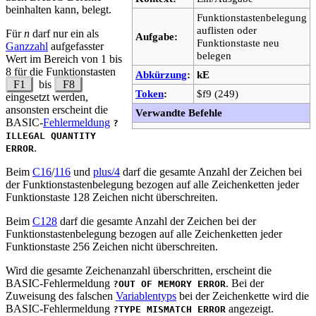
beinhalten kann, belegt.
Funktionstastenbelegung
auflisten oder
Für
n
darf nur ein als
Aufgabe:
Funktionstaste neu
Ganzzahl
aufgefasster
belegen
Wert im Bereich von 1 bis
8 für die Funktionstasten
Abkürzung
:
kE
F1
bis
F8
Token
:
$f9 (249)
eingesetzt werden,
ansonsten erscheint die
Verwandte Befehle
BASIC-
Fehlermeldung
?
ILLEGAL QUANTITY
.
ERROR
Beim
C16
/
116
und
plus/4
darf die gesamte Anzahl der Zeichen bei
der Funktionstastenbelegung bezogen auf alle Zeichenketten jeder
Funktionstaste 128 Zeichen nicht überschreiten.
Beim
C128
darf die gesamte Anzahl der Zeichen bei der
Funktionstastenbelegung bezogen auf alle Zeichenketten jeder
Funktionstaste 256 Zeichen nicht überschreiten.
Wird die gesamte Zeichenanzahl überschritten, erscheint die
BASIC-Fehlermeldung
. Bei der
?OUT OF MEMORY ERROR
Zuweisung des falschen
Variablentyps
bei der Zeichenkette wird die
BASIC-Fehlermeldung
angezeigt.
?TYPE MISMATCH ERROR