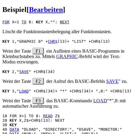
Beispiel
[
Bearbeiten
]
FOR
 X=1 
TO
 8: 
KEY
 X,"": 
NEXT
Löscht die Funktionstastenbelegung aller Funktionstasten.
KEY
 1,"GRAPHIC 0" +
CHR$
Weist der Taste
F1
ein Auflisten eines BASIC-Programms in
Kleinbuchstaben zu. Mittels
GRAPHIC
-Befehl wird der Text-
Modus erzwungen.
KEY
 2,"
SAVE
Weist der Taste
F2
der Aufruf des BASIC-Befehls
SAVE
" zu.
KEY
 3,"
LOAD
Weist der Taste
F3
das BASIC-Kommando
LOAD
"*",8: mit
automatischer Ausführung zu.
10 FOR X=1 TO 8: 
READ
 Z$

20 
KEY
 X,Z$+CHR$(13): NEXT

30 
KEY
40 
DATA
 "DLOAD", "DIRECTORY:", "DSAVE", "MONITOR:"
