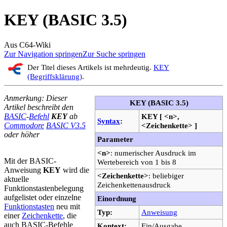
KEY (BASIC 3.5)
Aus C64-Wiki
Zur Navigation springen
Zur Suche springen
Der Titel dieses Artikels ist mehrdeutig.
KEY
(Begriffsklärung)
.
Anmerkung: Dieser
KEY (BASIC 3.5)
Artikel beschreibt den
BASIC
-
Befehl
KEY
ab
KEY [ <n>,
Syntax
:
Commodore
BASIC V3.5
<Zeichenkette> ]
oder höher
Parameter
<n>
: numerischer Ausdruck im
Mit der BASIC-
Wertebereich von 1 bis 8
Anweisung
KEY
wird die
<Zeichenkette>
: beliebiger
aktuelle
Zeichenkettenausdruck
Funktionstastenbelegung
aufgelistet oder einzelne
Einordnung
Funktionstasten
neu mit
Typ:
Anweisung
einer
Zeichenkette
, die
auch BASIC-Befehle
Kontext:
Ein/Ausgabe