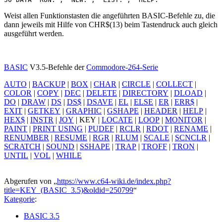
Weist allen Funktionstasten die angeführten BASIC-Befehle zu, die
dann jeweils mit Hilfe von CHR$(13) beim Tastendruck auch gleich
ausgeführt werden.
BASIC
V3.5-Befehle der
Commodore-264-Serie
AUTO
|
BACKUP
|
BOX
|
CHAR
|
CIRCLE
|
COLLECT
|
COLOR
|
COPY
|
DEC
|
DELETE
|
DIRECTORY
|
DLOAD
|
DO
|
DRAW
|
DS
|
DS$
|
DSAVE
|
EL
|
ELSE
|
ER
|
ERR$
|
EXIT
|
GETKEY
|
GRAPHIC
|
GSHAPE
|
HEADER
|
HELP
|
HEX$
|
INSTR
|
JOY
|
KEY
|
LOCATE
|
LOOP
|
MONITOR
|
PAINT
|
PRINT USING
|
PUDEF
|
RCLR
|
RDOT
|
RENAME
|
RENUMBER
|
RESUME
|
RGR
|
RLUM
|
SCALE
|
SCNCLR
|
SCRATCH
|
SOUND
|
SSHAPE
|
TRAP
|
TROFF
|
TRON
|
UNTIL
|
VOL
|
WHILE
Abgerufen von „
https://www.c64-wiki.de/index.php?
title=KEY_(BASIC_3.5)&oldid=250799
“
Kategorie
:
BASIC 3.5