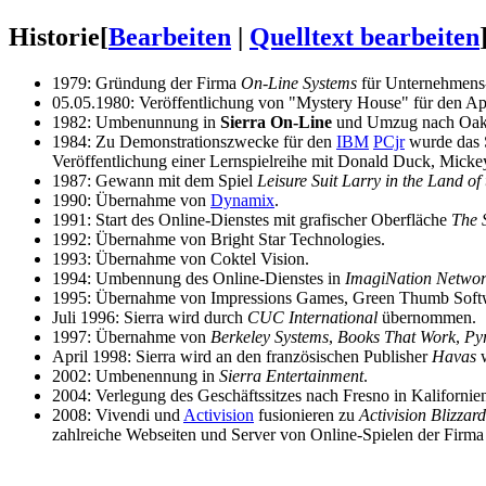
Historie
[
Bearbeiten
|
Quelltext bearbeiten
1979: Gründung der Firma
On-Line Systems
für Unternehmens
05.05.1980: Veröffentlichung von "Mystery House" für den App
1982: Umbenunnung in
Sierra On-Line
und Umzug nach Oakhu
1984: Zu Demonstrationszwecke für den
IBM
PCjr
wurde das 
Veröffentlichung einer Lernspielreihe mit Donald Duck, Mick
1987: Gewann mit dem Spiel
Leisure Suit Larry in the Land of
1990: Übernahme von
Dynamix
.
1991: Start des Online-Dienstes mit grafischer Oberfläche
The 
1992: Übernahme von Bright Star Technologies.
1993: Übernahme von Coktel Vision.
1994: Umbennung des Online-Dienstes in
ImagiNation Netwo
1995: Übernahme von Impressions Games, Green Thumb Softw
Juli 1996: Sierra wird durch
CUC International
übernommen.
1997: Übernahme von
Berkeley Systems
,
Books That Work
,
Py
April 1998: Sierra wird an den französischen Publisher
Havas
w
2002: Umbenennung in
Sierra Entertainment
.
2004: Verlegung des Geschäftssitzes nach Fresno in Kalifornie
2008: Vivendi und
Activision
fusionieren zu
Activision Blizzard
zahlreiche Webseiten und Server von Online-Spielen der Firma Si