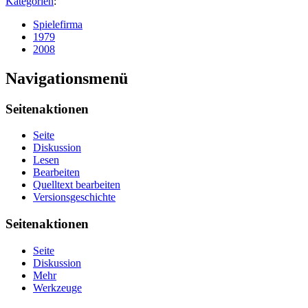
Kategorien
:
Spielefirma
1979
2008
Navigationsmenü
Seitenaktionen
Seite
Diskussion
Lesen
Bearbeiten
Quelltext bearbeiten
Versionsgeschichte
Seitenaktionen
Seite
Diskussion
Mehr
Werkzeuge