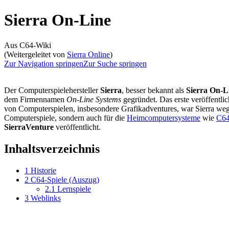
Sierra On-Line
Aus C64-Wiki
(Weitergeleitet von
Sierra Online
)
Zur Navigation springen
Zur Suche springen
Der Computerspielehersteller
Sierra
, besser bekannt als
Sierra On-L
dem Firmennamen
On-Line Systems
gegründet. Das erste veröffentli
von Computerspielen, insbesondere Grafikadventures, war Sierra w
Computerspiele, sondern auch für die
Heimcomputersysteme
wie
C6
SierraVenture
veröffentlicht.
Inhaltsverzeichnis
1
Historie
2
C64-Spiele (Auszug)
2.1
Lernspiele
3
Weblinks