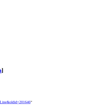
n
]
n-Line&oldid=201646
“