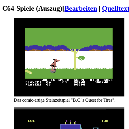
C64-Spiele (Auszug)
[
Bearbeiten
|
Quelltex
Das comic-artige Steinzeitspiel "B.C.'s Quest for Tires".