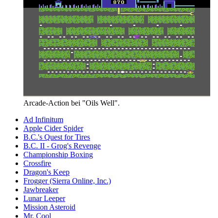
Arcade-Action bei "Oils Well".
Ad Infinitum
Apple Cider Spider
B.C.'s Quest for Tires
B.C. II - Grog's Revenge
Championship Boxing
Crossfire
Dragon's Keep
Frogger (Sierra Online, Inc.)
Jawbreaker
Lunar Leeper
Mission Asteroid
Mr. Cool