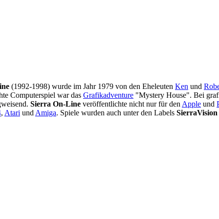
ine
(1992-1998) wurde im Jahr 1979 von den Eheleuten
Ken
und
Robe
chte Computerspiel war das
Grafikadventure
"Mystery House". Bei graf
egweisend.
Sierra On-Line
veröffentlichte nicht nur für den
Apple
und
4
,
Atari
und
Amiga
. Spiele wurden auch unter den Labels
SierraVision