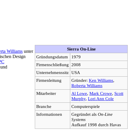
Sierra On-Line
rta Williams
unter
ischen Design
Gründungsdatum
1979
PC
Firmenschließung
2008
und
Unternehmenssitz
USA
Firmenleitung
Gründer:
Ken Williams
,
Roberta Williams
Mitarbeiter
Al Lowe
,
Mark Crowe
,
Scott
Murphy
,
Lori Ann Cole
Branche
Computerspiele
Informationen
Gegründet als
On-Line
Systems
Aufkauf 1998 durch Havas