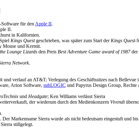
]
-Software für den
Apple II
.
le II.
rst in Kalifornien.
Spiel
Kings Quest
geschrieben, was später zum Start der
Kings Quest
-
ey Mouse und Kermit.
 the Lounge Lizards
den Preis
Best Adventure Game award of 1987
der 
Sierra Network
.
rk
und verlauf an AT&T; Verlegung des Geschäftssitzes nach Bellevue 
are, Arion Software,
subLOGIC
und Papyrus Design Group, Rechte 
roTechnix
und
Headgate
; Ken Williams verlässt Sierra
eiterverkauft, der wiederum durch den Medienkonzern
Vivendi
übernom
n.
. Der Markenname Sierra wurde als nicht bedeutsam eingestuft und bi
erra stillgelegt.