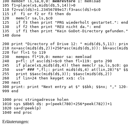
100 memdef ls,sa,0,0: 
memrestore
 1: memload

105 f1=place(x$,mid$(d$,5,14))>0

110 f2=val(d$)=1.23456789e17:f3=asc(d$)=$c0

115 if  f1 or f2 or f3 then do

120   memclr sa,ls,$c0

125   if f3 then print "PRG wiederholt gestartet.": end

130   if f2 then print "REU nicht da.": end

135   if f1 then print "Kein GoDot-Directory gefunden."
140 done 

200 print "Directory of Drive 12: " mid$(d$,5,11): prin
210 nx=asc(mid$(d$,2))+256*asc(mid$(d$,3)): bk=asc(mid$
220 for fl=1 to 119

230   mempos fl*19,0: memor sa: memload

240   p=fl: if asc(d$)=$c0 then fl=119: goto 290

245   if place(x$,mid$(d$,4)) then memclr sa,ls,$c0: go
250   use" ### ",fl;: print mid$(d$,4) at(lin,28)"$" $$
255   print $$asc(mid$(d$,3)); $$asc(mid$(d$,2))

260   if lin=24 then keyget xx$: cls

290 next

300 print: print "Next entry at $" $$bk; $$nx; "," 120-
999 end

1000 proc stringadresse holen

1010 sys $8b65 d$: p=(peek(780)+256*peek(782))+1

1020 sa=d!peek(p)

Erläuterungen: