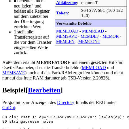
0
bedeutet "nicht
Abkürzung
:
memresT
neu laden" und
$64 $7A $8C (100 122
belässt alle Register
Token
:
140)
auf dem zuletzt bei
der Übertragung
Verwandte Befehle
erreichten Wert.
MEMLOAD
-
MEMREAD
-
1
stellt alle
MEMSAVE
-
MEMDEF
-
MEMOR
-
Transferregister auf
MEMLEN
-
MEMCONT
die vor dem Transfer
eingestellten Werte
zurück.
Außerdem erlaubt
MEMRESTORE
mit einem gesetzten Bit 7 im
<swt>-Parameter, dass die Transferbefehle (
MEMLOAD
und
MEMSAVE
) auch auf das Farb-RAM zugreifen können und nicht
nur auf das freie RAM darunter (ab TSB-Version 2.20826).
Beispiel
[
Bearbeiten
]
Programm zum Anzeigen des
Directory
-Inhalts der REU unter
GoDot
:
80 cls: cset 1: d$="0123456789012345678": ls=len(d$): x
90 stringadresse holen
