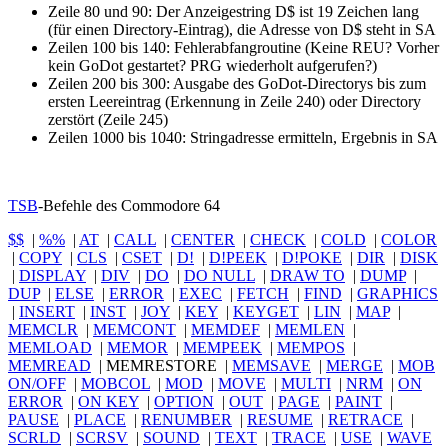
Zeile 80 und 90: Der Anzeigestring D$ ist 19 Zeichen lang
(für einen Directory-Eintrag), die Adresse von D$ steht in SA
Zeilen 100 bis 140: Fehlerabfangroutine (Keine REU? Vorher
kein GoDot gestartet? PRG wiederholt aufgerufen?)
Zeilen 200 bis 300: Ausgabe des GoDot-Directorys bis zum
ersten Leereintrag (Erkennung in Zeile 240) oder Directory
zerstört (Zeile 245)
Zeilen 1000 bis 1040: Stringadresse ermitteln, Ergebnis in SA
TSB
-Befehle des Commodore 64
$$
|
%%
|
AT
|
CALL
|
CENTER
|
CHECK
|
COLD
|
COLOR
|
COPY
|
CLS
|
CSET
|
D!
|
D!PEEK
|
D!POKE
|
DIR
|
DISK
|
DISPLAY
|
DIV
|
DO
|
DO NULL
|
DRAW TO
|
DUMP
|
DUP
|
ELSE
|
ERROR
|
EXEC
|
FETCH
|
FIND
|
GRAPHICS
|
INSERT
|
INST
|
JOY
|
KEY
|
KEYGET
|
LIN
|
MAP
|
MEMCLR
|
MEMCONT
|
MEMDEF
|
MEMLEN
|
MEMLOAD
|
MEMOR
|
MEMPEEK
|
MEMPOS
|
MEMREAD
|
MEMRESTORE
|
MEMSAVE
|
MERGE
|
MOB
ON/OFF
|
MOBCOL
|
MOD
|
MOVE
|
MULTI
|
NRM
|
ON
ERROR
|
ON KEY
|
OPTION
|
OUT
|
PAGE
|
PAINT
|
PAUSE
|
PLACE
|
RENUMBER
|
RESUME
|
RETRACE
|
SCRLD
|
SCRSV
|
SOUND
|
TEXT
|
TRACE
|
USE
|
WAVE