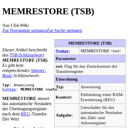
MEMRESTORE (TSB)
Aus C64-Wiki
Zur Navigation springen
Zur Suche springen
MEMRESTORE (TSB)
Dieser Artikel beschreibt
Syntax
:
MEMRESTORE <swt>
das
TSB-Schlüsselwort
Parameter
MEMRESTORE (TSB)
.
Es gibt kein
swt
: Flag für das Zurücksetzen der
entsprechendes
Simons'-
Transferregister
Basic
-Schlüsselwort.
Einordnung
Typ
Typ:
Anweisung
Syntax
: 
MEMRESTORE <swt>
Einbindung einer RAM-
Kontext:
MEMRESTORE
steuert
Erweiterung (REU)
das automatische Neuladen
Umschalter für das
der Übertragungsregister
automatische Neuladen
nach dem
REU
-Transfer.
Aufgabe:
der Zähl- und
Der Wert
Adressregister