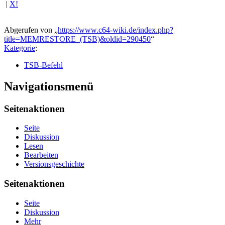
|
X!
Abgerufen von „
https://www.c64-wiki.de/index.php?
title=MEMRESTORE_(TSB)&oldid=290450
“
Kategorie
:
TSB-Befehl
Navigationsmenü
Seitenaktionen
Seite
Diskussion
Lesen
Bearbeiten
Versionsgeschichte
Seitenaktionen
Seite
Diskussion
Mehr