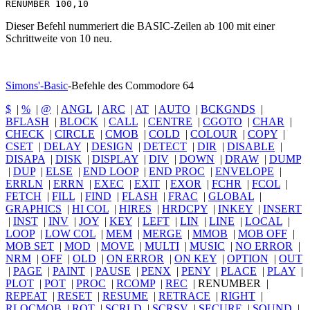
RENUMBER
Dieser Befehl nummeriert die BASIC-Zeilen ab 100 mit einer
Schrittweite von 10 neu.
Simons'-Basic
-Befehle des Commodore 64
$
|
%
|
@
|
ANGL
|
ARC
|
AT
|
AUTO
|
BCKGNDS
|
BFLASH
|
BLOCK
|
CALL
|
CENTRE
|
CGOTO
|
CHAR
|
CHECK
|
CIRCLE
|
CMOB
|
COLD
|
COLOUR
|
COPY
|
CSET
|
DELAY
|
DESIGN
|
DETECT
|
DIR
|
DISABLE
|
DISAPA
|
DISK
|
DISPLAY
|
DIV
|
DOWN
|
DRAW
|
DUMP
|
DUP
|
ELSE
|
END LOOP
|
END PROC
|
ENVELOPE
|
ERRLN
|
ERRN
|
EXEC
|
EXIT
|
EXOR
|
FCHR
|
FCOL
|
FETCH
|
FILL
|
FIND
|
FLASH
|
FRAC
|
GLOBAL
|
GRAPHICS
|
HI COL
|
HIRES
|
HRDCPY
|
INKEY
|
INSERT
|
INST
|
INV
|
JOY
|
KEY
|
LEFT
|
LIN
|
LINE
|
LOCAL
|
LOOP
|
LOW COL
|
MEM
|
MERGE
|
MMOB
|
MOB OFF
|
MOB SET
|
MOD
|
MOVE
|
MULTI
|
MUSIC
|
NO ERROR
|
NRM
|
OFF
|
OLD
|
ON ERROR
|
ON KEY
|
OPTION
|
OUT
|
PAGE
|
PAINT
|
PAUSE
|
PENX
|
PENY
|
PLACE
|
PLAY
|
PLOT
|
POT
|
PROC
|
RCOMP
|
REC
|
RENUMBER
|
REPEAT
|
RESET
|
RESUME
|
RETRACE
|
RIGHT
|
RLOCMOB
|
ROT
|
SCRLD
|
SCRSV
|
SECURE
|
SOUND
|