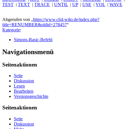
TEST
|
TEXT
|
TRACE
|
UNTIL
|
UP
|
USE
|
VOL
|
WAVE
Abgerufen von „
https://www.c64-wiki.de/index.php?
title=RENUMBER&oldid=278457
“
Kategorie
:
Simons-Basic-Befehl
Navigationsmenü
Seitenaktionen
Seite
Diskussion
Lesen
Bearbeiten
Versionsgeschichte
Seitenaktionen
Seite
Diskussion