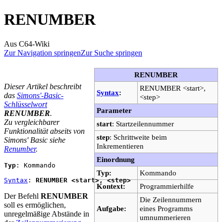
RENUMBER
Aus C64-Wiki
Zur Navigation springen
Zur Suche springen
RENUMBER
Dieser Artikel beschreibt
RENUMBER <start>,
Syntax
:
das
Simons'-Basic-
<step>
Schlüsselwort
Parameter
RENUMBER
.
Zu vergleichbarer
start
: Startzeilennummer
Funktionalität abseits von
step
: Schrittweite beim
Simons' Basic siehe
Inkrementieren
Renumber
.
Einordnung
Typ
: Kommando
Typ:
Kommando
Syntax
: 
RENUMBER <start>, <step>
Kontext:
Programmierhilfe
Der Befehl
RENUMBER
Die Zeilennummern
soll es ermöglichen,
Aufgabe:
eines Programms
unregelmäßige Abstände in
umnummerieren