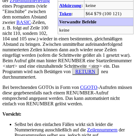
der
Zeilennummerierung
Abkürzung
:
keine
eines Programms (viele
"Einschübe" zwischen
Token
:
$64 $79 (100 121)
dem normalen Abstand
Verwandte Befehle
zweier
BASIC
-Zeilen,
z. B. folgt auf Zeile 100
keine
nicht 110, sondern 102,
104 und 105 usw.) wieder in einen bestimmten, gleichmäßigen
Abstand zu bringen. Zwischen unmittelbar aufeinanderfolgend
nummerierten Zeilen können dann auch wieder neue Zeilen
eingefügt werden (sofern die Schrittweite größer als 1 gesetzt war).
Beim Aufruf gibt man hinter RENUMBER eine Startzeilennummer
<start>
und eine einzuhaltende Schrittweite
<step>
ein. Das
Programm wird nach Betätigen von
RETURN
neu
durchnummeriert.
Bei berechnenden GOTOs in Form von
CGOTO
-Aufrufen müssen
diese gegebenenfalls nach einem RENUMBER-Aufruf
entsprechend angepasst werden. Das kann automatisiert nicht
einfach von RENUMBER gelöst werden.
Vorsicht:
Selbst bei den einfachen Fällen wirkt sich leider die
Nummerierung ausschließlich auf die
Zeilennummern
der
Programmzeilen selbst aus, jedoch nicht auf