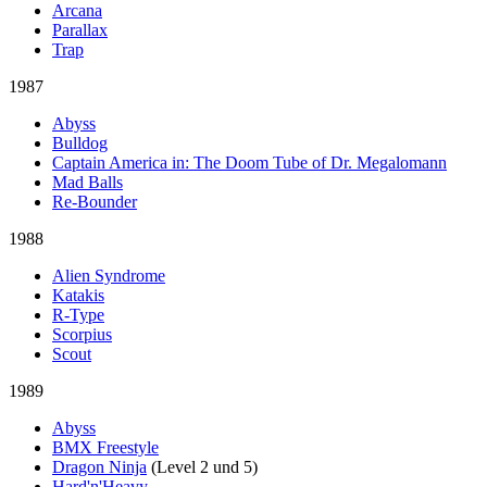
Arcana
Parallax
Trap
1987
Abyss
Bulldog
Captain America in: The Doom Tube of Dr. Megalomann
Mad Balls
Re-Bounder
1988
Alien Syndrome
Katakis
R-Type
Scorpius
Scout
1989
Abyss
BMX Freestyle
Dragon Ninja
(Level 2 und 5)
Hard'n'Heavy