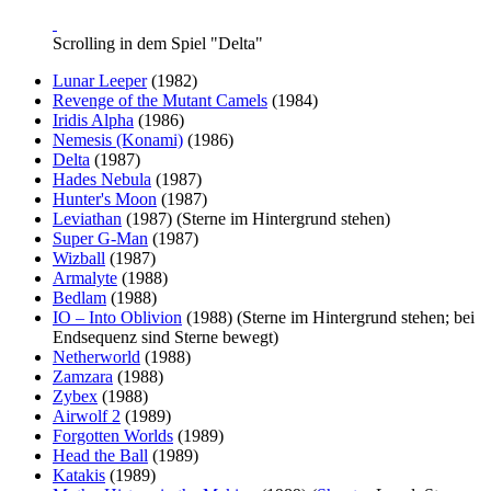
Scrolling in dem Spiel "Delta"
Lunar Leeper
(1982)
Revenge of the Mutant Camels
(1984)
Iridis Alpha
(1986)
Nemesis (Konami)
(1986)
Delta
(1987)
Hades Nebula
(1987)
Hunter's Moon
(1987)
Leviathan
(1987) (Sterne im Hintergrund stehen)
Super G-Man
(1987)
Wizball
(1987)
Armalyte
(1988)
Bedlam
(1988)
IO – Into Oblivion
(1988) (Sterne im Hintergrund stehen; bei
Endsequenz sind Sterne bewegt)
Netherworld
(1988)
Zamzara
(1988)
Zybex
(1988)
Airwolf 2
(1989)
Forgotten Worlds
(1989)
Head the Ball
(1989)
Katakis
(1989)