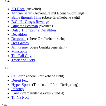
1984
3D Beee
(ruckelnd)
African Safari
(Adventure mit Ebenen-Scrolling!)
Battle through Time
(obere Grafikebene steht)
B.C. II - Grog's Revenge
Billy the Postman
(Wolken)
Daley Thompson's Decathlon
Decathlon
Dropzone
(obere Grafikebene steht)
Hes Games
Jinn-Genie
(obere Grafikebene steht)
Mancopter
The Fall Guy
Track and Field
1985
Cauldron
(obere Grafikebene steht)
Desert Fox
Hyper Sports
(Turnen am Pferd, Dreisprung)
Imhotep
Kane
(Pferdereiten-Levels 2 und 4)
Tir Na Nog
1986