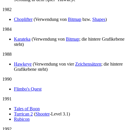
1982
Choplifter
(Verwendung von
Bitmap
bzw.
Shapes
)
1984
Karateka
(Verwendung von
Bitmap
; die hintere Grafikebene
steht)
1988
Hawkeye
(Verwendung von vier
Zeichensätzen
; die hintere
Grafikebene steht)
1990
Flimbo's Quest
1991
Tales of Boon
Turrican 2
(
Shooter
-Level 3.1)
Rubicon
1992