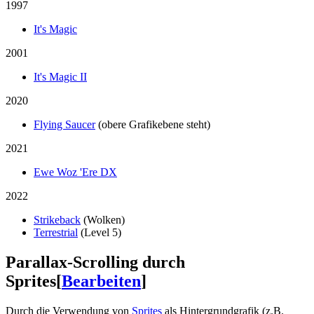
1997
It's Magic
2001
It's Magic II
2020
Flying Saucer
(obere Grafikebene steht)
2021
Ewe Woz 'Ere DX
2022
Strikeback
(Wolken)
Terrestrial
(Level 5)
Parallax-Scrolling durch
Sprites
[
Bearbeiten
]
Durch die Verwendung von
Sprites
als Hintergrundgrafik (z.B.