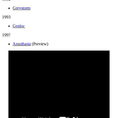
Greystorm
1993
Genloc
199?
Anasthasia
(Preview)