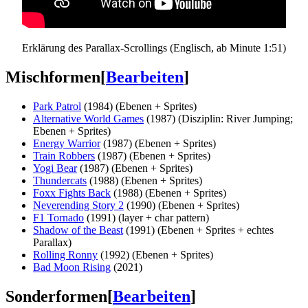
Erklärung des Parallax-Scrollings (Englisch, ab Minute 1:51)
Mischformen
[
Bearbeiten
]
Park Patrol
(1984) (Ebenen + Sprites)
Alternative World Games
(1987) (Disziplin: River Jumping;
Ebenen + Sprites)
Energy Warrior
(1987) (Ebenen + Sprites)
Train Robbers
(1987) (Ebenen + Sprites)
Yogi Bear
(1987) (Ebenen + Sprites)
Thundercats
(1988) (Ebenen + Sprites)
Foxx Fights Back
(1988) (Ebenen + Sprites)
Neverending Story 2
(1990) (Ebenen + Sprites)
F1 Tornado
(1991) (layer + char pattern)
Shadow of the Beast
(1991) (Ebenen + Sprites + echtes
Parallax)
Rolling Ronny
(1992) (Ebenen + Sprites)
Bad Moon Rising
(2021)
Sonderformen
[
Bearbeiten
]