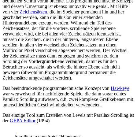
deutlichen Schritt voran brachte. Das programmtechnische Konzept
und dessen Umsetzung ist ebenso innovativ wie genial. Mit Hilfe
von vier
Zeichensätzen
, die im Speicher permanent hin und her
geschaltet werden, kann die Illusion einer stehenden
Hintergrundebene erzeugt werden. Während ein Teil des
Zeichensatzes, der für die vordere, scrollende Spielerebene
verwendet wird, die bei allen vier Zeichensätzen identisch ist,
müssen die Zeichen, die in der hinteren, langsameren Ebene
scrollen, in allen vier wechselnden Zeichensätzen um einen
Multicolor-Pixel verschoben abgespeichert werden. Der Wechsel
der Zeichensätze muss dann entgegen und synchron zu dem
Scrolling der Vordergrundebene verlaufen, damit es für den
Betrachter so aussieht, als würde die hintere Ebene sich nicht
bewegen (obwohl im Programmhintergrund permanent die
Zeichensätze umgeschaltet werden).
Das beeindruckende programmtechnische Konzept von
Hawkeye
war wegweisend für nachfolgende Spiele, die dann sogar echtes
Parallax-Scrolling aufwiesen, d.h. zwei komplexe Grafikebenen mit
unterschiedlichen Geschwindigkeiten verwendeten.
Das einzige Tool zum Erstellen von Levels mit Parallax-Scrolling ist
der
GEPA Editor
(1994).
Scrolling in dem Spiel "Hawkeye"