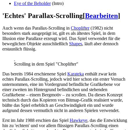
Eye of the Beholder
(Intro)
'Echtes' Parallax-Scrolling
[
Bearbeiten
]
Auch wenn das Parallax-Scrolling in
Choplifter
(1982) nicht
besonders stark ausgeprägt ist, gilt es als ältestes Spiel, in dem
Illusion eine Parallaxe erzeugt wird. Das Spiel verwendet für die
beweglichen Objekte ausschließlich
Shapes
, läuft aber dennoch
erstaunlich flüssig.
Scrolling in dem Spiel "Choplifter"
Das bereits 1984 erschienene Spiel
Karateka
enthält zwar kein
echtes Parallax-Scrolling, jedoch wird hier schon ein erster Versuch
unternommen, eine im Vordergrund befindliche Grafikebene vor
einer zweiten im Hintergrund befindlichen und stehenden
Grafikebene – einem Bergmotiv – zu scrollen. Da dieses Konzept
technisch durch das Kopieren von Bitmap-Grafik realisiert wurde,
büßte das Spiel erheblich an Geschwindigkeit ein und wurde
aufgrund dessen vermutlich nicht in anderen Spielen verwendet.
Erst im Jahr 1988 erschien das Spiel
Hawkeye
, das die Entwicklung
hin zu 'echtem' und vor allem flüssigen Parallax-Scrolling einen