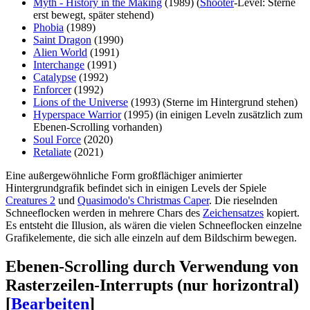
Myth - History in the Making
(1989) (
Shooter
-Level: Sterne
erst bewegt, später stehend)
Phobia
(1989)
Saint Dragon
(1990)
Alien World
(1991)
Interchange
(1991)
Catalypse
(1992)
Enforcer
(1992)
Lions of the Universe
(1993) (Sterne im Hintergrund stehen)
Hyperspace Warrior
(1995) (in einigen Leveln zusätzlich zum
Ebenen-Scrolling vorhanden)
Soul Force
(2020)
Retaliate
(2021)
Eine außergewöhnliche Form großflächiger animierter
Hintergrundgrafik befindet sich in einigen Levels der Spiele
Creatures 2
und
Quasimodo's Christmas Caper
. Die rieselnden
Schneeflocken werden in mehrere Chars des
Zeichensatzes
kopiert.
Es entsteht die Illusion, als wären die vielen Schneeflocken einzelne
Grafikelemente, die sich alle einzeln auf dem Bildschirm bewegen.
Ebenen-Scrolling durch Verwendung von
Rasterzeilen-Interrupts (nur horizontral)
[
Bearbeiten
]