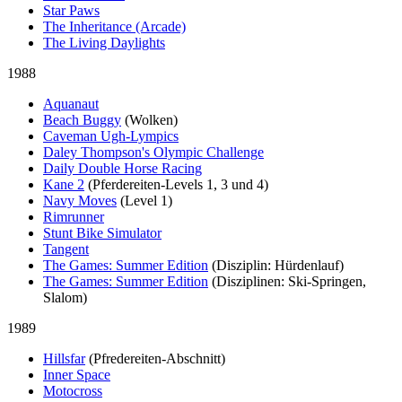
Star Paws
The Inheritance (Arcade)
The Living Daylights
1988
Aquanaut
Beach Buggy
(Wolken)
Caveman Ugh-Lympics
Daley Thompson's Olympic Challenge
Daily Double Horse Racing
Kane 2
(Pferdereiten-Levels 1, 3 und 4)
Navy Moves
(Level 1)
Rimrunner
Stunt Bike Simulator
Tangent
The Games: Summer Edition
(Disziplin: Hürdenlauf)
The Games: Summer Edition
(Disziplinen: Ski-Springen,
Slalom)
1989
Hillsfar
(Pfredereiten-Abschnitt)
Inner Space
Motocross