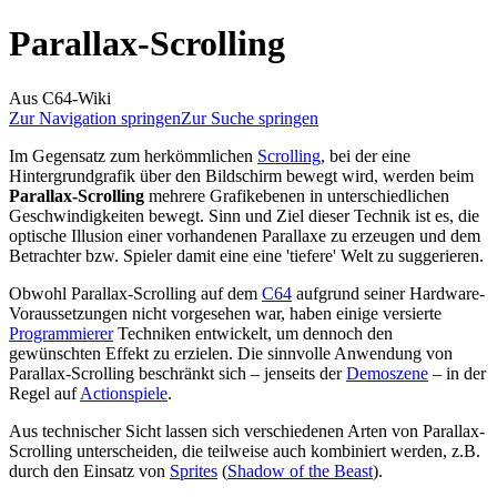
Parallax-Scrolling
Aus C64-Wiki
Zur Navigation springen
Zur Suche springen
Im Gegensatz zum herkömmlichen
Scrolling
, bei der eine
Hintergrundgrafik über den Bildschirm bewegt wird, werden beim
Parallax-Scrolling
mehrere Grafikebenen in unterschiedlichen
Geschwindigkeiten bewegt. Sinn und Ziel dieser Technik ist es, die
optische Illusion einer vorhandenen Parallaxe zu erzeugen und dem
Betrachter bzw. Spieler damit eine eine 'tiefere' Welt zu suggerieren.
Obwohl Parallax-Scrolling auf dem
C64
aufgrund seiner Hardware-
Voraussetzungen nicht vorgesehen war, haben einige versierte
Programmierer
Techniken entwickelt, um dennoch den
gewünschten Effekt zu erzielen. Die sinnvolle Anwendung von
Parallax-Scrolling beschränkt sich – jenseits der
Demoszene
– in der
Regel auf
Actionspiele
.
Aus technischer Sicht lassen sich verschiedenen Arten von Parallax-
Scrolling unterscheiden, die teilweise auch kombiniert werden, z.B.
durch den Einsatz von
Sprites
(
Shadow of the Beast
).