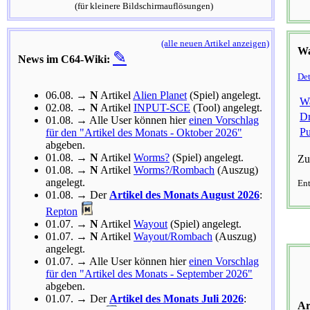
(für kleinere Bildschirmauflösungen)
(alle neuen Artikel anzeigen)
Wa
✎
News im C64-Wiki:
Det
06.08. →
N
Artikel
Alien Planet
(Spiel) angelegt.
W
02.08. →
N
Artikel
INPUT-SCE
(Tool) angelegt.
Dr
01.08. → Alle User können hier
einen Vorschlag
P
für den "Artikel des Monats - Oktober 2026"
abgeben.
01.08. →
N
Artikel
Worms?
(Spiel) angelegt.
Zu
01.08. →
N
Artikel
Worms?/Rombach
(Auszug)
angelegt.
Ent
01.08. → Der
Artikel des Monats August 2026
:
Repton
01.07. →
N
Artikel
Wayout
(Spiel) angelegt.
01.07. →
N
Artikel
Wayout/Rombach
(Auszug)
angelegt.
01.07. → Alle User können hier
einen Vorschlag
für den "Artikel des Monats - September 2026"
abgeben.
01.07. → Der
Artikel des Monats Juli 2026
:
Ar