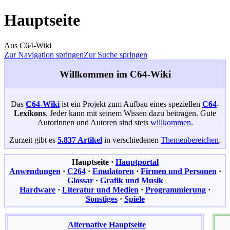
Hauptseite
Aus C64-Wiki
Zur Navigation springen
Zur Suche springen
Willkommen im C64-Wiki
Das
C64-Wiki
ist ein Projekt zum Aufbau eines speziellen
C64
-
Lexikons
. Jeder kann mit seinem Wissen dazu beitragen. Gute
Autorinnen und Autoren sind stets
willkommen
.
Zurzeit gibt es
5.837 Artikel
in verschiedenen
Themenbereichen
.
Hauptseite
·
Hauptportal
Anwendungen
·
C264
·
Emulatoren
·
Firmen und Personen
·
Glossar
·
Grafik und Musik
Hardware
·
Literatur und Medien
·
Programmierung
·
Sonstiges
·
Spiele
Alternative Hauptseite