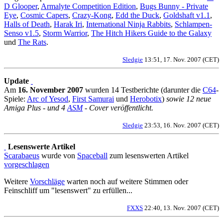
D Glooper
,
Armalyte Competition Edition
,
Bugs Bunny - Private
Eye
,
Cosmic Capers
,
Crazy-Kong
,
Edd the Duck
,
Goldshaft v1.1
,
Halls of Death
,
Harak Iri
,
International Ninja Rabbits
,
Schlampen-
Senso v1.5
,
Storm Warrior
,
The Hitch Hikers Guide to the Galaxy
und
The Rats
.
Sledgie
13:51, 17. Nov. 2007 (CET)
Update
Am
16. November 2007
wurden 14 Testberichte (darunter die
C64
-
Spiele:
Arc of Yesod
,
First Samurai
und
Herobotix
)
sowie 12 neue
Amiga Plus - und 4
ASM
- Cover veröffentlicht.
Sledgie
23:53, 16. Nov. 2007 (CET)
Lesenswerte Artikel
Scarabaeus
wurde von
Spaceball
zum lesenswerten Artikel
vorgeschlagen
Weitere
Vorschläge
warten noch auf weitere Stimmen oder
Feinschliff um "lesenswert" zu erfüllen...
FXXS
22:40, 13. Nov. 2007 (CET)