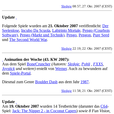
Sledgie
08:57, 27. Okt. 2007 (CEST)
Update
Folgende Spiele wurden am
21. Oktober 2007
veröffentlicht:
Der
Seelenlose
,
Incubo Da Scuola
,
Labirinto Mortale
,
Pengo (Courbois
Software)
,
Pengo (Markt und Technik)
,
Pengo
,
Pengon
,
Pure Seed
und
The Second World War
.
Sledgie
22:19, 22. Okt. 2007 (CEST)
Animation der Woche (43. KW 2007):
Aus dem Spiel
BoneCruncher
(Autoren:
Sledgie
,
Pohli
,
FXXS
,
Joystick
und weitere)
erstellt von
Werner
. Auch zu bewundern auf
dem
Spiele-Portal
.
Diesmal zum Genre
Boulder Dash
aus dem Jahr
1987
.
Sledgie
11:58, 21. Okt. 2007 (CEST)
Update
Am
19. Oktober 2007
wurden 14 Testberichte (darunter das
C64
-
Spiel:
Jack: The Nipper 2 - in Coconut Capers
)
sowie 8 Fun Vision,