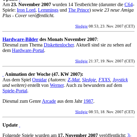
Am
23. November 2007
wurden 14 Testberichte (darunter die
C64
-
Spiele:
Iron Lord
,
Lemmings
und
The Prince
)
sowie 23 neue Amiga
Plus - Cover veröffentlicht.
Sledgie
08:53, 23. Nov. 2007 (CET)
Hardware-Bilder
des Monats November 2007
:
Diesmal zum Thema
Diskettenlocher
. Aktuell sind sie zu sehen auf
dem
Hardware-Portal
.
Sledgie
21:37, 19. Nov. 2007 (CET)
Animation der Woche (47. KW 2007):
Aus dem Spiel
Omidar
(Autoren:
Z-Mat
,
Sledgie
,
FXXS
,
Joystick
und weitere)
erstellt von
Werner
. Auch zu bewundern auf dem
Spiele-Portal
.
Diesmal zum Genre
Arcade
aus dem Jahr
1987
.
Sledgie
08:55, 18. Nov. 2007 (CET)
Update
Folgende Spiele wurden am
17. November 2007
veröffentlicht:
3-