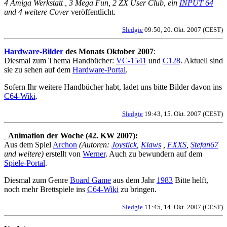
4 Amiga Werkstatt , 3 Mega Fun, 2 ZX User Club, ein
INPUT 64
und 4 weitere Cover
veröffentlicht.
Sledgie
09:50, 20. Okt. 2007 (CEST)
Hardware-Bilder
des Monats Oktober 2007
:
Diesmal zum Thema Handbücher:
VC-1541
und
C128
. Aktuell sind
sie zu sehen auf dem
Hardware-Portal
.
Sofern Ihr weitere Handbücher habt, ladet uns bitte Bilder davon ins
C64-Wiki
.
Sledgie
19:43, 15. Okt. 2007 (CEST)
Animation der Woche (42. KW 2007):
Aus dem Spiel
Archon
(Autoren:
Joystick
,
Klaws
,
FXXS
,
Stefan67
und weitere)
erstellt von
Werner
. Auch zu bewundern auf dem
Spiele-Portal
.
Diesmal zum Genre
Board Game
aus dem Jahr
1983
Bitte helft,
noch mehr Brettspiele ins
C64-Wiki
zu bringen.
Sledgie
11:45, 14. Okt. 2007 (CEST)