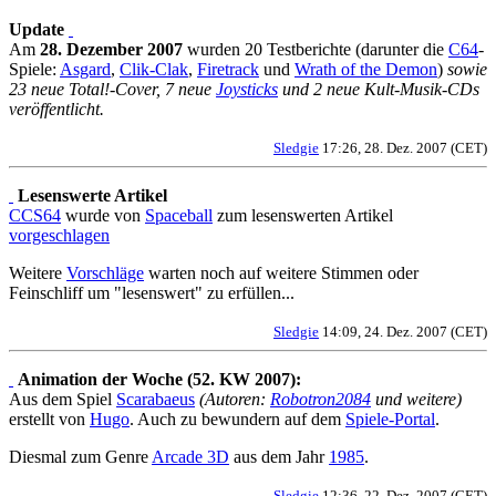
Update
Am
28. Dezember 2007
wurden 20 Testberichte (darunter die
C64
-
Spiele:
Asgard
,
Clik-Clak
,
Firetrack
und
Wrath of the Demon
)
sowie
23 neue Total!-Cover, 7 neue
Joysticks
und 2 neue Kult-Musik-CDs
veröffentlicht.
Sledgie
17:26, 28. Dez. 2007 (CET)
Lesenswerte Artikel
CCS64
wurde von
Spaceball
zum lesenswerten Artikel
vorgeschlagen
Weitere
Vorschläge
warten noch auf weitere Stimmen oder
Feinschliff um "lesenswert" zu erfüllen...
Sledgie
14:09, 24. Dez. 2007 (CET)
Animation der Woche (52. KW 2007):
Aus dem Spiel
Scarabaeus
(Autoren:
Robotron2084
und weitere)
erstellt von
Hugo
. Auch zu bewundern auf dem
Spiele-Portal
.
Diesmal zum Genre
Arcade 3D
aus dem Jahr
1985
.
Sledgie
12:36, 22. Dez. 2007 (CET)