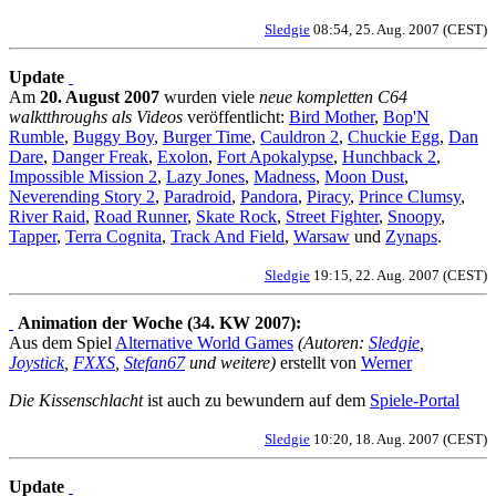
Sledgie
08:54, 25. Aug. 2007 (CEST)
Update
Am
20. August 2007
wurden viele
neue kompletten C64
walktthroughs als Videos
veröffentlicht:
Bird Mother
,
Bop'N
Rumble
,
Buggy Boy
,
Burger Time
,
Cauldron 2
,
Chuckie Egg
,
Dan
Dare
,
Danger Freak
,
Exolon
,
Fort Apokalypse
,
Hunchback 2
,
Impossible Mission 2
,
Lazy Jones
,
Madness
,
Moon Dust
,
Neverending Story 2
,
Paradroid
,
Pandora
,
Piracy
,
Prince Clumsy
,
River Raid
,
Road Runner
,
Skate Rock
,
Street Fighter
,
Snoopy
,
Tapper
,
Terra Cognita
,
Track And Field
,
Warsaw
und
Zynaps
.
Sledgie
19:15, 22. Aug. 2007 (CEST)
Animation der Woche (34. KW 2007):
Aus dem Spiel
Alternative World Games
(Autoren:
Sledgie
,
Joystick
,
FXXS
,
Stefan67
und weitere)
erstellt von
Werner
Die Kissenschlacht
ist auch zu bewundern auf dem
Spiele-Portal
Sledgie
10:20, 18. Aug. 2007 (CEST)
Update