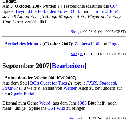
Update
Am
5. Oktober 2007
wurden 14 Testberichte (darunter die
C64
-
Spiele:
Beyond the Forbidden Forest
,
Oink!
und
Throne of Fire
)
sowie 8 Amiga Plus-, 5 Amiga-Magazin, 4 PC-Player und 7 Play-
Time Cover
veröffentlicht.
Sledgie
00:58, 6. Okt. 2007 (CEST)
Artikel des Monats
(Oktober 2007):
Zauberschloß
von
Hugo
Sledgie
12:21, 1. Okt. 2007 (CEST)
September 2007
[
Bearbeiten
]
Animation der Woche (40. KW 2007):
Aus dem Spiel
BC's Quest for Tires
(Autoren:
FXXS
,
Spaceball
,
Stefan67
und weitere)
erstellt von
Werner
. Auch zu bewundern auf
dem
Spiele-Portal
.
Diesmal zum Genre
Weird!
aus dem Jahr
1983
Bitte helft, noch
mehr "ulkige" Spiele ins
C64-Wiki
zu bringen.
Sledgie
05:01, 29. Sep. 2007 (CEST)