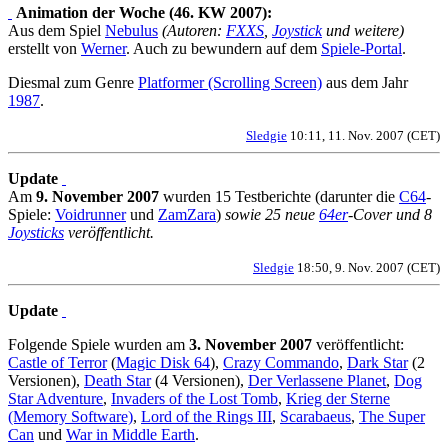
Animation der Woche (46. KW 2007):
Aus dem Spiel
Nebulus
(Autoren:
FXXS
,
Joystick
und weitere)
erstellt von
Werner
. Auch zu bewundern auf dem
Spiele-Portal
.
Diesmal zum Genre
Platformer (Scrolling Screen)
aus dem Jahr
1987
.
Sledgie
10:11, 11. Nov. 2007 (CET)
Update
Am
9. November 2007
wurden 15 Testberichte (darunter die
C64
-
Spiele:
Voidrunner
und
ZamZara
)
sowie 25 neue
64er
-Cover und 8
Joysticks
veröffentlicht.
Sledgie
18:50, 9. Nov. 2007 (CET)
Update
Folgende Spiele wurden am
3. November 2007
veröffentlicht:
Castle of Terror
(
Magic Disk 64
),
Crazy Commando
,
Dark Star
(2
Versionen),
Death Star
(4 Versionen),
Der Verlassene Planet
,
Dog
Star Adventure
,
Invaders of the Lost Tomb
,
Krieg der Sterne
(Memory Software)
,
Lord of the Rings III
,
Scarabaeus
,
The Super
Can
und
War in Middle Earth
.