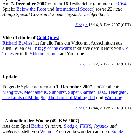
Am
7. Dezember 2007
wurden 16 Testberichte (darunter die
C64
-
Spiele:
Below the Root
und
International Soccer
)
sowie 22 neue
Amiga Special Cover und 2 neue Joysticks veröffentlicht.
Sledgie
16:14, 8. Dez. 2007 (CET)
Video Tribute of
Gold Quest
Richard Bayliss
hat für alle Fans ein Video mit Ausschnitten aus
allen Teilen der
Trilogy of the dwarfs
inklusive dem Remix von
CZ-
Tunes
erstellt:
Videomitschnitt
auf YouTube.
Sledgie
23:12, 5. Dez. 2007 (CET)
Update
Folgende Spiele wurden am
1. Dezember 2007
veröffentlicht:
Mangrove
,
Mechanicus
,
Sunburst
,
Super-Gärtner
,
Tazz
,
Telengard
,
The Lords of Midnight
,
The Lords of Midnight II
und
Wu Lung
.
Sledgie
17:44, 2. Dez. 2007 (CET)
Animation der Woche (49. KW 2007):
Aus dem Spiel
Barbie
(Autoren:
Sledgie
,
FXXS
,
Joystick
und
weitere)
erstellt von
Werner
. Auch zu bewundern auf dem
Spiele-