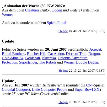
Animation der Woche (30. KW 2007):
Aus dem Spiel
Creatures
(Autor:
Logan
und weitere)
erstellt von
Werner
Auch zu bewundern auf dem
Spiele-Portal
Sledgie
04:40, 21. Jul. 2007 (CEST)
Update
Folgende Spiele wurden am
20. Juni 2007
veröffentlicht:
AcroJet
,
Blood Brothers
,
Butcher Hill
,
Car Action
,
Discs of Tron
,
Dragon
,
Gold-Mine 64
,
Goldshaft
,
Nutcraka
,
Octopus Adventure
,
Protection
,
Superlander
,
The Rebels
und
Werner Double Digger
.
Sledgie
22:15, 20. Jul. 2007 (CEST)
Update
Am
20. Juli 2007
wurden
18 Testberichte
(darunter die
C64
-Spiele:
Colonial Conquest
,
Little Computer People
und
Super Bowl XX
)
sowie
25 neue PC Joker-Cover
veröffentlicht.
Sledgie
20:30, 20. Jul. 2007 (CEST)