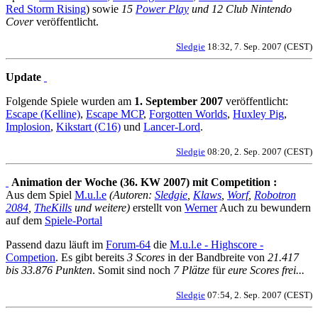
Red Storm Rising
) sowie
15
Power Play
und 12 Club Nintendo
Cover
veröffentlicht.
Sledgie
18:32, 7. Sep. 2007 (CEST)
Update
Folgende Spiele wurden am
1. September 2007
veröffentlicht:
Escape (Kelline)
,
Escape MCP
,
Forgotten Worlds
,
Huxley Pig
,
Implosion
,
Kikstart (C16)
und
Lancer-Lord
.
Sledgie
08:20, 2. Sep. 2007 (CEST)
Animation der Woche (36. KW 2007) mit Competition :
Aus dem Spiel
M.u.l.e
(Autoren:
Sledgie
,
Klaws
,
Worf
,
Robotron
2084
,
TheKills
und weitere)
erstellt von
Werner
Auch zu bewundern
auf dem
Spiele-Portal
Passend dazu läuft im
Forum-64
die
M.u.l.e - Highscore -
Competion
. Es gibt bereits
3 Scores
in der Bandbreite von
21.417
bis 33.876 Punkten
. Somit sind noch
7 Plätze
für
eure Scores frei...
Sledgie
07:54, 2. Sep. 2007 (CEST)