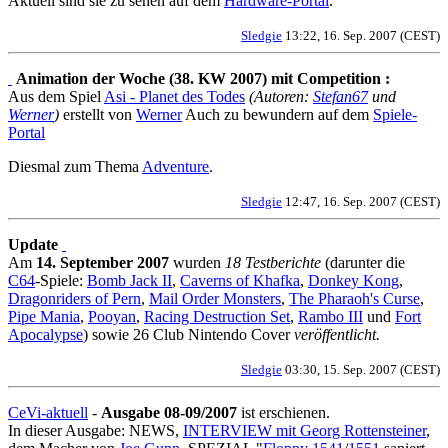
Aktuell sind sie zu sehen auf dem
Hardware-Portal
.
Sledgie
13:22, 16. Sep. 2007 (CEST)
Animation der Woche (38. KW 2007) mit Competition :
Aus dem Spiel
Asi - Planet des Todes
(Autoren:
Stefan67
und
Werner
)
erstellt von
Werner
Auch zu bewundern auf dem
Spiele-
Portal
Diesmal zum Thema
Adventure
.
Sledgie
12:47, 16. Sep. 2007 (CEST)
Update
Am
14. September 2007
wurden
18 Testberichte
(darunter die
C64
-Spiele:
Bomb Jack II
,
Caverns of Khafka
,
Donkey Kong
,
Dragonriders of Pern
,
Mail Order Monsters
,
The Pharaoh's Curse
,
Pipe Mania
,
Pooyan
,
Racing Destruction Set
,
Rambo III
und
Fort
Apocalypse
) sowie 26 Club Nintendo Cover
veröffentlicht.
Sledgie
03:30, 15. Sep. 2007 (CEST)
CeVi-aktuell
-
Ausgabe 08-09/2007
ist erschienen.
In dieser Ausgabe: NEWS,
INTERVIEW mit Georg Rottensteiner
,