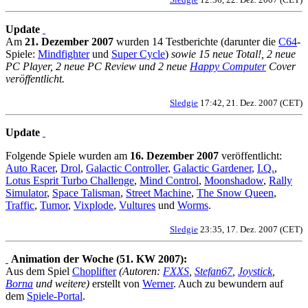
Update
Am
21. Dezember 2007
wurden 14 Testberichte (darunter die
C64
-
Spiele:
Mindfighter
und
Super Cycle
)
sowie 15 neue Total!, 2 neue
PC Player, 2 neue PC Review und 2 neue
Happy Computer
Cover
veröffentlicht.
Sledgie
17:42, 21. Dez. 2007 (CET)
Update
Folgende Spiele wurden am
16. Dezember 2007
veröffentlicht:
Auto Racer
,
Drol
,
Galactic Controller
,
Galactic Gardener
,
I.Q.
,
Lotus Esprit Turbo Challenge
,
Mind Control
,
Moonshadow
,
Rally
Simulator
,
Space Talisman
,
Street Machine
,
The Snow Queen
,
Traffic
,
Tumor
,
Vixplode
,
Vultures
und
Worms
.
Sledgie
23:35, 17. Dez. 2007 (CET)
Animation der Woche (51. KW 2007):
Aus dem Spiel
Choplifter
(Autoren:
FXXS
,
Stefan67
,
Joystick
,
Borna
und weitere)
erstellt von
Werner
. Auch zu bewundern auf
dem
Spiele-Portal
.