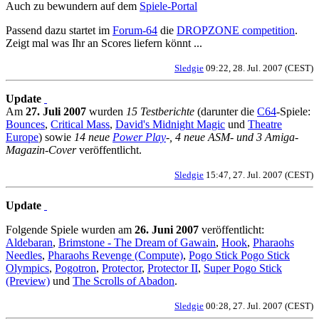
Auch zu bewundern auf dem
Spiele-Portal
Passend dazu startet im
Forum-64
die
DROPZONE competition
.
Zeigt mal was Ihr an Scores liefern könnt ...
Sledgie
09:22, 28. Jul. 2007 (CEST)
Update
Am
27. Juli 2007
wurden
15 Testberichte
(darunter die
C64
-Spiele:
Bounces
,
Critical Mass
,
David's Midnight Magic
und
Theatre
Europe
) sowie
14 neue
Power Play
-, 4 neue ASM- und 3 Amiga-
Magazin-Cover
veröffentlicht.
Sledgie
15:47, 27. Jul. 2007 (CEST)
Update
Folgende Spiele wurden am
26. Juni 2007
veröffentlicht:
Aldebaran
,
Brimstone - The Dream of Gawain
,
Hook
,
Pharaohs
Needles
,
Pharaohs Revenge (Compute)
,
Pogo Stick Pogo Stick
Olympics
,
Pogotron
,
Protector
,
Protector II
,
Super Pogo Stick
(Preview)
und
The Scrolls of Abadon
.
Sledgie
00:28, 27. Jul. 2007 (CEST)