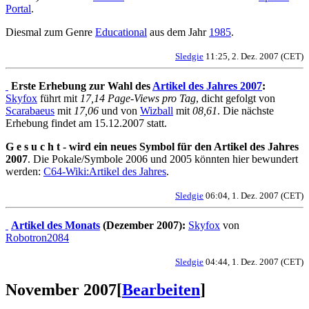
Portal
.
Diesmal zum Genre
Educational
aus dem Jahr
1985
.
Sledgie
11:25, 2. Dez. 2007 (CET)
Erste Erhebung zur Wahl des
Artikel des Jahres 2007
:
Skyfox
führt mit
17,14 Page-Views pro Tag
, dicht gefolgt von
Scarabaeus
mit
17,06
und von
Wizball
mit
08,61
. Die nächste
Erhebung findet am 15.12.2007 statt.
G e s u c h t - wird ein neues Symbol für den Artikel des Jahres
2007
. Die Pokale/Symbole 2006 und 2005 könnten hier bewundert
werden:
C64-Wiki:Artikel des Jahres
.
Sledgie
06:04, 1. Dez. 2007 (CET)
Artikel des Monats
(Dezember 2007):
Skyfox
von
Robotron2084
Sledgie
04:44, 1. Dez. 2007 (CET)
November 2007
[
Bearbeiten
]