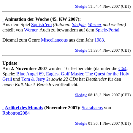
Sledgie
11:54, 4. Nov. 2007 (CET)
Animation der Woche (45. KW 2007):
Aus dem Spiel
Squish 'em
(Autoren:
Sledgie
,
Werner
und weitere)
erstellt von
Werner
. Auch zu bewundern auf dem
Spiele-Portal
.
Diesmal zum Genre
Miscellaneous
aus dem Jahr
1983
.
Sledgie
11:39, 4. Nov. 2007 (CET)
Update
Am
2. November 2007
wurden 16 Testberichte (darunter die
C64
-
Spiele:
Blue Angel 69
,
Eagles
,
Golf Master
,
The Quest for the Holy
Grail
und
Tom & Jerry 2
)
sowie 22 CDs
hat
Deathrider
für den
neuen Kult-Musik Bereich
veröffentlicht.
Sledgie
08:18, 3. Nov. 2007 (CET)
Artikel des Monats
(November 2007):
Scarabaeus
von
Robotron2084
Sledgie
01:36, 1. Nov. 2007 (CET)