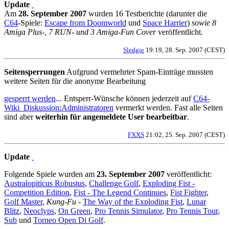
Update
Am
28. September 2007
wurden 16 Testberichte (darunter die
C64
-Spiele:
Escape from Doomworld
und
Space Harrier
)
sowie 8
Amiga Plus-, 7 RUN- und 3 Amiga-Fun Cover
veröffentlicht.
Sledgie
19:19, 28. Sep. 2007 (CEST)
Seitensperrungen
Aufgrund vermehrter Spam-Einträge mussten
weitere Seiten für die anonyme Bearbeitung
gesperrt werden
... Entsperr-Wünsche können jederzeit auf
C64-
Wiki_Diskussion:Administratoren
vermerkt werden. Fast alle Seiten
sind aber
weiterhin für angemeldete User bearbeitbar
.
FXXS
21:02, 25. Sep. 2007 (CEST)
Update
Folgende Spiele wurden am
23. September 2007
veröffentlicht:
Australopiticus Robustus
,
Challenge Golf
,
Exploding Fist -
Competition Edition
,
Fist - The Legend Continues
,
Fist Fighter
,
Golf Master
,
Kung-Fu -
The Way of the Exploding Fist
,
Lunar
Blitz
,
Neoclyps
,
On Green
,
Pro Tennis Simulator
,
Pro Tennis Tour
,
Sub
und
Torneo Open Di Golf
.