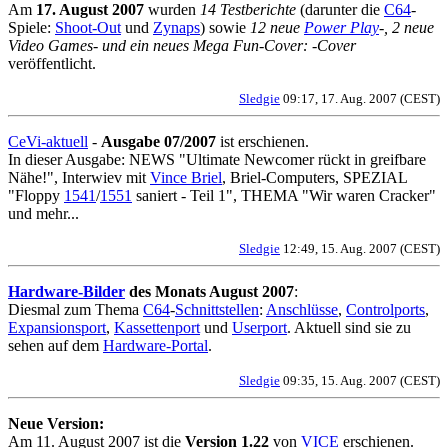
Am
17. August 2007
wurden
14 Testberichte
(darunter die
C64
-
Spiele:
Shoot-Out
und
Zynaps
) sowie
12 neue
Power Play
-, 2 neue
Video Games- und ein neues Mega Fun-Cover: -Cover
veröffentlicht.
Sledgie
09:17, 17. Aug. 2007 (CEST)
CeVi-aktuell
-
Ausgabe 07/2007
ist erschienen.
In dieser Ausgabe: NEWS "Ultimate Newcomer rückt in greifbare
Nähe!", Interwiev mit
Vince Briel
, Briel-Computers, SPEZIAL
"Floppy
1541
/
1551
saniert - Teil 1", THEMA "Wir waren Cracker"
und mehr...
Sledgie
12:49, 15. Aug. 2007 (CEST)
Hardware-Bilder
des Monats August 2007
:
Diesmal zum Thema
C64
-
Schnittstellen
:
Anschlüsse
,
Controlports
,
Expansionsport
,
Kassettenport
und
Userport
. Aktuell sind sie zu
sehen auf dem
Hardware-Portal
.
Sledgie
09:35, 15. Aug. 2007 (CEST)
Neue Version:
Am 11. August 2007 ist die
Version 1.22
von
VICE
erschienen.