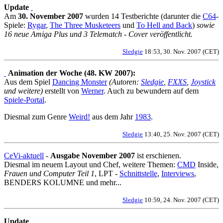
Update
Am
30. November 2007
wurden 14 Testberichte (darunter die
C64
-
Spiele:
Rygar
,
The Three Musketeers
und
To Hell and Back
)
sowie
16 neue Amiga Plus und 3 Telematch - Cover veröffentlicht.
Sledgie
18:53, 30. Nov. 2007 (CET)
Animation der Woche (48. KW 2007):
Aus dem Spiel
Dancing Monster
(Autoren:
Sledgie
,
FXXS
,
Joystick
und weitere)
erstellt von
Werner
. Auch zu bewundern auf dem
Spiele-Portal
.
Diesmal zum Genre
Weird!
aus dem Jahr
1983
.
Sledgie
13:40, 25. Nov. 2007 (CET)
CeVi-aktuell
-
Ausgabe November 2007
ist erschienen.
Diesmal im neuem Layout und Chef, weitere Themen:
CMD
Inside,
Frauen und Computer Teil 1
, LPT -
Schnittstelle
,
Interviews
,
BENDERS KOLUMNE und mehr...
Sledgie
10:59, 24. Nov. 2007 (CET)
Update