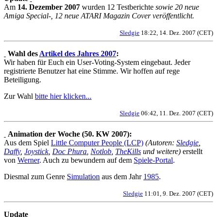
Am
14. Dezember 2007
wurden 12 Testberichte
sowie 20 neue
Amiga Special-, 12 neue ATARI Magazin Cover veröffentlicht.
Sledgie
18:22, 14. Dez. 2007 (CET)
Wahl des
Artikel des Jahres 2007
:
Wir haben für Euch ein User-Voting-System eingebaut. Jeder
registrierte Benutzer hat eine Stimme. Wir hoffen auf rege
Beteiligung.
Zur Wahl
bitte hier klicken...
Sledgie
06:42, 11. Dez. 2007 (CET)
Animation der Woche (50. KW 2007):
Aus dem Spiel
Little Computer People (LCP)
(Autoren:
Sledgie
,
Daffy
,
Joystick
,
Doc Phura
,
Notlob
,
TheKills
und weitere)
erstellt
von
Werner
. Auch zu bewundern auf dem
Spiele-Portal
.
Diesmal zum Genre
Simulation
aus dem Jahr
1985
.
Sledgie
11:01, 9. Dez. 2007 (CET)
Update