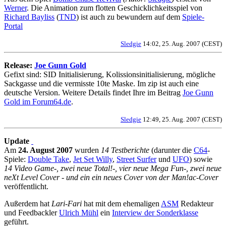
Werner
. Die Animation zum flotten Geschicklichkeitsspiel von
Richard Bayliss
(
TND
) ist auch zu bewundern auf dem
Spiele-
Portal
Sledgie
14:02, 25. Aug. 2007 (CEST)
Release:
Joe Gunn Gold
Gefixt sind: SID Initialisierung, Kolissionsinitialisierung, mögliche
Sackgasse und die vermisste 10te Maske. Im zip ist auch eine
deutsche Version. Weitere Details findet Ihre im Beitrag
Joe Gunn
Gold im Forum64.de
.
Sledgie
12:49, 25. Aug. 2007 (CEST)
Update
Am
24. August 2007
wurden
14 Testberichte
(darunter die
C64
-
Spiele:
Double Take
,
Jet Set Willy
,
Street Surfer
und
UFO
) sowie
14 Video Game-, zwei neue Total!-, vier neue Mega Fun-, zwei neue
neXt Level Cover - und ein ein neues Cover von der Man!ac-Cover
veröffentlicht.
Außerdem hat
Lari-Fari
hat mit dem ehemaligen
ASM
Redakteur
und Feedbackler
Ulrich Mühl
ein
Interview der Sonderklasse
geführt.