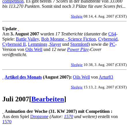
competition
. Es gibt bereits
7 Scores
in der Bandbreite von
33.000
bis 113.270 Punkten
. Somit sind noch
3 Plätze
für
eure Scores frei...
Sledgie
08:14, 4. Aug. 2007 (CEST)
Update
Am
3. August 2007
wurden
17 Testberichte
(darunter die
C64
-
Spiele:
Battle Valley
,
Bob Morane - Science Fiction
,
Cybernoid
,
Cybernoid II
,
Lemmings
,
Slayer
und
Stormlord
) sowie die
PC
-
Version von
Oils Well
und
12 neue
Power Play
-Cover
veröffentlicht.
Sledgie
10:38, 3. Aug. 2007 (CEST)
Artikel des Monats
(August 2007):
Oils Well
von
Artur83
Sledgie
15:13, 2. Aug. 2007 (CEST)
Juli 2007
[
Bearbeiten
]
Animation der Woche (31. KW 2007) mit Competition :
Aus dem Spiel
Dropzone
(Autor:
1570
und weitere)
erstellt von
1570