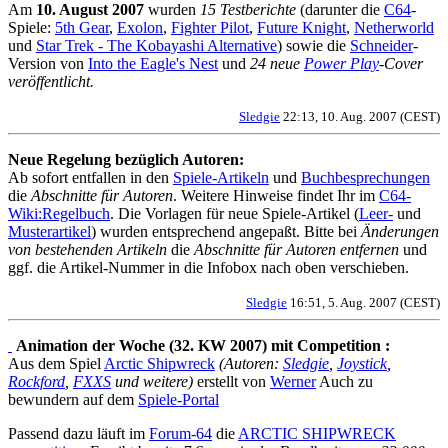
Am
10. August 2007
wurden
15 Testberichte
(darunter die
C64
-
Spiele:
5th Gear
,
Exolon
,
Fighter Pilot
,
Future Knight
,
Netherworld
und
Star Trek - The Kobayashi Alternative
) sowie die
Schneider
-
Version von
Into the Eagle's Nest
und
24 neue
Power Play
-Cover
veröffentlicht.
Sledgie
22:13, 10. Aug. 2007 (CEST)
Neue Regelung bezüglich Autoren:
Ab sofort entfallen in den
Spiele-Artikeln
und
Buchbesprechungen
die
Abschnitte für Autoren
. Weitere Hinweise findet Ihr im
C64-
Wiki:Regelbuch
. Die Vorlagen für neue Spiele-Artikel (
Leer-
und
Musterartikel
) wurden entsprechend angepaßt. Bitte bei
Änderungen
von bestehenden Artikeln
die
Abschnitte für Autoren entfernen
und
ggf. die Artikel-Nummer in die Infobox nach oben verschieben.
Sledgie
16:51, 5. Aug. 2007 (CEST)
Animation der Woche (32. KW 2007) mit Competition :
Aus dem Spiel
Arctic Shipwreck
(Autoren:
Sledgie
,
Joystick
,
Rockford
,
FXXS
und weitere)
erstellt von
Werner
Auch zu
bewundern auf dem
Spiele-Portal
Passend dazu läuft im
Forum-64
die
ARCTIC SHIPWRECK