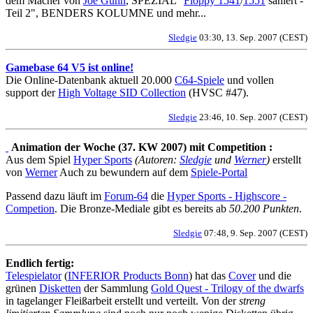
dem Macher von
Joe Gunn
, SPEZIAL "
Floppy 1541
/
1551
saniert -
Teil 2", BENDERS KOLUMNE und mehr...
Sledgie
03:30, 13. Sep. 2007 (CEST)
Gamebase 64 V5 ist online!
Die Online-Datenbank aktuell 20.000
C64-Spiele
und vollen
support der
High Voltage SID Collection
(HVSC #47).
Sledgie
23:46, 10. Sep. 2007 (CEST)
Animation der Woche (37. KW 2007) mit Competition :
Aus dem Spiel
Hyper Sports
(Autoren:
Sledgie
und
Werner
)
erstellt
von
Werner
Auch zu bewundern auf dem
Spiele-Portal
Passend dazu läuft im
Forum-64
die
Hyper Sports - Highscore -
Competion
. Die Bronze-Mediale gibt es bereits ab
50.200 Punkten
.
Sledgie
07:48, 9. Sep. 2007 (CEST)
Endlich fertig:
Telespielator
(
INFERIOR Products Bonn
) hat das
Cover
und die
grünen
Disketten
der Sammlung
Gold Quest - Trilogy of the dwarfs
in tagelanger Fleißarbeit erstellt und verteilt. Von der
streng