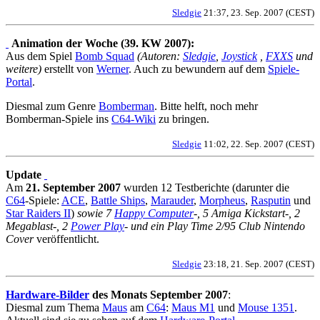
Sledgie
21:37, 23. Sep. 2007 (CEST)
Animation der Woche (39. KW 2007):
Aus dem Spiel
Bomb Squad
(Autoren:
Sledgie
,
Joystick
,
FXXS
und
weitere)
erstellt von
Werner
. Auch zu bewundern auf dem
Spiele-
Portal
.
Diesmal zum Genre
Bomberman
. Bitte helft, noch mehr
Bomberman-Spiele ins
C64-Wiki
zu bringen.
Sledgie
11:02, 22. Sep. 2007 (CEST)
Update
Am
21. September 2007
wurden 12 Testberichte (darunter die
C64
-Spiele:
ACE
,
Battle Ships
,
Marauder
,
Morpheus
,
Rasputin
und
Star Raiders II
)
sowie 7
Happy Computer
-, 5 Amiga Kickstart-, 2
Megablast-, 2
Power Play
- und ein Play Time 2/95 Club Nintendo
Cover
veröffentlicht.
Sledgie
23:18, 21. Sep. 2007 (CEST)
Hardware-Bilder
des Monats September 2007
:
Diesmal zum Thema
Maus
am
C64
:
Maus M1
und
Mouse 1351
.