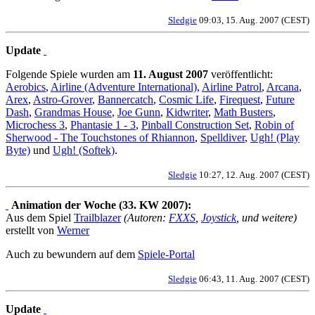
Sledgie
09:03, 15. Aug. 2007 (CEST)
Update
Folgende Spiele wurden am
11. August 2007
veröffentlicht:
Aerobics
,
Airline (Adventure International)
,
Airline Patrol
,
Arcana
,
Arex
,
Astro-Grover
,
Bannercatch
,
Cosmic Life
,
Firequest
,
Future
Dash
,
Grandmas House
,
Joe Gunn
,
Kidwriter
,
Math Busters
,
Microchess 3
,
Phantasie 1 - 3
,
Pinball Construction Set
,
Robin of
Sherwood - The Touchstones of Rhiannon
,
Spelldiver
,
Ugh! (Play
Byte)
und
Ugh! (Softek)
.
Sledgie
10:27, 12. Aug. 2007 (CEST)
Animation der Woche (33. KW 2007):
Aus dem Spiel
Trailblazer
(Autoren:
FXXS
,
Joystick
, und weitere)
erstellt von
Werner
Auch zu bewundern auf dem
Spiele-Portal
Sledgie
06:43, 11. Aug. 2007 (CEST)
Update