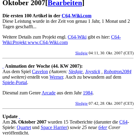
Oktober 2007
[
Bearbeiten
]
Die ersten 100 Artikel in der
C64-Wiki.com
Diese Leistung wurde in der Zeit von genau 1 Jahr, 1 Monat und 2
Tagen geschafft...
Weitere Details zum Projekt engl.
C64-Wiki
gibt es hier:
C64-
Wiki:Projekt www.C64-Wiki.com
Sledgie
04:11, 30. Okt. 2007 (CET)
Animation der Woche (44. KW 2007):
Aus dem Spiel
Cavelon
(Autoren:
Sledgie
,
Joystick
,
Robotron2084
und weitere)
erstellt von
Werner
. Auch zu bewundern auf dem
Spiele-Portal
.
Diesmal zum Genre
Arcade
aus dem Jahr
1984
.
Sledgie
07:42, 28. Okt. 2007 (CET)
Update
Am
26. Oktober 2007
wurden 15 Testberichte (darunter die
C64
-
Spiele:
Quartet
und
Space Harrier
)
sowie 25 neue
64er
Cover
veröffentlicht.