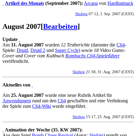
Artikel des Monats
(September 2007):
Arcana
von
Hardhatmack
Sledgie
07:12, 1. Sep. 2007 (CEST)
August 2007
[
Bearbeiten
]
Update
Am
31. August 2007
wurden
12 Testberichte
(darunter die
C64
-
Spiele:
Druid
,
Druid 2
und
Super Cycle
) sowie
18 Video Game-
Cover und Cover vom Kultbuch
Rombachs C64-Spieleführer
veröffentlicht.
Sledgie
21:58, 31. Aug. 2007 (CEST)
Aktuelles von
Am
25. August 2007
wurde eine neue Rubrik Artikel für
Anwendungen
rund um den
C64
geschaffen und eine Verlinkung
der Spiele zum
C64-Wiki
wurde eingeführt.
Sledgie
15:17, 25. Aug. 2007 (CEST)
Animation der Woche (35. KW 2007):
Aus dem Spiel
Bomb Chase Revival
(Autor:
Sledgie
)
erstellt von