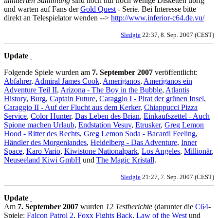
limitierten Sammlung
sind noch nur noch wenige Disketten übrig
und warten auf Fans der
Gold Quest
- Serie. Bei Interesse bitte
direkt an Telespielator wenden -->
http://www.inferior-c64.de.vu/
Sledgie
22:37, 8. Sep. 2007 (CEST)
Update
Folgende Spiele wurden am
7. September 2007
veröffentlicht:
Abfahrer
,
Admiral James Cook
,
Ameriganos
,
Ameriganos ein
Adventure Teil II
,
Arizona - The Boy in the Bubble
,
Atlantis
History
,
Burg
,
Captain Future
,
Caraggio I - Pirat der grünen Insel
,
Caraggio II - Auf der Flucht aus dem Kerker
,
Chiappucci Pizza
Service
,
Color Hunter
,
Das Leben des Brian
,
Einkaufszettel - Auch
Spione machen Urlaub
,
Endstation Vesuv
,
Etrusker
,
Greg Lemon
Hood - Ritter des Rechts
,
Greg Lemon Soda - Bacardi Feeling
,
Händler des Morgenlandes
,
Heidelberg - Das Adventure
,
Inner
Space
,
Karo Vario
,
Kiwistone Nationalpark
,
Los Angeles
,
Millionär
,
Neuseeland Kiwi GmbH
und
The Magic Kristall
.
Sledgie
21:27, 7. Sep. 2007 (CEST)
Update
Am
7. September 2007
wurden
12 Testberichte
(darunter die
C64
-
Spiele:
Falcon Patrol 2
,
Foxx Fights Back
,
Law of the West
und