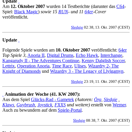
Update
Am
12. Oktober 2007
wurden 14 Testberichte (darunter das
C64
-
Spiel:
Black Magic
)
sowie 15
RUN
- und 11
64er
-Cover
veröffentlicht.
Sledgie
02:38, 13. Okt. 2007 (CEST)
Update
Folgende Spiele wurden am
10. Oktober 2007
veröffentlicht:
64er
Top Spiele 3
,
Anoria II
,
Digital Drums
,
Echo Hawk
,
Interchange
,
Kangarudy II - The Adventures Continue
,
Kenny Dalglish Soccer
,
Lettrix
,
Operation Anoria
,
Time Race
,
Ulises
,
Wizardry 2- The
Knight of Diamonds
und
Wizardry 3 - The Legacy of Llylgamyn
.
Sledgie
23:19, 11. Okt. 2007 (CEST)
Animation der Woche (41. KW 2007):
Aus dem Spiel
Glücks-Rad - Gametek
(Autoren:
Örg
,
Sledgie
,
Klaws
,
Guybrush
,
Joystick
,
FXXS
und weitere)
erstellt von
Werner
.
Auch zu bewundern auf dem
Spiele-Portal
.
Sledgie
08:38, 7. Okt. 2007 (CEST)